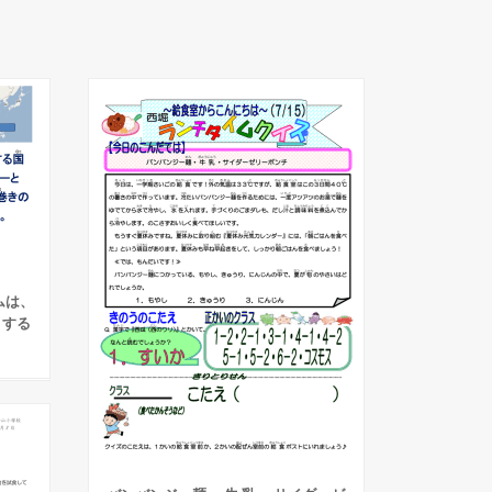
ムは、
とする