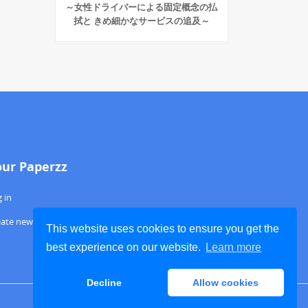
～女性ドライバーによる固定概念の払
拭と きめ細かなサービスの追及～
our Paperzz
 in
eate new account
This website uses cookies to ensure you get the
best experience on our website.
Learn more
Decline
Allow cookies
ABOUT PAPERZZ
DMCA / GDPR
REPORT