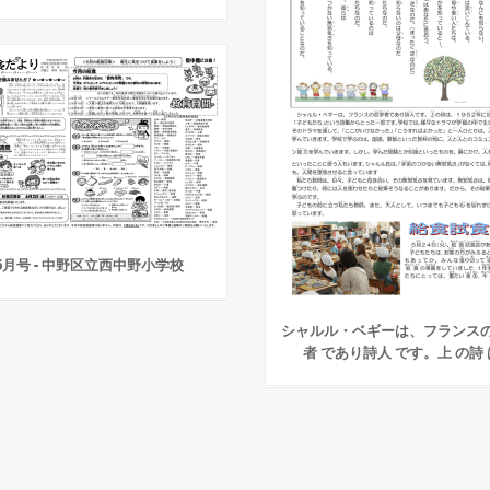
6月号 - 中野区立西中野小学校
シャルル・ベギーは、フランス
者 であり詩人 です。上 の詩 