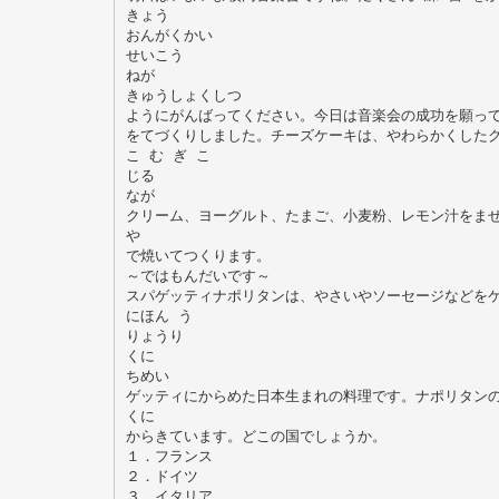
きょう
おんがくかい
せいこう
ねが
きゅうしょくしつ
ようにがんばってください。今日は音楽会の成功を願って
をてづくりしました。チーズケーキは、やわらかくした
こ む ぎ こ
じる
なが
クリーム、ヨーグルト、たまご、小麦粉、レモン汁をま
や
で焼いてつくります。
～ではもんだいです～
スパゲッティナポリタンは、やさいやソーセージなどを
にほん う
りょうり
くに
ちめい
ゲッティにからめた日本生まれの料理です。ナポリタン
くに
からきています。どこの国でしょうか。
１．フランス
２．ドイツ
３．イタリア