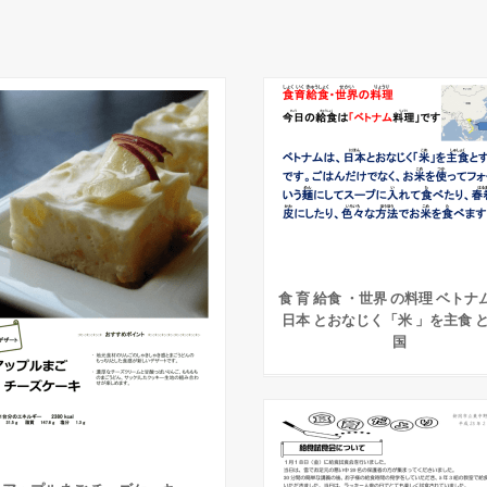
食 育 給食 ・世界 の料理 ベトナ
日本 とおなじく「米 」を主食 
国