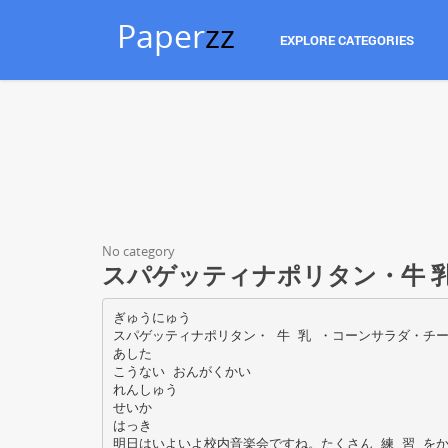
Paper
zz
EXPLORE CATEGORIES
No category
スパゲッティナポリタン・牛 乳
ぎゅうにゅう
スパゲッティナポリタン・ 牛 乳 ・コーンサラダ・チ
あした
こうない おんがくかい
れんしゅう
せいか
はっき
明日はいよいよ校内音楽会ですね。たくさん 練 習 を