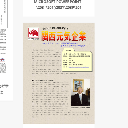
MICROSOFT POWERPOINT -
\203`\201[\203Y\203P\201
の哲学
は