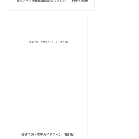
「電力ケーブル接続用品総合カタログ」（PDF 4.5MB）
褥瘡予防・管理ガイドライン（第3版）