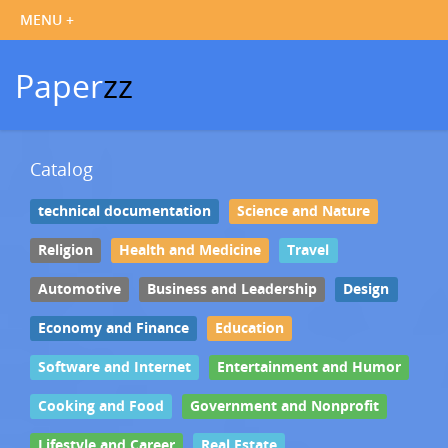
Paper
zz
Catalog
technical documentation
Science and Nature
Religion
Health and Medicine
Travel
Automotive
Business and Leadership
Design
Economy and Finance
Education
Software and Internet
Entertainment and Humor
Cooking and Food
Government and Nonprofit
Lifestyle and Career
Real Estate