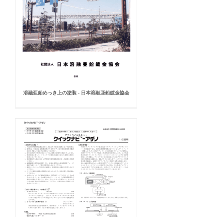
溶融亜鉛めっき上の塗装 - 日本溶融亜鉛鍍金協会