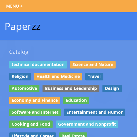
Paper
zz
Catalog
technical documentation
Science and Nature
Religion
Health and Medicine
Travel
Automotive
Business and Leadership
Design
Economy and Finance
Education
Software and Internet
Entertainment and Humor
Cooking and Food
Government and Nonprofit
Lifestyle and Career
Real Estate