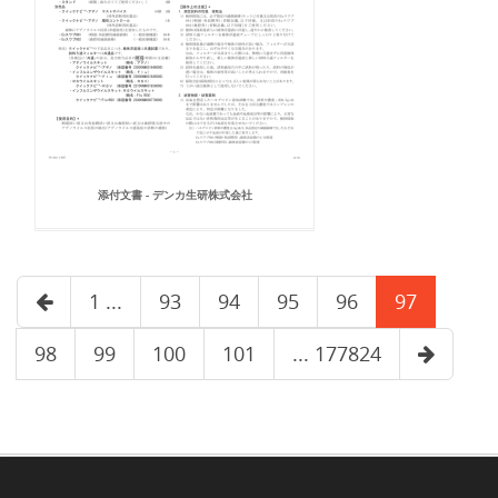
添付文書 - デンカ生研株式会社
1 ...
93
94
95
96
97
98
99
100
101
... 177824