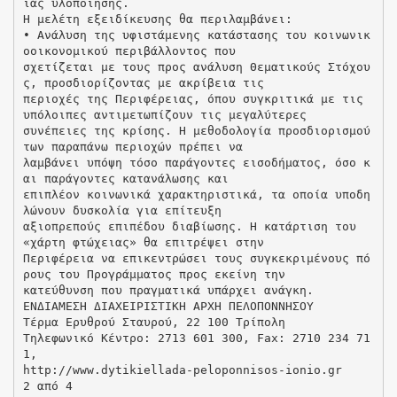
ίας υλοποίησης.
Η μελέτη εξειδίκευσης θα περιλαμβάνει:
• Ανάλυση της υφιστάμενης κατάστασης του κοινωνικ
οοικονομικού περιβάλλοντος που
σχετίζεται με τους προς ανάλυση Θεματικούς Στόχου
ς, προσδιορίζοντας με ακρίβεια τις
περιοχές της Περιφέρειας, όπου συγκριτικά με τις
υπόλοιπες αντιμετωπίζουν τις μεγαλύτερες
συνέπειες της κρίσης. Η μεθοδολογία προσδιορισμού
των παραπάνω περιοχών πρέπει να
λαμβάνει υπόψη τόσο παράγοντες εισοδήματος, όσο κ
αι παράγοντες κατανάλωσης και
επιπλέον κοινωνικά χαρακτηριστικά, τα οποία υποδη
λώνουν δυσκολία για επίτευξη
αξιοπρεπούς επιπέδου διαβίωσης. Η κατάρτιση του
«χάρτη φτώχειας» θα επιτρέψει στην
Περιφέρεια να επικεντρώσει τους συγκεκριμένους πό
ρους του Προγράμματος προς εκείνη την
κατεύθυνση που πραγματικά υπάρχει ανάγκη.
ΕΝΔΙΑΜΕΣΗ ΔΙΑΧΕΙΡΙΣΤΙΚΗ ΑΡΧΗ ΠΕΛΟΠΟΝΝΗΣΟΥ
Τέρμα Ερυθρού Σταυρού, 22 100 Τρίπολη
Τηλεφωνικό Κέντρο: 2713 601 300, Fax: 2710 234 71
1,
http://www.dytikiellada-peloponnisos-ionio.gr
2 από 4