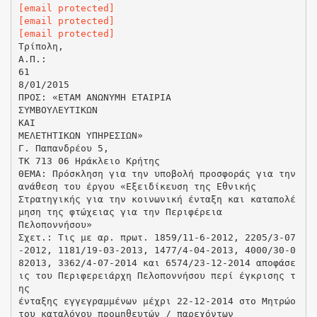
[email protected]
[email protected]
[email protected]
Τρίπολη,
Α.Π.:
61
8/01/2015
ΠΡΟΣ: «ΕΤΑΜ ΑΝΩΝΥΜΗ ΕΤΑΙΡΙΑ
ΣΥΜΒΟΥΛΕΥΤΙΚΩΝ
ΚΑΙ
ΜΕΛΕΤΗΤΙΚΩΝ ΥΠΗΡΕΣΙΩΝ»
Γ. Παπανδρέου 5,
ΤΚ 713 06 Ηράκλειο Κρήτης
ΘΕΜΑ: Πρόσκληση για την υποβολή προσφοράς για την
ανάθεση του έργου «Εξειδίκευση της Εθνικής
Στρατηγικής για την κοινωνική ένταξη και καταπολέ
μηση της φτώχειας για την Περιφέρεια
Πελοποννήσου»
Σχετ.: Τις με αρ. πρωτ. 1859/11-6-2012, 2205/3-07
-2012, 1181/19-03-2013, 1477/4-04-2013, 4000/30-0
82013, 3362/4-07-2014 και 6574/23-12-2014 αποφάσε
ις του Περιφερειάρχη Πελοποννήσου περί έγκρισης τ
ης
ένταξης εγγεγραμμένων μέχρι 22-12-2014 στο Μητρώο
του καταλόγου προμηθευτών / παρεχόντων