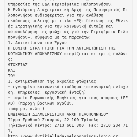
υπηρεσίες της ΕΔΑ Περιφέρειας Πελοποννήσου.
Η Ενδιάμεση Διαχειριστική Αρχή της Περιφέρειας Πε
λοποννήσου ενδιαφέρεται για την ανάθεση
εκπόνησης μελέτης με τίτλο «Εξειδίκευση της Εθνικ
ής Στρατηγικής για την κοινωνική ένταξη και
καταπολέμηση της φτώχειας για την Περιφέρεια Πελο
ποννήσου», σύμφωνα με τα παρακάτω:
1. Αντικείμενο του Έργου
H ΕΘΝΙΚΉ ΣΤΡΑΤΗΓΙΚΉ ΓΙΑ ΤΗΝ ΑΝΤΙΜΕΤΏΠΙΣΗ ΤΗΣ
ΚΟΙΝΩΝΙΚΟΎ ΑΠΟΚΛΕΙΣΜΟΎ στηρίζεται σε τρεις πυλώνε
ς:
ΦΤΏΧΕΙΑΣ
ΚΑΙ
ΤΟΥ
1. αντιμετώπιση της ακραίας φτώχειας
− εγγυημένο κοινωνικό εισόδημα (οικονομική ενίσχυ
ση, υπηρεσίες, εργασιακή ένταξη)
− ταμείο Ευρωπαϊκής Βοήθειας για τους απόρους (FE
AD) (παροχή βασικών αγαθών,
τρόφιμα, κ.λπ.)
ΕΝΔΙΑΜΕΣΗ ΔΙΑΧΕΙΡΙΣΤΙΚΗ ΑΡΧΗ ΠΕΛΟΠΟΝΝΗΣΟΥ
Τέρμα Ερυθρού Σταυρού, 22 100 Τρίπολη
Τηλεφωνικό Κέντρο: 2713 601 300, Fax: 2710 234 71
1,
http://www.dytikiellada-peloponnisos-ionio.gr