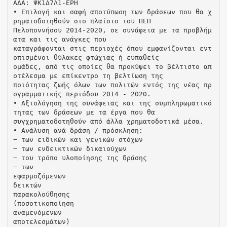
ΑΔΑ: ΨΚ1Δ7Λ1-ΕΡΗ
• Επιλογή και σαφή αποτύπωση των δράσεων που θα χ
ρηματοδοτηθούν στο πλαίσιο του ΠΕΠ
Πελοποννήσου 2014-2020, σε συνάφεια με τα προβλήμ
ατα και τις ανάγκες που
καταγράφονται στις περιοχές όπου εμφανίζονται εντ
οπισμένοι θύλακες φτώχιας ή ευπαθείς
ομάδες, από τις οποίες θα προκύψει το βέλτιστο απ
οτέλεσμα με επίκεντρο τη βελτίωση της
ποιότητας ζωής όλων των πολιτών εντός της νέας πρ
ογραμματικής περιόδου 2014 - 2020.
• Αξιολόγηση της συνάφειας και της συμπληρωματικό
τητας των δράσεων με τα έργα που θα
συγχρηματοδοτηθούν από άλλα χρηματοδοτικά μέσα.
• Ανάλυση ανά δράση / πρόσκληση:
− των ειδικών και γενικών στόχων
− των ενδεικτικών δικαιούχων
− του τρόπο υλοποίησης της δράσης
− των
εφαρμοζόμενων
δεικτών
παρακολούθησης
(ποσοτικοποίηση
αναμενόμενων
αποτελεσμάτων)