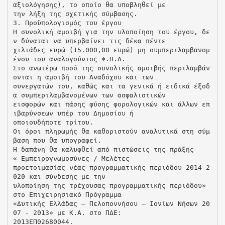
αξιολόγησης), το οποίο θα υποβληθεί με
την λήξη της σχετικής σύμβασης.
3. Προϋπολογισμός του έργου
Η συνολική αμοιβή για την υλοποίηση του έργου, δε
ν δύναται να υπερβαίνει τις δέκα πέντε
χιλιάδες ευρώ (15.000,00 ευρώ) μη συμπεριλαμβανομ
ένου του αναλογούντος Φ.Π.Α.
Στο ανωτέρω ποσό της συνολικής αμοιβής περιλαμβάν
ονται η αμοιβή του Αναδόχου και των
συνεργατών του, καθώς και τα γενικά ή ειδικά έξοδ
α συμπεριλαμβανομένων των ασφαλιστικών
εισφορών και πάσης φύσης φορολογικών και άλλων επ
ιβαρύνσεων υπέρ του Δημοσίου ή
οποιουδήποτε τρίτου.
Οι όροι πληρωμής θα καθοριστούν αναλυτικά στη σύμ
βαση που θα υπογραφεί.
Η δαπάνη θα καλυφθεί από πιστώσεις της πράξης
« Εμπειρογνωμοσύνες / Μελέτες
προετοιμασίας νέας προγραμματικής περιόδου 2014-2
020 και σύνδεσης με την
υλοποίηση της τρέχουσας προγραμματικής περιόδου»
στο Επιχειρησιακό Πρόγραμμα
«Δυτικής Ελλάδας – Πελοποννήσου – Ιονίων Νήσων 20
07 - 2013» με Κ.Α. στο ΠΔΕ:
2013ΕΠ02680044.