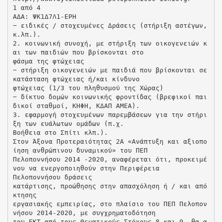
1 από 4
ΑΔΑ: ΨΚ1Δ7Λ1-ΕΡΗ
− ειδικές / στοχευμένες Δράσεις (στήριξη αστέγων,
κ.λπ.).
2. κοινωνική συνοχή, με στήριξη των οικογενειών κ
αι των παιδιών που βρίσκονται στο
φάσμα της φτώχειας
− στήριξη οικογενειών με παιδιά που βρίσκονται σε
κατάσταση φτώχειας ή/και κίνδυνο
φτώχειας (1/3 του πληθυσμού της Χώρας)
− δίκτυο δομών κοινωνικής φροντίδας (βρεφικοί παι
δικοί σταθμοί, ΚΗΦΗ, ΚΔΑΠ ΑΜΕΑ).
3. εφαρμογή στοχευμένων παρεμβάσεων για την στήρι
ξη των ευάλωτων ομάδων (π.χ.
Βοήθεια στο Σπίτι κλπ.).
Στον Άξονα Προτεραιότητας 2Α «Ανάπτυξη και αξιοπο
ίηση ανθρώπινου δυναμικού» του ΠΕΠ
Πελοποννήσου 2014 -2020, αναφέρεται ότι, προκειμέ
νου να ενεργοποιηθούν στην Περιφέρεια
Πελοποννήσου δράσεις
κατάρτισης, προώθησης στην απασχόληση ή / και από
κτησης
εργασιακής εμπειρίας, στο πλαίσιο του ΠΕΠ Πελοπον
νήσου 2014-2020, με συγχρηματοδότηση
του ΕΚΤ από τους Θεματικούς Στόχους 8 και 9, θα α