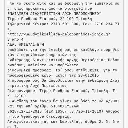
Για το σκοπό αυτό και με δεδομένη την εμπειρία σα
ς, όπως προκύπτει από τα στοιχεία που
ΕΝΔΙΑΜΕΣΗ ΔΙΑΧΕΙΡΙΣΤΙΚΗ ΑΡΧΗ ΠΕΛΟΠΟΝΝΗΣΟΥ
Τέρμα Ερυθρού Σταυρού, 22 100 Τρίπολη
Τηλεφωνικό Κέντρο: 2713 601 300, Fax: 2710 234 71
1,
http://www.dytikiellada-peloponnisos-ionio.gr
3 από 4
ΑΔΑ: ΨΚ1Δ7Λ1-ΕΡΗ
υποβάλατε για την ένταξή σας σε κατάλογο προμηθευ
τών / παρεχόντων υπηρεσιών της
Ενδιάμεσης Διαχειριστικής Αρχής Περιφέρειας Πελοπ
οννήσου, καλείστε να υποβάλλετε
οικονομική προσφορά, εφ’ όσον επιθυμείτε, για το
προαναφερόμενο έργο, μέχρι τις 23-012015
Η προσφορά σας θα απευθύνεται στην Ενδιάμεση Διαχ
ειριστική Αρχή Περιφέρειας
Πελοποννήσου, Τέρμα Ερυθρού Σταυρού, Τρίπολη, Τ.
Κ. 22100.
Η Ανάθεση του έργου θα γίνει με βάση το ΠΔ 4/2002
και την υπ’ αριθμ. 51540/ΕΥΣΣΑΑΠ
3628/12-11-2010 (ΦΕΚ 1856/Τ.Β./26-11-2010) Απόφασ
η του Υφυπουργού Οικονομίας,
Ανταγωνιστικότητας και Ναυτιλίας, άρθρα 2, 5, 6 κ
αι 7.