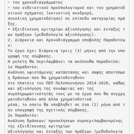
− του χρονοδιαγράμματος
− του ενδεικτικού προϋπολογισμού και του χρηματοδ
οτικού σχήματος (κοινοτική συνδρομή,
συνολική χρηματοδότηση) σε επίπεδο κατηγορίας πρά
ξης.
• Εξειδίκευση κριτηρίων αξιολόγησης και ένταξης τ
ων πράξεων (μεθοδολογία αξιολόγησης).
2. Διάρκεια και Χρονοδιάγραμμα υποβολής Παραδοτέω
ν:
Το έργο έχει διάρκεια τρεις (3) μήνες από την υπο
γραφή της σύμβασης.
Η μελέτη θα περιλαμβάνει τα ακόλουθα παραδοτέα:
1o Παραδοτέο:
Ανάλυση υφιστάμενης κατάστασης και σαφής αποτύπωσ
η δράσεων που θα χρηματοδοτηθούν
στο πλαίσιο του ΠΕΠ Πελοποννήσου 2014-2020, καθώς
και αξιολόγηση της συνάφειας και της
συμπληρωματικότητάς τους με τα έργα που θα συγχρη
ματοδοτηθούν από άλλα χρηματοδοτικά
μέσα, το οποίο θα υποβληθεί σε ένα (1) μήνα από τ
ην υπογραφή της σχετικής σύμβασης.
2o Παραδοτέο:
Ανάλυση δράσεων/ προσκλήσεων συμπεριλαμβανομένης
της εξειδίκευσης κριτηρίων
αξιολόγησης και ένταξης των πράξεων (μεθοδολογία