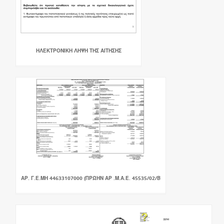
ΗΛΕΚΤΡΟΝΙΚΗ ΛΗΨΗ ΤΗΣ ΑΙΤΗΣΗΣ
ΑΡ. Γ.Ε.ΜΗ 44633107000 (ΠΡΏΗΝ ΑΡ .Μ.Α.Ε. 45535/02/Β