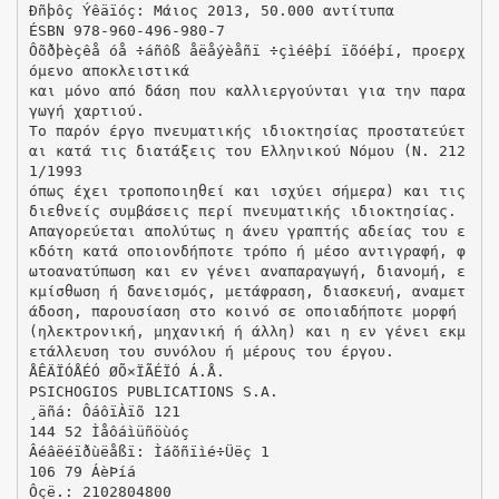
Ðñþôç Ýêäïóç: Μάιος 2013, 50.000 αντίτυπα
ÉSBN 978-960-496-980-7
Ôõðþèçêå óå ÷áñôß åëåýèåñï ÷çìéêþí ïõóéþí, προερχ
όµενο αποκλειστικά
και µόνο από δάση που καλλιεργούνται για την παρα
γωγή χαρτιού.
Το παρόν έργο πνευµατικής ιδιοκτησίας προστατεύετ
αι κατά τις διατάξεις του Ελληνικού Νόµου (Ν. 212
1/1993
όπως έχει τροποποιηθεί και ισχύει σήµερα) και τις
διεθνείς συµβάσεις περί πνευµατικής ιδιοκτησίας.
Απαγορεύεται απολύτως η άνευ γραπτής αδείας του ε
κδότη κατά οποιονδήποτε τρόπο ή µέσο αντιγραφή, φ
ωτοανατύπωση και εν γένει αναπαραγωγή, διανοµή, ε
κµίσθωση ή δανεισµός, µετάφραση, διασκευή, αναµετ
άδοση, παρουσίαση στο κοινό σε οποιαδήποτε µορφή
(ηλεκτρονική, µηχανική ή άλλη) και η εν γένει εκµ
ετάλλευση του συνόλου ή µέρους του έργου.
ÅÊÄÏÓÅÉÓ ØÕ×ÏÃÉÏÓ Á.Å.
PSICHOGIOS PUBLICATIONS S.A.
¸äñá: ÔáôïÀïõ 121
144 52 Ìåôáìüñöùóç
Âéâëéïðùëåßï: Ìáõñïìé÷Üëç 1
106 79 ÁèÞíá
Ôçë.: 2102804800