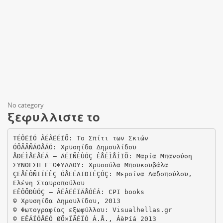
No category
ξεφυλλιστε το
TÉÔËÏÓ ÂÉÂËÉÏÕ: Το Σπίτι των Σκιών
ÓÕÃÃÑÁÖÅÁÓ: Χρυσηίδα ∆ηµουλίδου
ÅÐÉÌÅËÅÉÁ – ÄÉÏÑÈÙÓÇ ÊÅÉÌÅÍÏÕ: Μαρία Μπανούση
ΣΥΝΘΕΣΗ ΕΞΩΦΥΛΛΟΥ: Χρυσούλα Μπουκουβάλα
ÇËÅÊÔÑÏÍÉÊÇ ÓÅËÉÄÏÐÏÉÇÓÇ: Μερσίνα Λαδοπούλου,
Ελένη Σταυροπούλου
EÊÔÕÐÙÓÇ – ÂÉÂËÉÏÄÅÓÉÁ: CPI books
© Χρυσηίδα ∆ηµουλίδου, 2013
© Φωτογραφίας εξωφύλλου: Visualhellas.gr
© EÊÄÏÓÅÉÓ ØÕ×ÏÃÉÏÓ Á.Å., ÁèÞíá 2013