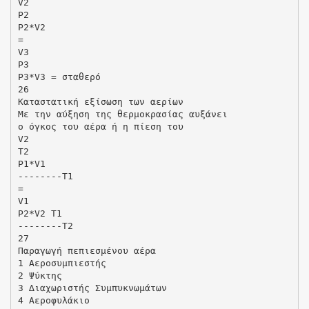
V2
P2
P2*V2
=
V3
P3
P3*V3 = σταθερό
26
Καταστατική εξίσωση των αερίων
Με την αύξηση της θερµοκρασίας αυξάνει
ο όγκος του αέρα ή η πίεση του
V2
T2
P1*V1
--------T1
=
V1
P2*V2 T1
--------T2
27
Παραγωγή πεπιεσµένου αέρα
1 Αεροσυµπιεστής
2 Ψύκτης
3 ∆ιαχωριστής Συµπυκνωµάτων
4 Αεροφυλάκιο