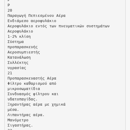
P
20
Παραγωγή Πεπιεσµένου Αέρα
Ενδιάµεσο αεροφυλάκιο
Αεροφυλάκιο εντός των πνευµατικών συστηµάτων
Αεροφυλάκιο
1-2% κλίση
Σύστηµα
προπαρασκευής
Αεροσυµπιεστής
Κατανάλωση
Συλλέκτης
υγρασίας
21
Προπαρασκευαστής Αέρα
Φίλτρο καθαρισµού από
µικροσωµατίδια
Συνδυασµός φίλτρου και
υδατοπαγίδας.
Ξηραντήρας αέρα µε χηµικά
µέσα.
Λιπαντήρας αέρα.
Μανόµετρο
Σιγαστήρας.