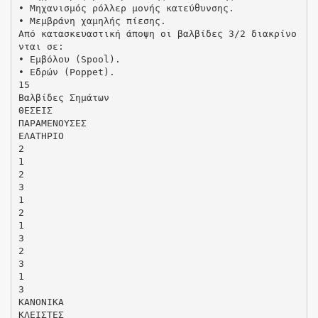
• Μηχανισµός ρόλλερ µονής κατεύθυνσης.
• Μεµβράνη χαµηλής πίεσης.
Από κατασκευαστική άποψη οι βαλβίδες 3/2 διακρίνο
νται σε:
• Εµβόλου (Spool).
• Εδρών (Poppet).
15
Βαλβίδες Σηµάτων
ΘΕΣΕΙΣ
ΠΑΡΑΜΕΝΟΥΣΕΣ
ΕΛΑΤΗΡΙΟ
2
1
2
3
1
2
1
3
2
3
1
3
ΚΑΝΟΝΙΚΑ
ΚΛΕΙΣΤΕΣ