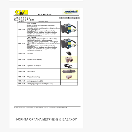
ΦΟΡΗΤΆ ΌΡΓΑΝΑ ΜΈΤΡΗΣΗΣ & ΕΛΈΓΧΟΥ