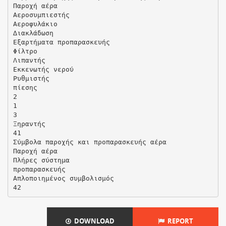
Παροχή αέρα
Αεροσυµπιεστής
Αεροφυλάκιο
∆ιακλάδωση
Εξαρτήµατα προπαρασκευής
Φίλτρο
Λιπαντής
Εκκενωτής νερού
Ρυθµιστής
πίεσης
2
1
3
Ξηραντής
41
Σύµβολα παροχής και προπαρασκευής αέρα
Παροχή αέρα
Πλήρες σύστηµα
προπαρασκευής
Απλοποιηµένος συµβολισµός
DOWNLOAD
REPORT