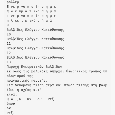
ρόλλερ
Ε νε ρ γο π ο ίη σ η µ ε
π ν ε υµ α τ ικό σ ή µ α
Ε νε ρ γο π ο ίη σ η µ ε
η λ εκ τ ρ ικό σ ή µ α
9
Βαλβίδες Ελέγχου Κατεύθυνσης
10
Βαλβίδες Ελέγχου Κατεύθυνσης
11
Βαλβίδες Ελέγχου Κατεύθυνσης
12
Βαλβίδες Ελέγχου Κατεύθυνσης
13
Παροχή Πνευµατικών Βαλβίδων
Σε όλες τις βαλβίδες υπάρχει θεωρητικός τρόπος υπ
ολογισµού της
πραγµατικής παροχής.
Για δεδοµένη πίεση αέρα και πτώση πίεσης στη βαλβ
ίδα, η σχέση αυτή
είναι:
Q = 1,6 ⋅ KV ⋅ ∆P ⋅ Pεξ .
όπου:
∆Ρ
Ρεξ.