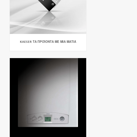
KAESER ΤΑ ΠΡΟΪΌΝΤΑ ΜΕ ΜΙΑ ΜΑΤΙΆ