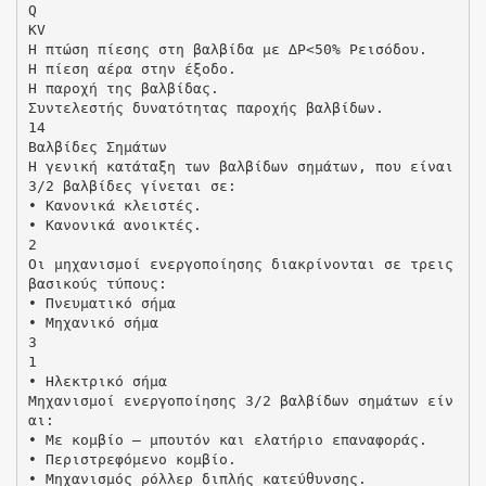
Q
KV
Η πτώση πίεσης στη βαλβίδα µε ∆Ρ<50% Ρεισόδου.
Η πίεση αέρα στην έξοδο.
Η παροχή της βαλβίδας.
Συντελεστής δυνατότητας παροχής βαλβίδων.
14
Βαλβίδες Σηµάτων
Η γενική κατάταξη των βαλβίδων σηµάτων, που είναι
3/2 βαλβίδες γίνεται σε:
• Κανονικά κλειστές.
• Κανονικά ανοικτές.
2
Οι µηχανισµοί ενεργοποίησης διακρίνονται σε τρεις
βασικούς τύπους:
• Πνευµατικό σήµα
• Μηχανικό σήµα
3
1
• Ηλεκτρικό σήµα
Μηχανισµοί ενεργοποίησης 3/2 βαλβίδων σηµάτων είν
αι:
• Με κοµβίο – µπουτόν και ελατήριο επαναφοράς.
• Περιστρεφόµενο κοµβίο.
• Μηχανισµός ρόλλερ διπλής κατεύθυνσης.