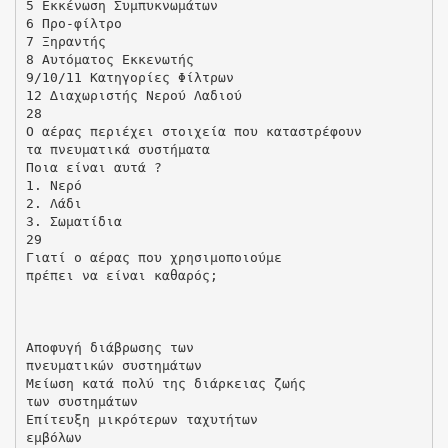
5 Εκκένωση Συµπυκνωµάτων
6 Προ-φίλτρο
7 Ξηραντής
8 Αυτόµατος Εκκενωτής
9/10/11 Κατηγορίες Φίλτρων
12 ∆ιαχωριστής Νερού Λαδιού
28
O αέρας περιέχει στοιχεία που καταστρέφουν
τα πνευµατικά συστήµατα
Ποια είναι αυτά ?
1. Νερό
2. Λάδι
3. Σωµατίδια
29
Γιατί ο αέρας που χρησιµοποιούµε
πρέπει να είναι καθαρός;
Αποφυγή διάβρωσης των
πνευµατικών συστηµάτων
Μείωση κατά πολύ της διάρκειας ζωής
των συστηµάτων
Επίτευξη µικρότερων ταχυτήτων
εµβόλων