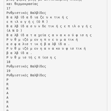
και θερµοκρασίας
17
Ρυθµιστικές Βαλβίδες
Β α λβ ίδ α δ ια ζε υ κ τικ ή ς
ε π ιλ ο γ ή ς (O R )
Β α λβ ίδ α σ υ ν δε τικ ή ς ε π ιλ ο γ ή ς
(A N D )
Β α λβ ίδ α τ α χεία ς α ν α κ ο ύ φ ισ η ς
Ρ υ θ µ ιζό µ εν η π ν ε υ µ α τικ ή
α σ φ α λισ τ ικ ή β α λβ ίδ α .
Ρ υ θ µ ιζό µ εν η α ν α κο υ φ ισ τικ ή
β α λβ ίδ α .
Ρ υ θ µ ισ τή ς π ίεσ η ς
18
Ρυθµιστικές Βαλβίδες
19
Ρυθµιστικές Βαλβίδες
P
R
R
A
A
R
A
P