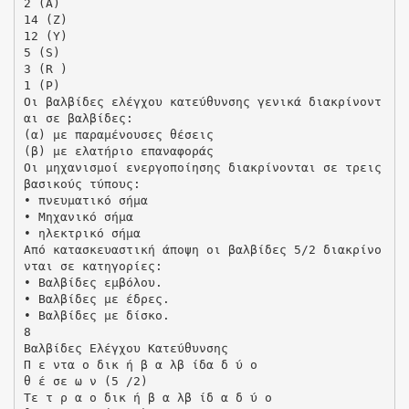
2 (Α)
14 (Ζ)
12 (Υ)
5 (S)
3 (R )
1 (P)
Οι βαλβίδες ελέγχου κατεύθυνσης γενικά διακρίνοντ
αι σε βαλβίδες:
(α) µε παραµένουσες θέσεις
(β) µε ελατήριο επαναφοράς
Οι µηχανισµοί ενεργοποίησης διακρίνονται σε τρεις
βασικούς τύπους:
• πνευµατικό σήµα
• Μηχανικό σήµα
• ηλεκτρικό σήµα
Από κατασκευαστική άποψη οι βαλβίδες 5/2 διακρίνο
νται σε κατηγορίες:
• Βαλβίδες εµβόλου.
• Βαλβίδες µε έδρες.
• Βαλβίδες µε δίσκο.
8
Βαλβίδες Ελέγχου Κατεύθυνσης
Π ε ντα ο δικ ή β α λβ ίδα δ ύ ο
θ έ σε ω ν (5 /2)
Τε τ ρ α ο δικ ή β α λβ ίδ α δ ύ ο