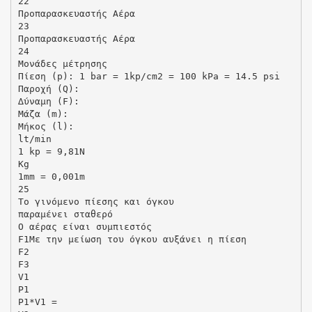
22
Προπαρασκευαστής Αέρα
23
Προπαρασκευαστής Αέρα
24
Mονάδες µέτρησης
Πίεση (p): 1 bar = 1kp/cm2 = 100 kPa = 14.5 psi
Παροχή (Q):
∆ύναµη (F):
Mάζα (m):
Mήκος (l):
lt/min
1 kp = 9,81N
Kg
1mm = 0,001m
25
Το γινόµενο πίεσης και όγκου
παραµένει σταθερό
Ο αέρας είναι συµπιεστός
F1Με την µείωση του όγκου αυξάνει η πίεση
F2
F3
V1
P1
P1*V1 =