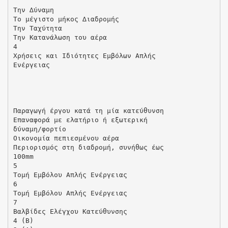
Την ∆ύναµη
Το µέγιστο µήκος ∆ιαδροµής
Την Ταχύτητα
Την Κατανάλωση του αέρα
4
Χρήσεις και Ιδιότητες Εµβόλων Απλής
Ενέργειας
Παραγωγή έργου κατά τη µία κατεύθυνση
Επαναφορά µε ελατήριο ή εξωτερική
δύναµη/φορτίο
Οικονοµία πεπιεσµένου αέρα
Περιορισµός στη διαδροµή, συνήθως έως
100mm
5
Τοµή Εµβόλου Απλής Ενέργειας
6
Τοµή Εµβόλου Απλής Ενέργειας
7
Βαλβίδες Ελέγχου Κατεύθυνσης
4 (Β)