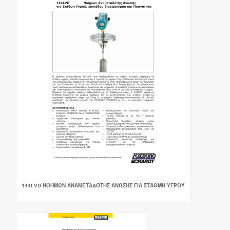
144LVD ΝΟΉΜΩΝ ΑΝΑΜΕΤΑΔΌΤΗΣ ΆΝΩΣΗΣ ΓΙΑ ΣΤΆΘΜΗ ΥΓΡΟΎ