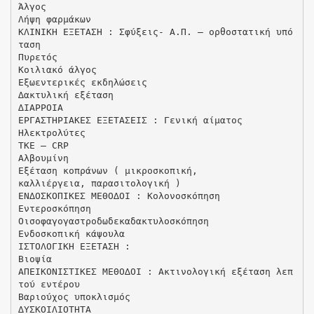
Άλγος
Λήψη φαρµάκων
ΚΛΙΝΙΚΗ ΕΞΕΤΑΣΗ : Σφύξεις- Α.Π. – ορθοστατική υπό
ταση
Πυρετός
Κοιλιακό άλγος
Εξωεντερικές εκδηλώσεις
∆ακτυλική εξέταση
∆ΙΑΡΡΟΙΑ
ΕΡΓΑΣΤΗΡΙΑΚΕΣ ΕΞΕΤΑΣΕΙΣ : Γενική αίµατος
Ηλεκτρολύτες
TKE – CRP
Αλβουµίνη
Εξέταση κοπράνων ( µικροσκοπική,
καλλιέργεια, παρασιτολογική )
ΕΝ∆ΟΣΚΟΠΙΚΕΣ ΜΕΘΟ∆ΟΙ : Κολονοσκόπηση
Εντεροσκόπηση
Οισοφαγογαστροδωδεκαδακτυλοσκόπηση
Ενδοσκοπική κάψουλα
ΙΣΤΟΛΟΓΙΚΗ ΕΞΕΤΑΣΗ :
Βιοψία
ΑΠΕΙΚΟΝΙΣΤΙΚΕΣ ΜΕΘΟ∆ΟΙ : Ακτινολογική εξέταση λεπ
τού εντέρου
Βαριούχος υποκλισµός
∆ΥΣΚΟΙΛΙΟΤΗΤΑ