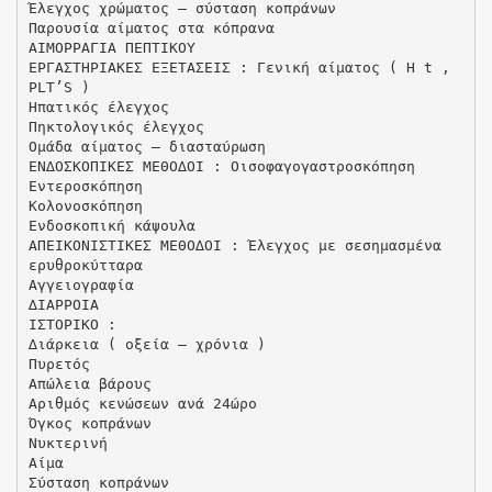
Έλεγχος χρώµατος – σύσταση κοπράνων
Παρουσία αίµατος στα κόπρανα
ΑΙΜΟΡΡΑΓΙΑ ΠΕΠΤΙΚΟΥ
ΕΡΓΑΣΤΗΡΙΑΚΕΣ ΕΞΕΤΑΣΕΙΣ : Γενική αίµατος ( Η t ,
PLT’S )
Ηπατικός έλεγχος
Πηκτολογικός έλεγχος
Οµάδα αίµατος – διασταύρωση
ΕΝ∆ΟΣΚΟΠΙΚΕΣ ΜΕΘΟ∆ΟΙ : Οισοφαγογαστροσκόπηση
Εντεροσκόπηση
Κολονοσκόπηση
Ενδοσκοπική κάψουλα
ΑΠΕΙΚΟΝΙΣΤΙΚΕΣ ΜΕΘΟ∆ΟΙ : Έλεγχος µε σεσηµασµένα
ερυθροκύτταρα
Αγγειογραφία
∆ΙΑΡΡΟΙΑ
ΙΣΤΟΡΙΚΟ :
∆ιάρκεια ( οξεία – χρόνια )
Πυρετός
Απώλεια βάρους
Αριθµός κενώσεων ανά 24ώρο
Όγκος κοπράνων
Νυκτερινή
Αίµα
Σύσταση κοπράνων