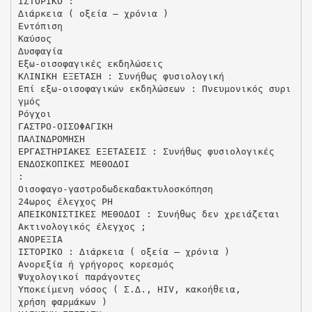
ΙΣΤΟΡΙΚΟ :
∆ιάρκεια ( οξεία – χρόνια )
Εντόπιση
Καύσος
∆υσφαγία
Εξω-οισοφαγικές εκδηλώσεις
ΚΛΙΝΙΚΗ ΕΞΕΤΑΣΗ : Συνήθως φυσιολογική
Επί εξω-οισοφαγικών εκδηλώσεων : Πνευµονικός συρι
γµός
Ρόγχοι
ΓΑΣΤΡΟ-ΟΙΣΟΦΑΓΙΚΗ
ΠΑΛΙΝ∆ΡΟΜΗΣΗ
ΕΡΓΑΣΤΗΡΙΑΚΕΣ ΕΞΕΤΑΣΕΙΣ : Συνήθως φυσιολογικές
ΕΝ∆ΟΣΚΟΠΙΚΕΣ ΜΕΘΟ∆ΟΙ
:
Οισοφαγο-γαστροδωδεκαδακτυλοσκόπηση
24ωρος έλεγχος PH
AΠΕΙΚΟΝΙΣΤΙΚΕΣ ΜΕΘΟ∆ΟΙ : Συνήθως δεν χρειάζεται
Ακτινολογικός έλεγχος ;
ΑΝΟΡΕΞΙΑ
ΙΣΤΟΡΙΚΟ : ∆ιάρκεια ( οξεία – χρόνια )
Ανορεξία ή γρήγορος κορεσµός
Ψυχολογικοί παράγοντες
Υποκείµενη νόσος ( Σ.∆., HIV, κακοήθεια,
χρήση φαρµάκων )