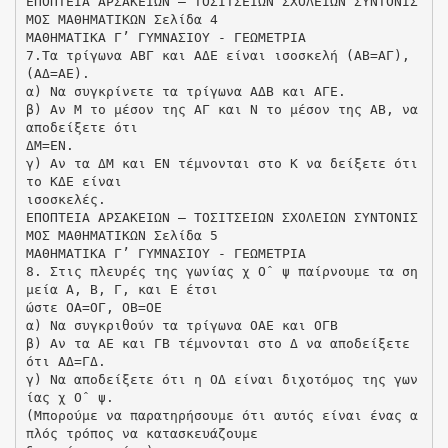
ΕΠΟΠΤΕΙΑ ΑΡΣΑΚΕΙΩΝ – ΤΟΣΙΤΣΕΙΩΝ ΣΧΟΛΕΙΩΝ ΣΥΝΤΟΝΙΣ
ΜΟΣ ΜΑΘΗΜΑΤΙΚΩΝ Σελίδα 4
ΜΑΘΗΜΑΤΙΚΑ Γ’ ΓΥΜΝΑΣΙΟΥ - ΓΕΩΜΕΤΡΙΑ
7.Τα τρίγωνα ΑΒΓ και ΑΔΕ είναι ισοσκελή (ΑΒ=ΑΓ),
(ΑΔ=ΑΕ).
α) Να συγκρίνετε τα τρίγωνα ΑΔΒ και ΑΓΕ.
β) Αν Μ το μέσον της ΑΓ και Ν το μέσον της ΑΒ, να
αποδείξετε ότι
ΔΜ=ΕΝ.
γ) Αν τα ΔΜ και ΕΝ τέμνονται στο Κ να δείξετε ότι
το ΚΔΕ είναι
ισοσκελές.
ΕΠΟΠΤΕΙΑ ΑΡΣΑΚΕΙΩΝ – ΤΟΣΙΤΣΕΙΩΝ ΣΧΟΛΕΙΩΝ ΣΥΝΤΟΝΙΣ
ΜΟΣ ΜΑΘΗΜΑΤΙΚΩΝ Σελίδα 5
ΜΑΘΗΜΑΤΙΚΑ Γ’ ΓΥΜΝΑΣΙΟΥ - ΓΕΩΜΕΤΡΙΑ
8. Στις πλευρές της γωνίας χ Oˆ ψ παίρνουμε τα ση
μεία Α, Β, Γ, και Ε έτσι
ώστε ΟΑ=ΟΓ, ΟΒ=ΟΕ
α) Να συγκριθούν τα τρίγωνα ΟΑΕ και ΟΓΒ
β) Αν τα ΑΕ και ΓΒ τέμνονται στο Δ να αποδείξετε
ότι ΑΔ=ΓΔ.
γ) Να αποδείξετε ότι η OΔ είναι διχοτόμος της γων
ίας χ Oˆ ψ.
(Μπορούμε να παρατηρήσουμε ότι αυτός είναι ένας α
πλός τρόπος να κατασκευάζουμε