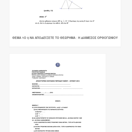
ΘΕΜΑ 1Ο I) ΝΑ ΑΠΟΔΕΊΞΕΤΕ ΤΟ ΘΕΏΡΗΜΑ : Η ΔΙΆΜΕΣΟΣ ΟΡΘΟΓΏΝΙΟΥ