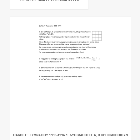
LECTIO SEPTIMA ET TRICESIMA XXXVII
ΘΑΛΉΣ Γ` ΓΥΜΝΑΣΊΟΥ 1995-1996 1. ΔΎΟ ΜΑΘΗΤΈΣ Α, Β ΧΡΗΣΙΜΟΠΟΙΟΎΝ