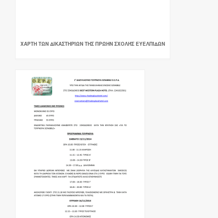
ΧΆΡΤΗ ΤΩΝ ΔΙΚΑΣΤΗΡΊΩΝ ΤΗΣ ΠΡΏΗΝ ΣΧΟΛΉΣ ΕΥΕΛΠΊΔΩΝ