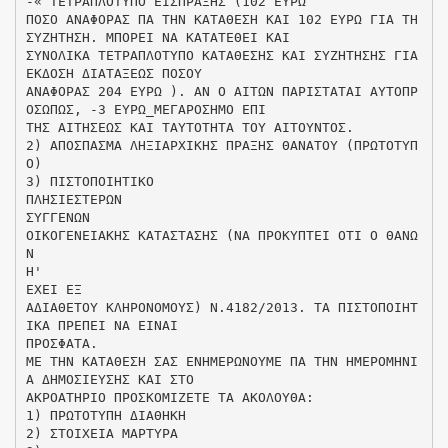
-« ΤΕΤΡΑΠΛΟΤΥΠΟ ΕΙΣΠΡΑΞΗΣ (102 ΕΥΡΩ
ΠΟΣΟ ΑΝΑΦΟΡΑΣ ΠΑ ΤΗΝ ΚΑΤΑΘΕΣΗ ΚΑΙ 102 ΕΥΡΩ ΓΙΑ ΤΗ
ΣΥΖΗΤΗΣΗ. ΜΠΟΡΕΙ ΝΑ ΚΑΤΑΤΕΘΕΙ ΚΑΙ
ΣΥΝΟΛΙΚΑ ΤΕΤΡΑΠΛΟΤΥΠΟ ΚΑΤΑΘΕΣΗΣ ΚΑΙ ΣΥΖΗΤΗΣΗΣ ΓΙΑ
ΕΚΔΟΣΗ ΔΙΑΤΑΞΕΩΣ ΠΟΣΟΥ
ΑΝΑΦΟΡΑΣ 204 ΕΥΡΩ ). ΑΝ Ο ΑΙΤΩΝ ΠΑΡΙΣΤΑΤΑΙ ΑΥΤΟΠΡ
ΟΣΩΠΩΣ, -3 ΕΥΡΩ_ΜΕΓΑΡΟΣΗΜΟ ΕΠΙ
ΤΗΣ ΑΙΤΗΣΕΩΣ ΚΑΙ ΤΑΥΤΟΤΗΤΑ ΤΟΥ ΑΙΤΟΥΝΤΟΣ.
2) ΑΠΟΣΠΑΣΜΑ ΛΗΞΙΑΡΧΙΚΗΣ ΠΡΑΞΗΣ ΘΑΝΑΤΟΥ (ΠΡΩΤΟΤΥΠ
Ο)
3) ΠΙΣΤΟΠΟΙΗΤΙΚΟ
ΠΛΗΣΙΕΣΤΕΡΩΝ
ΣΥΓΓΕΝΩΝ
ΟΙΚΟΓΕΝΕΙΑΚΗΣ ΚΑΤΑΣΤΑΣΗΣ (ΝΑ ΠΡΟΚΥΠΤΕΙ ΟΤΙ Ο ΘΑΝΩ
Ν
Η'
ΕΧΕΙ ΕΞ
ΑΔΙΑΘΕΤΟΥ ΚΛΗΡΟΝΟΜΟΥΣ) Ν.4182/2013. ΤΑ ΠΙΣΤΟΠΟΙΗΤ
ΙΚΑ ΠΡΕΠΕΙ ΝΑ ΕΙΝΑΙ
ΠΡΟΣΦΑΤΑ.
ΜΕ ΤΗΝ ΚΑΤΑΘΕΣΗ ΣΑΣ ΕΝΗΜΕΡΩΝΟΥΜΕ ΠΑ ΤΗΝ ΗΜΕΡΟΜΗΝΙ
Α ΔΗΜΟΣΙΕΥΣΗΣ ΚΑΙ ΣΤΟ
ΑΚΡΟΑΤΗΡΙΟ ΠΡΟΣΚΟΜΙΖΕΤΕ ΤΑ ΑΚΟΛΟΥΘΑ:
1) ΠΡΩΤΟΤΥΠΗ ΔΙΑΘΗΚΗ
2) ΣΤΟΙΧΕΙΑ ΜΑΡΤΥΡΑ