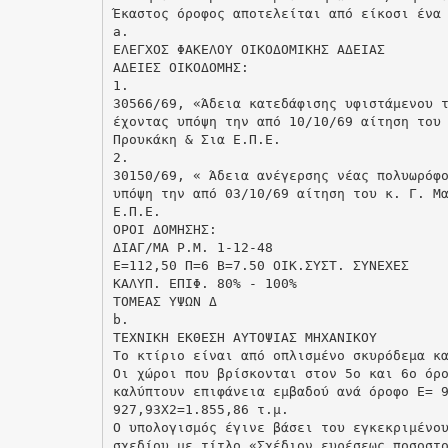
Έκαστος όροφος αποτελείται από είκοσι ένα
a.
ΕΛΕΓΧΟΣ ΦΑΚΕΛΟΥ ΟΙΚΟΔΟΜΙΚΗΣ ΑΔΕΙΑΣ
ΑΔΕΙΕΣ ΟΙΚΟΔΟΜΗΣ:
1.
30566/69, «Άδεια κατεδάφισης υφιστάμενου 
έχοντας υπόψη την από 10/10/69 αίτηση του
Προυκάκη & Σια Ε.Π.Ε.
2.
30150/69, « Άδεια ανέγερσης νέας πολυωρόφ
υπόψη την από 03/10/69 αίτηση του κ. Γ. Μ
Ε.Π.Ε.
ΟΡΟΙ ΔΟΜΗΣΗΣ:
ΔΙΑΓ/ΜΑ Ρ.Μ. 1-12-48
Ε=112,50 Π=6 Β=7.50 ΟΙΚ.ΣΥΣΤ. ΣΥΝΕΧΕΣ
ΚΑΛΥΠ. ΕΠΙΦ. 80% - 100%
ΤΟΜΕΑΣ ΥΨΩΝ Δ
b.
ΤΕΧΝΙΚΗ ΕΚΘΕΣΗ ΑΥΤΟΨΙΑΣ ΜΗΧΑΝΙΚΟΥ
Το κτίριο είναι από οπλισμένο σκυρόδεμα κ
Οι χώροι που βρίσκονται στον 5ο και 6ο όρ
καλύπτουν επιφάνεια εμβαδού ανά όροφο Ε= 
927,93Χ2=1.855,86 τ.μ.
Ο υπολογισμός έγινε βάσει του εγκεκριμένο
σχεδίου με τίτλο «Σχέδιον ευρέσεως ποσοστ