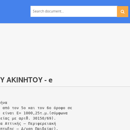
Υ ΑΚΙΝΗΤΟΥ - e
θήνα
ι από τον 5ο και τον 6ο όροφο σε
υ είναι Ε= 1000,25τ.μ.(σύμφωνα
δείας με αριθ. 30150/69).
ια Αττικής – Περιφερειακή
άπτυξης – Δ/νση Παιδείας).