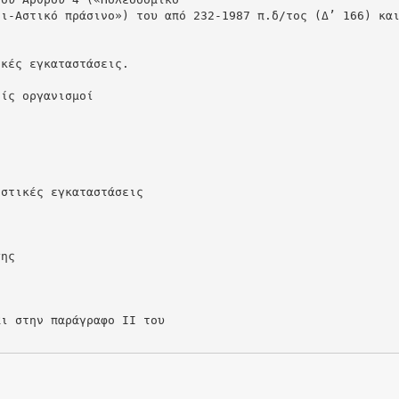
οι-Αστικό πράσινο») του από 232-1987 π.δ/τος (Δ’ 166) κα
ικές εγκαταστάσεις.
είς οργανισμοί
ιστικές εγκαταστάσεις
σης
αι στην παράγραφο ΙΙ του