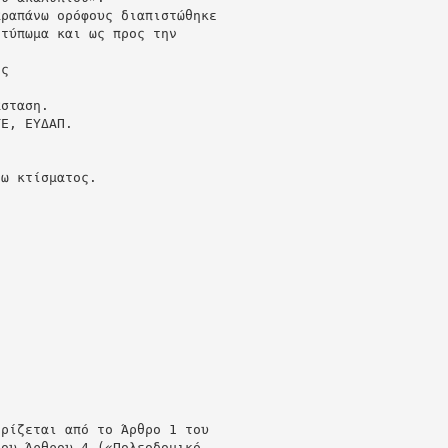
αραπάνω ορόφους διαπιστώθηκε
ιτύπωμα και ως προς την
ης
άσταση.
ΤΕ, ΕΥΔΑΠ.
νω κτίσματος.
ορίζεται από το Άρθρο 1 του
του Άρθρου 4 («Πολεοδομικό