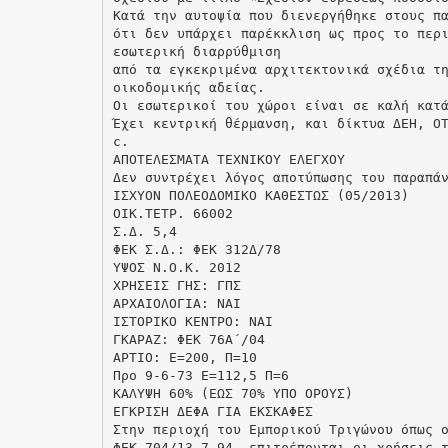
Κατά την αυτοψία που διενεργήθηκε στους π
ότι δεν υπάρχει παρέκκλιση ως προς το περ
εσωτερική διαρρύθμιση
από τα εγκεκριμένα αρχιτεκτονικά σχέδια τ
οικοδομικής αδείας.
Οι εσωτερικοί του χώροι είναι σε καλή κατ
Έχει κεντρική θέρμανση, και δίκτυα ΔΕΗ, Ο
c.
ΑΠΟΤΕΛΕΣΜΑΤΑ ΤΕΧΝΙΚΟΥ ΕΛΕΓΧΟΥ
Δεν συντρέχει λόγος αποτύπωσης του παραπά
ΙΣΧΥΟΝ ΠΟΛΕΟΔΟΜΙΚΟ ΚΑΘΕΣΤΩΣ (05/2013)
ΟΙΚ.ΤΕΤΡ. 66002
Σ.Δ. 5,4
ΦΕΚ Σ.Δ.: ΦΕΚ 312Δ/78
ΥΨΟΣ Ν.Ο.Κ. 2012
ΧΡΗΣΕΙΣ ΓΗΣ: ΓΠΣ
ΑΡΧΑΙΟΛΟΓΙΑ: ΝΑΙ
ΙΣΤΟΡΙΚΟ ΚΕΝΤΡΟ: ΝΑΙ
ΓΚΑΡΑΖ: ΦΕΚ 76Α΄/04
ΑΡΤΙΟ: Ε=200, Π=10
Προ 9-6-73 Ε=112,5 Π=6
ΚΑΛΥΨΗ 60% (ΕΩΣ 70% ΥΠΟ ΟΡΟΥΣ)
ΕΓΚΡΙΣΗ ΔΕΦΑ ΓΙΑ ΕΚΣΚΑΦΕΣ
Στην περιοχή του Εμπορικού Τριγώνου όπως 
ΦΕΚ 704/13-7-94, επιτρέπονται οι χρήσεις 