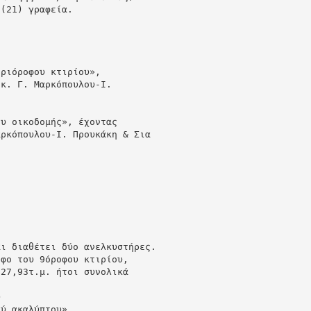
 (21) γραφεία.
τριόροφου κτιρίου»,
 κ. Γ. Μαρκόπουλου-Ι.
ου οικοδομής», έχοντας
αρκόπουλου-Ι. Προυκάκη & Σια
αι διαθέτει δύο ανελκυστήρες.
οφο του 9όροφου κτιρίου,
927,93τ.μ. ήτοι συνολικά
υ
ού ακαλύπτου».