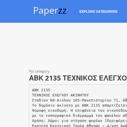
Paper
zz
EXPLORE CATEGORIES
No category
ΑΒΚ 2135 ΤΕΧΝΙΚΟΣ ΕΛΕΓΧΟ
ΑΒΚ 2135
ΤΕΧΝΙΚΟΣ ΕΛΕΓΧΟΥ ΑΚΙΝΗΤΟΥ
Σταδίου 60-Αιόλου 105-Πανεπιστημίου 71, Α
Το δημόσιο ακίνητο με ΑΒΚ 2135 απαρτίζετα
9όροφη οικοδομή. Η επιφάνεια του οικοπέδο
με το τοπογραφικό διάγραμμα του φακέλου α
Χρήση: Χώροι για στέγαση φορέων (Περιφέρε
Ενότητα Κεντρικού Τομέα Αθηνών – Δ/νση Αν