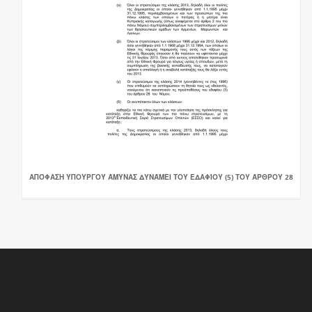
ΑΠΌΦΑΣΗ ΥΠΟΥΡΓΟΎ ΆΜΥΝΑΣ ΔΥΝΆΜΕΙ ΤΟΥ ΕΔΑΦΊΟΥ (5) ΤΟΥ ΆΡΘΡΟΥ 28