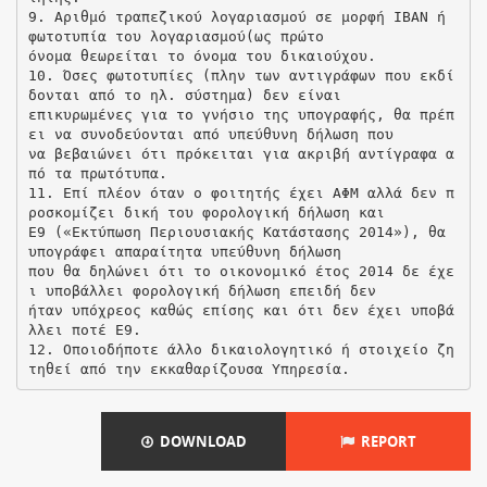
9. Αριθμό τραπεζικού λογαριασμού σε μορφή ΙΒΑΝ ή
φωτοτυπία του λογαριασμού(ως πρώτο
όνομα θεωρείται το όνομα του δικαιούχου.
10. Όσες φωτοτυπίες (πλην των αντιγράφων που εκδί
δονται από το ηλ. σύστημα) δεν είναι
επικυρωμένες για το γνήσιο της υπογραφής, θα πρέπ
ει να συνοδεύονται από υπεύθυνη δήλωση που
να βεβαιώνει ότι πρόκειται για ακριβή αντίγραφα α
πό τα πρωτότυπα.
11. Επί πλέον όταν ο φοιτητής έχει ΑΦΜ αλλά δεν π
ροσκομίζει δική του φορολογική δήλωση και
Ε9 («Εκτύπωση Περιουσιακής Κατάστασης 2014»), θα
υπογράφει απαραίτητα υπεύθυνη δήλωση
που θα δηλώνει ότι το οικονομικό έτος 2014 δε έχε
ι υποβάλλει φορολογική δήλωση επειδή δεν
ήταν υπόχρεος καθώς επίσης και ότι δεν έχει υποβά
λλει ποτέ Ε9.
12. Οποιοδήποτε άλλο δικαιολογητικό ή στοιχείο ζη
DOWNLOAD
REPORT