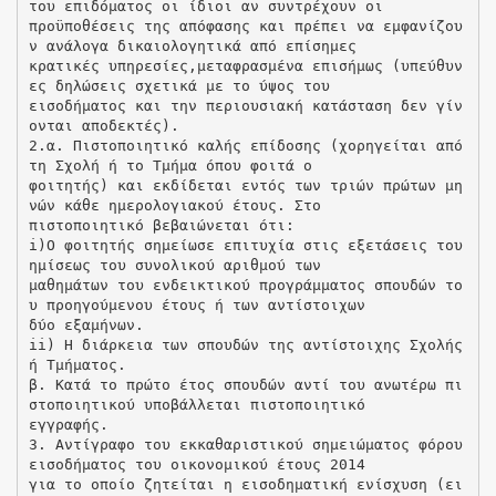
του επιδόματος οι ίδιοι αν συντρέχουν οι
προϋποθέσεις της απόφασης και πρέπει να εμφανίζου
ν ανάλογα δικαιολογητικά από επίσημες
κρατικές υπηρεσίες,μεταφρασμένα επισήμως (υπεύθυν
ες δηλώσεις σχετικά με το ύψος του
εισοδήματος και την περιουσιακή κατάσταση δεν γίν
ονται αποδεκτές).
2.α. Πιστοποιητικό καλής επίδοσης (χορηγείται από
τη Σχολή ή το Τμήμα όπου φοιτά ο
φοιτητής) και εκδίδεται εντός των τριών πρώτων μη
νών κάθε ημερολογιακού έτους. Στο
πιστοποιητικό βεβαιώνεται ότι:
i)O φοιτητής σημείωσε επιτυχία στις εξετάσεις του
ημίσεως του συνολικού αριθμού των
μαθημάτων του ενδεικτικού προγράμματος σπουδών το
υ προηγούμενου έτους ή των αντίστοιχων
δύο εξαμήνων.
ii) Η διάρκεια των σπουδών της αντίστοιχης Σχολής
ή Τμήματος.
β. Κατά το πρώτο έτος σπουδών αντί του ανωτέρω πι
στοποιητικού υποβάλλεται πιστοποιητικό
εγγραφής.
3. Αντίγραφο του εκκαθαριστικού σημειώματος φόρου
εισοδήματος του οικονομικού έτους 2014
για το οποίο ζητείται η εισοδηματική ενίσχυση (ει