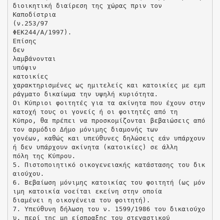
διοικητική διαίρεση της χώρας πριν τον
Καποδίστρια
(ν.253/97
ΦΕΚ244/Α/1997).
Επίσης
δεν
λαμβάνονται
υπόψιν
κατοικίες
χαρακτηρισμένες ως ημιτελείς και κατοικίες με εμπ
ράγματο δικαίωμα την υψηλή κυριότητα.
Οι Κύπριοι φοιτητές για τα ακίνητα που έχουν στην
κατοχή τους οι γονείς ή οι φοιτητές από τη
Κύπρο, θα πρέπει να προσκομίζονται βεβαιώσεις από
τον αρμόδιο Δήμο μόνιμης διαμονής των
γονέων, καθώς και υπεύθυνες δηλώσεις εάν υπάρχουν
ή δεν υπάρχουν ακίνητα (κατοικίες) σε άλλη
πόλη της Κύπρου.
5. Πιστοποιητικό οικογενειακής κατάστασης του δικ
αιούχου.
6. Βεβαίωση μόνιμης κατοικίας του φοιτητή (ως μόν
ιμη κατοικία νοείται εκείνη στην οποία
διαμένει η οικογένεια του φοιτητή).
7. Υπεύθυνη δήλωση του ν. 1599/1986 του δικαιούχο
υ, περί της μη είσπραξης του στεγαστικού