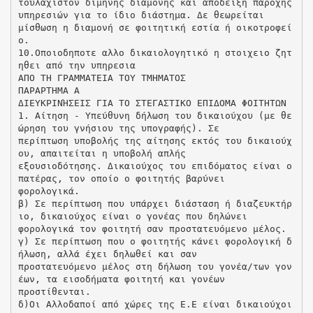
τουλάχιστον δίμηνης διαμονής και απόδειξη παροχής
υπηρεσιών για το ίδιο διάστημα. Δε θεωρείται
μίσθωση η διαμονή σε φοιτητική εστία ή οικοτροφεί
ο.
10.Οποιοδηποτε αλλο δικαιολογητικό η στοιχειο ζητ
ηθει από την υπηρεσια
ΑΠΟ ΤΗ ΓΡΑΜΜΑΤΕΙΑ ΤΟΥ ΤΜΗΜΑΤΟΣ
ΠΑΡΑΡΤΗΜΑ Α
ΔΙΕΥΚΡΙΝΉΣΕΙΣ ΓΙΑ ΤΟ ΣΤΕΓΑΣΤΙΚΟ ΕΠΙΔΟΜΑ ΦΟΙΤΗΤΩΝ
1. Αίτηση - Υπεύθυνη δήλωση του δικαιούχου (με θε
ώρηση του γνήσιου της υπογραφής). Σε
περίπτωση υποβολής της αίτησης εκτός του δικαιούχ
ου, απαιτείται η υποβολή απλής
εξουσιοδότησης. Δικαιούχος του επιδόματος είναι ο
πατέρας, τον οποίο ο φοιτητής βαρύνει
φορολογικά.
β) Σε περίπτωση που υπάρχει διάσταση ή διαζευκτήρ
ιο, δικαιούχος είναι ο γονέας που δηλώνει
φορολογικά τον φοιτητή σαν προστατευόμενο μέλος.
γ) Σε περίπτωση που ο φοιτητής κάνει φορολογική δ
ήλωση, αλλά έχει δηλωθεί και σαν
προστατευόμενο μέλος στη δήλωση του γονέα/των γον
έων, τα εισοδήματα φοιτητή και γονέων
προστίθενται.
δ)Οι Αλλοδαποί από χώρες της Ε.Ε είναι δικαιούχοι