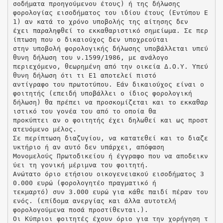
σοδήματα προηγούμενου έτους) ή της δήλωσης
φορολογίας εισοδήματος του ιδίου έτους (Εντύπου Ε
1) αν κατά το χρόνο υποβολής της αίτησης δεν
έχει παραληφθεί το εκκαθαριστικό σημείωμα. Σε περ
ίπτωση που ο δικαιούχος δεν υποχρεούται
στην υποβολή φορολογικής δήλωσης υποβάλλεται υπεύ
θυνη δήλωση του ν.1599/1986, με ανάλογο
περιεχόμενο, θεωρημένη από την οικεία Δ.Ο.Υ. Υπεύ
θυνη δήλωση ότι τι Ε1 αποτελεί πιστό
αντίγραφο του πρωτοτύπου. Εάν δικαιούχος είναι ο
φοιτητής (επειδή υποβάλλει ο ίδιος φορολογική
δήλωση) θα πρέπει να προσκομίζεται και το εκκαθαρ
ιστικό του γονέα του από το οποία θα
προκύπτει αν ο φοιτητής έχει δηλωθεί και ως προστ
ατευόμενο μέλος.
Σε περίπτωση διαζυγίου, να κατατεθεί και το διαζε
υκτήριο ή αν αυτό δεν υπάρχει, απόφαση
Μονομελούς Πρωτοδικείου ή έγγραφο που να αποδεικν
ύει τη γονική μέριμνα του φοιτητή.
Ανώτατο όριο ετήσιου οικογενειακού εισοδήματος 3
0.000 ευρώ (φορολογητέο πραγματικό ή
τεκμαρτό) συν 3.000 ευρώ για κάθε παιδί πέραν του
ενός. (επίδομα ανεργίας και άλλα αυτοτελή
φορολογούμενα ποσά προστίθενται.).
Οι Κύπριοι φοιτητές έχουν όριο για την χορήγηση τ