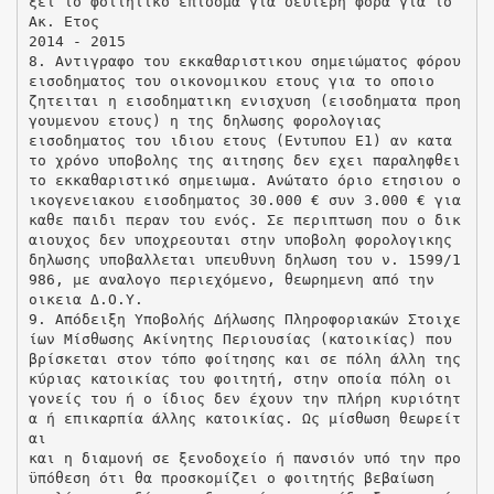
ξει το φοιτητικό επιδομα για δευτερη φορα για το
Ακ. Ετος
2014 - 2015
8. Αντιγραφο του εκκαθαριστικου σημειώματος φόρου
εισοδηματος του οικονομικου ετους για το οποιο
ζητειται η εισοδηματικη ενισχυση (εισοδηματα προη
γουμενου ετους) η της δηλωσης φορολογιας
εισοδηματος του ιδιου ετους (Εντυπου Ε1) αν κατα
το χρόνο υποβολης της αιτησης δεν εχει παραληφθει
το εκκαθαριστικό σημειωμα. Ανώτατο όριο ετησιου ο
ικογενειακου εισοδηματος 30.000 € συν 3.000 € για
καθε παιδι περαν του ενός. Σε περιπτωση που ο δικ
αιουχος δεν υποχρεουται στην υποβολη φορολογικης
δηλωσης υποβαλλεται υπευθυνη δηλωση του ν. 1599/1
986, με αναλογο περιεχόμενο, θεωρημενη από την
οικεια Δ.Ο.Υ.
9. Απόδειξη Υποβολής Δήλωσης Πληροφοριακών Στοιχε
ίων Μίσθωσης Ακίνητης Περιουσίας (κατοικίας) που
βρίσκεται στον τόπο φοίτησης και σε πόλη άλλη της
κύριας κατοικίας του φοιτητή, στην οποία πόλη οι
γονείς του ή ο ίδιος δεν έχουν την πλήρη κυριότητ
α ή επικαρπία άλλης κατοικίας. Ως μίσθωση θεωρείτ
αι
και η διαμονή σε ξενοδοχείο ή πανσιόν υπό την προ
ϋπόθεση ότι θα προσκομίζει ο φοιτητής βεβαίωση