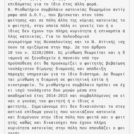
επιδόματος για το ίδιο έτος άλλη φορά.
8. Μισθωτήριο συμβόλαιο κατοικίας θεωρημένο αντίγ
ραφο από Δ.Ο.Υ., που βρίσκεται στον τόπο
φοίτησης και σε πόλη άλλη της κύριας κατοικίας το
υ φοιτητή, στην οποία πόλη οι γονείς του ή ο
ίδιος δεν έχουν την πλήρη κυριότητα ή επικαρπία ά
λλης κατοικίας. Για το πολεοδομικό
συγκρότημα της Θεσσαλονίκης και το Ν. Αττικής ισχ
ύουν τα οριζόμενα στην παρ. 2α του άρθρου
10 του ν. 3220/2004. Ως μίσθωση θεωρείται και η δ
ιαμονή σε ξενοδοχείο ή πανσιόν υπό την
προϋπόθεση ότι θα προσκομίζει ο φοιτητής βεβαίωση
τουλάχιστον δίμηνης διαμονής και απόδειξη
παροχής υπηρεσιών για το ίδιο διάστημα. Δε θεωρεί
ται μίσθωση η διαμονή σε φοιτητική εστία ή
οικοτροφείο. Το μισθωτήριο συμβόλαιο πρέπει να έχ
ει ισχύ τουλάχιστο δυο μηνών μέσα στο
ακαδημαϊκό έτος 2014-2015 και συμβαλλόμενος να εί
ναι ο γονέας του φοιτητή ή ο ίδιος ο
φοιτητής. Σημειώνουμε ότι δεν δικαιούνται το στεγ
αστικό επίδομα γονείς που νοικιάζουν κατοικία
και διαμένουν στην ίδια πόλη που φοιτά και ο φοιτ
ητής καθώς και δικαιούχοι που έχουν πλήρη
κυριότητα κατοικίας στην πόλη που σπουδάζει ο φοι
τητής.