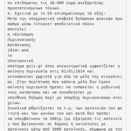
ου επιδόματος τις 30.000 ευρώ ανεξαρτήτως
προστατευόμενων τέκνων.
4. Σχετικά με το Ε9 επισημαίνουμε τα εξής:
Μετά την υποχρεωτική υποβολή δηλώσεων φυσικών προ
σώπων μέσω ίντερνετ αποδεικτικό πλέον
αποτελεί
η «Εκτύπωση
Περιουσιακής
Κατάστασης
2014» από
το
ηλεκτρονικό
σύστημα gsis.gr όπου συγκεντρωτικά εμφανίζεται η
ακίνητη περιουσία στις 01/01/2014 και
εκτυπώνεται χωριστά για όλα τα μέλη της οικογένει
ας. Στην περίπτωση που κάποια μέλη δεν έχουν
ακίνητη περιουσία πρέπει να τυπώνεται η μηδενική
τους κατάσταση και να συνοδεύεται με
υπεύθυνη δήλωση περί μη ύπαρξης περιουσιακών στοι
χείων.
Συνολικά αθροίζονται τα τ.μ. των κατοικιών του φο
ιτητή και των γονέων του και αυτά δεν πρέπει
να υπερβαίνουν τα 200τμ (με εξαίρεση τις κατοικίε
ς που βρίσκονται σε δήμους ή κοινότητες με
κατοίκους κάτω από 3000 κατοίκους, σύμφωνα με την