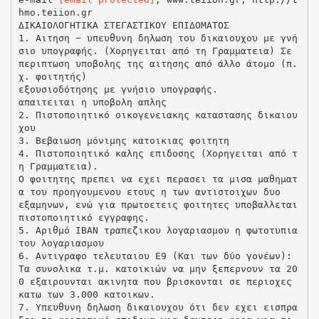
hmo.teiion.gr
ΔΙΚΑΙΟΛΟΓΗΤΙΚΑ ΣΤΕΓΑΣΤΙΚΟΥ ΕΠΙΔΟΜΑΤΟΣ
1. Αιτηση − υπευθυνη δηλωση του δικαιουχου με γνή
σιο υπογραφής. (Χορηγειται από τη Γραμματεια) Σε
περιπτωση υποβολης της αιτησης από άλλο άτομο (π.
χ. φοιτητής)
εξουσιοδότησης με γνήσιο υπογραφής.
απαιτειται η υποβολη απλης
2. Πιστοποιητικό οικογενειακης καταστασης δικαιου
χου
3. Βεβαιωση μόνιμης κατοικιας φοιτητη
4. Πιστοποιητικό καλης επιδοσης (Χορηγειται από τ
η Γραμματεια).
Ο φοιτητης πρεπει να εχει περασει τα μισα μαθηματ
α του προηγουμενου ετους η των αντιστοιχων δυο
εξαμηνων, ενώ για πρωτοετεις φοιτητες υποβαλλεται
πιστοποιητικό εγγραφης.
5. Αριθμό IBAN τραπεζικου λογαριασμου η φωτοτυπια
του λογαριασμου
6. Αντιγραφο τελευταιου Ε9 (Και των δύο γονέων):
Τα συνολικα τ.μ. κατοικιών να μην ξεπερνουν τα 20
0 εξαιρουνται ακινητα που βρισκονται σε περιοχες
κατω των 3.000 κατοικων.
7. Υπευθυνη δηλωση δικαιουχου ότι δεν εχει εισπρα