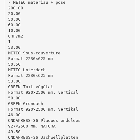
- METEO matériau + pose
200.00
20.00
50.00
60.00
10.00
CHF/m2
1
53.00
METEO Sous-couverture
Format 2230×625 mm
50.50
METEO Unterdach
Format 2230×625 mm
53.00
GREEN Toit végétal
Format 920×2500 mm, vertical
50.00
GREEN Gründach
Format 920×2500 mm, vertikal
46.00
ONDAPRESS-36 Plaques ondulées
927×2500 mm, NATURA
49.50
ONDAPRESS-36 Dachwellplatten