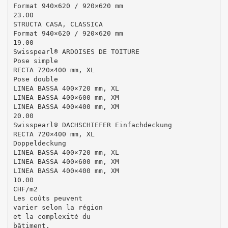
Format 940×620 / 920×620 mm
23.00
STRUCTA CASA, CLASSICA
Format 940×620 / 920×620 mm
19.00
Swisspearl® ARDOISES DE TOITURE
Pose simple
RECTA 720×400 mm, XL
Pose double
LINEA BASSA 400×720 mm, XL
LINEA BASSA 400×600 mm, XM
LINEA BASSA 400×400 mm, XM
20.00
Swisspearl® DACHSCHIEFER Einfachdeckung
RECTA 720×400 mm, XL
Doppeldeckung
LINEA BASSA 400×720 mm, XL
LINEA BASSA 400×600 mm, XM
LINEA BASSA 400×400 mm, XM
10.00
CHF/m2
Les coûts peuvent
varier selon la région
et la complexité du
bâtiment.