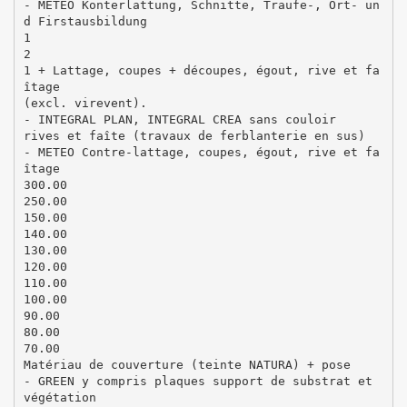
- METEO Konterlattung, Schnitte, Traufe-, Ort- un
d Firstausbildung
1
2
1 + Lattage, coupes + découpes, égout, rive et fa
îtage
(excl. virevent).
- INTEGRAL PLAN, INTEGRAL CREA sans couloir
rives et faîte (travaux de ferblanterie en sus)
- METEO Contre-lattage, coupes, égout, rive et fa
îtage
300.00
250.00
150.00
140.00
130.00
120.00
110.00
100.00
90.00
80.00
70.00
Matériau de couverture (teinte NATURA) + pose
- GREEN y compris plaques support de substrat et
végétation