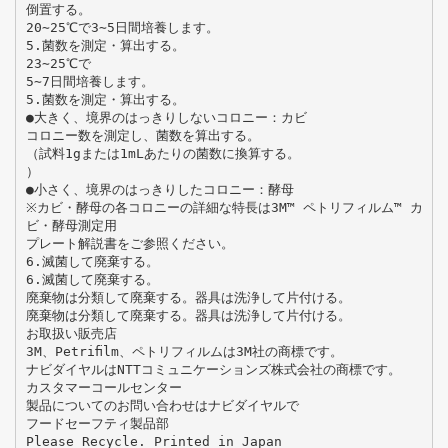
倒置する。
20∼25℃で3∼5日間培養します。
5.菌数を測定・算出する。
23∼25℃で
5∼7日間培養します。
5.菌数を測定・算出する。
●大きく、境界のはっきりしないコロニー：カビ
コロニー数を測定し、菌数を算出する。
（試料1gまたは1mLあたりの菌数に換算する。
）
●小さく、境界のはっきりしたコロニー：酵母
※カビ・酵母の各コロニーの詳細な特長は3M™ ペトリフィルム™ カ
ビ・酵母測定用
プレート解説書をご参照ください。
6.滅菌して廃棄する。
6.滅菌して廃棄する。
廃棄物は分類して廃棄する。器具は洗浄して片付ける。
廃棄物は分類して廃棄する。器具は洗浄して片付ける。
お取扱い販売店
3M、Petriﬁlm、ペトリフィルムは3M社の商標です。
ナビダイヤルはNTTコミュニケーションズ株式会社の商標です。
カスタマーコールセンター
製品についてのお問い合わせはナビダイヤルで
フードセーフティ製品部
Please Recycle. Printed in Japan