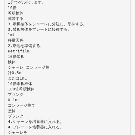
1分でゲル化します。
10倍
希釈検体
滅菌する
3.希釈検体をシャーレに分注し、塗抹する。
3.希釈検体をプレートに接種する。
1mL
秤量天秤
2.培地を準備する。
Petrifilm
10倍希釈
検体
シャーレ コンラージ棒
計0.5mL
または1mL
10倍希釈検体
100倍希釈検体
ブランク
0.1mL
コンラージ棒で
塗抹
ブランク
4.シャーレを培養器に入れる。
4.プレートを培養器に入れる。
シャーレを