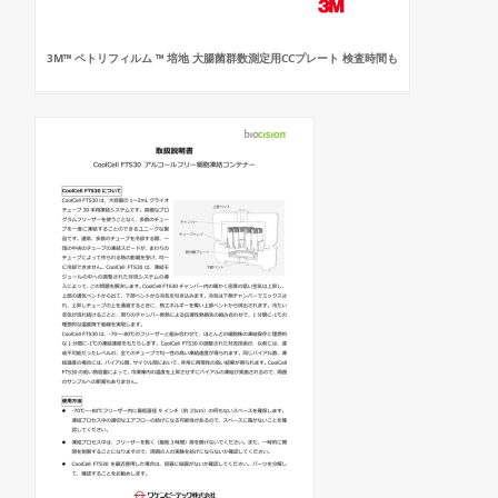
3M™ ペトリフィルム ™ 培地 大腸菌群数測定用CCプレート 検査時間も