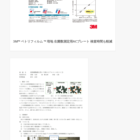
3M™ ペトリフィルム ™ 培地 生菌数測定用ACプレート 検査時間も軽減