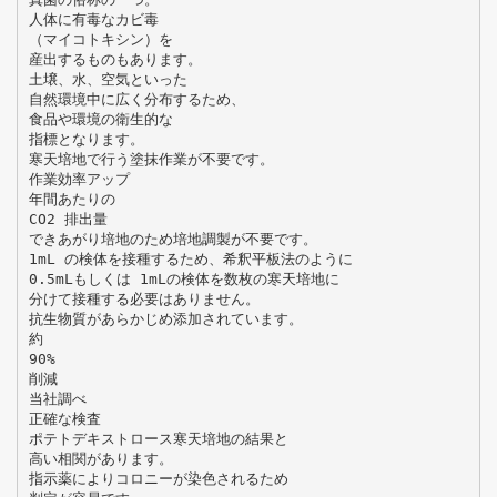
人体に有毒なカビ毒
（マイコトキシン）を
産出するものもあります。
土壌、水、空気といった
自然環境中に広く分布するため、
食品や環境の衛生的な
指標となります。
寒天培地で行う塗抹作業が不要です。
作業効率アップ
年間あたりの
CO2 排出量
できあがり培地のため培地調製が不要です。
1mL の検体を接種するため、希釈平板法のように
0.5mLもしくは 1mLの検体を数枚の寒天培地に
分けて接種する必要はありません。
抗生物質があらかじめ添加されています。
約
90%
削減
当社調べ
正確な検査
ポテトデキストロース寒天培地の結果と
高い相関があります。
指示薬によりコロニーが染色されるため