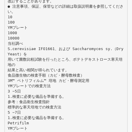
改訂することがあります。
● 注意事項、保証、保管などの詳細は取扱説明書を参照してくださ
い。
10
100
YMプレート
1000
10000
当社調べ
S.cerevisiae IFO1661、および Saccharomyces sy.（Dry
Yeast）を
用いて菌数比較試験を行ったところ、ポテトデキストロース寒天培
地の
結果と高い相関が得られています。
食品微生物の検査手順（カビ・酵母数検査）
3M™ ペトリフィルム™ 培地 カビ・酵母測定用
YMプレートでの検査方法
3 ∼5日
1.検査に必要な備品を準備する。
参考：食品衛生検査指針
標準的な寒天培地での検査方法
5 ∼7日
1.検査に必要な備品を準備する。
Petrifilm
YMプレート