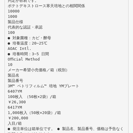
判定が容易です。
ポテトデキストロース寒天培地との相関関係
10000
1000
製品仕様
代表的な認証・承認
100
● 対象菌種：カビ・酵母
● 培養温度：20∼25℃
AOAC Intl.
● 培養時間：3∼5 日間
Oﬃcial Method
10
メーカー希望小売価格／箱（税別）
製品名
製品番号
3M™ ペトリフィルム™ 培地 YMプレート
6407YM
100枚入 （50枚×2袋）/箱
￥26,300
6417YM
1,000枚入（50枚×20袋）/箱
￥200,000
入目/箱
● 発注単位は箱単位です。 ● 製品名、製品番号、価格は予告なく