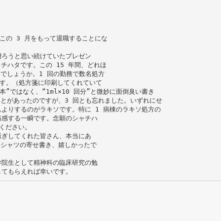
、この 3 月をもって退職することにな
贈ろうと思い続けていたプレゼン
ャチハタです。この 15 年間、どれほ
とでしょうか。1 回の勤務で数名処方
です。（処方箋に印刷してくれていて
本”ではなく、“1ml×10 回分”と微妙に面倒臭い書き
ことがあったのですが、3 回とも忘れました。いずれにせ
よりするのがラキソです。特に 1 病棟のラキソ処方の
痛感する一瞬です。念願のシャチハ
ください。
騒ぎしてくれた皆さん、本当にあ
 シャツの寄せ書き、嬉しかったで
学院生として精神科の臨床研究の勉