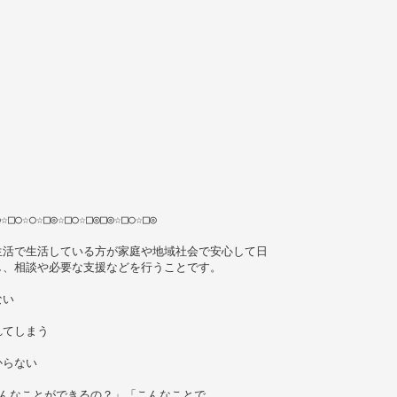
◎☆□○☆○☆□◎☆□○☆□◎□◎☆□○☆□◎
生活で生活している方が家庭や地域社会で安心して日
し、相談や必要な支援などを行うことです。
ない
れてしまう
からない
んなことができるの？」「こんなことで