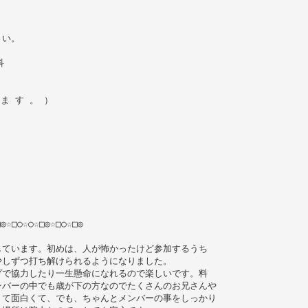
さい。
科
 ま す 。 ）
□◎☆□○☆○☆□◎☆□○☆□◎
しています。初めは、人が怖かったけど参加するうち
少しずつ打ち解けられるようになりました。
プで協力したり一生懸命になれるので楽しいです。料
ンバーの中でも歳が下の方なのでたくさんのお兄さんや
くて面白くて、でも、ちゃんとメンバーの事をしっかり