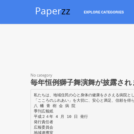
Paper
zz
EXPLORE CATEGORIES
No category
毎年恒例獅子舞演舞が披露され
私たちは、地域住民の心と身体の健康をささえる病院と
「こころのふれあい」を大切に、安心と満足、信頼を得
八 幡 青 樹 会 病 院
季刊広報紙
平成２４年 4 月 10 日 発行
発行責任者
広報委員会
地域連携室