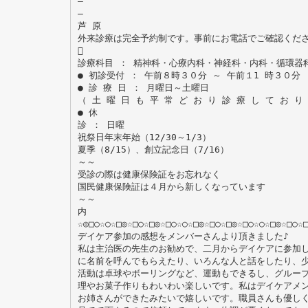
―
―
芦 原
外来診療は完全予約制です。事前にお電話でご確認くだ

診療科目 ： 精神科・心療内科・神経科・内科・循環器
● 初診受付 ： 午前８時３０分 ～ 午前１1 時３０分
● 診 療 日 ： 月曜日～土曜日
（ 土 曜 日 も 平 常 ど お り 診 療 し て お り
● 休
診 ： 日曜
祝祭日年末年始（12/30～1/3）
夏季（8/15）、創立記念日（7/16）
～～
受診の際は健康保険証をお忘れなく
国民健康保険証は４月から新しくなっています
～～
内
☆◎□○☆○☆□◎☆□○☆□◎☆□○☆○☆□◎☆□○☆□◎☆□○☆○☆□◎☆□○☆
デイケア参加の感想をメンバーさんより頂きました♪
私は主治医の先生のお勧めで、二月からデイケアに参加
に名前を呼んでもらえたり、いろんな人と話をしたり、
活動は卓球やボーリングなど、運動もできるし、グルー
理やお菓子作りもわいわい楽しいです。私はデイケアメ
お姉さんができたみたいで嬉しいです。職員さんも優し