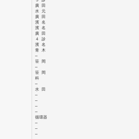
廣 田
水 元
廣 田
濱 名
濱 名
廣 田
４ 診
濱 名
青 木
―
笹 岡
―
笹 岡
科
―
水 田
―
―
―
―
循環器
―
―
―