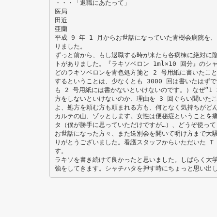
・・・「退職にあたって」
医局
田近
亜蘭
平成 9 年 1 月からお世話になっていた青樹会病院を
りました。
ずっと前から、もし退職する時が来たら各病棟に絶対に
トがありました。『ラキソベロン 1ml×10 回分』のシ
どのラキソベロンを青色処方箋と 2 号用紙に書いたこ
するということは、少なくとも 3000 回は書いたはず
も 2 号用紙には書かないといけないのです。）なぜ“1 
方をしないといけないのか、理由を 3 回ぐらい聞いた
よ、処方を頼む方も頼まれる方も、何となく気持ちがどん
カルテの山、ゾッとします。女性は便秘症ということを
タ（僕が勝手に思っていただけですが…）、どうぞ使って
お世話になった方々、また送別会を開いて明け方まで大
りがとうございました。看護スタッフからいただいた T
す。
ラキソを書き続けて良かったと思いました。しばらく大