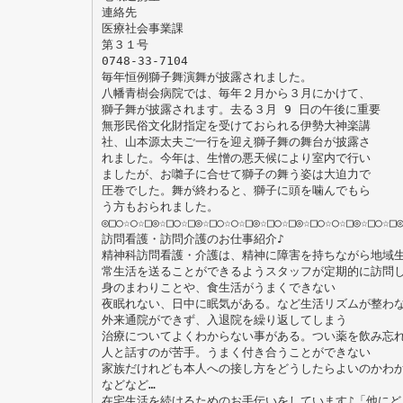
連絡先
医療社会事業課
第３１号
0748-33-7104
毎年恒例獅子舞演舞が披露されました。
八幡青樹会病院では、毎年２月から３月にかけて、
獅子舞が披露されます。去る３月 9 日の午後に重要
無形民俗文化財指定を受けておられる伊勢大神楽講
社、山本源太夫ご一行を迎え獅子舞の舞台が披露さ
れました。今年は、生憎の悪天候により室内で行い
ましたが、お囃子に合せて獅子の舞う姿は大迫力で
圧巻でした。舞が終わると、獅子に頭を噛んでもら
う方もおられました。
◎□○☆○☆□◎☆□○☆□◎☆□○☆○☆□◎☆□○☆□◎☆□○☆○☆□◎☆□○☆□
訪問看護・訪問介護のお仕事紹介♪
精神科訪問看護・介護は、精神に障害を持ちながら地域
常生活を送ることができるようスタッフが定期的に訪問
身のまわりことや、食生活がうまくできない
夜眠れない、日中に眠気がある。など生活リズムが整わ
外来通院ができず、入退院を繰り返してしまう
治療についてよくわからない事がある。つい薬を飲み忘
人と話すのが苦手。うまく付き合うことができない
家族だけれども本人への接し方をどうしたらよいのかわ
などなど…
在宅生活を続けるためのお手伝いをしています♪「他にど