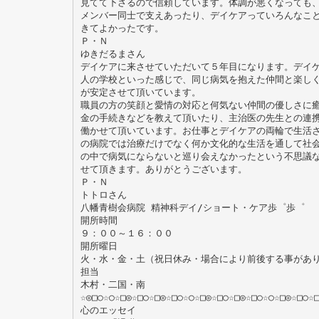
見てて下さるので信頼しています。体調が悪くなっても
メンバー同士で支えあったり、デイケアっていろんなこ
きてよかったです。
Ｐ・Ｎ
ゆきだるまさん
デイケアに来させていただいて５年目になります。デイ
人の学校といった感じで、同じ病気を抱えた仲間と楽し
が安定させて頂いています。
職員の方の笑顔と愛情の対応と何気ない仲間の優しさに
金の手続きなどを教えて頂いたり、主治医の先生との連
働かせて頂いています。お仕事とデイケアの両輪で生活
の病院では治療だけでなく何か文化的な生活を通して社
の中で病気にならないと巡り会えなかったという不思議
せて頂きます。ありがとうございます。
Ｐ・Ｎ
トトロさん
八幡青樹会病院 精神科デイ/ショート・ケア歩゜歩゜
開所時間
９：００～１６：００
開所曜日
火・水・金・土（祝日休み・場合により前後する事があ
担当
木村・二国・南
☆◎□○☆○☆□◎☆□○☆□◎☆□○☆○☆□◎☆□○☆□◎☆□○☆○☆□◎☆□○☆
心のエッセイ