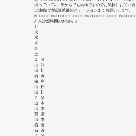
困っていて…」等からでも結構ですのでお気軽にお問い合
ご連絡は地域連携部のステーションまでお願いします。
◎□○☆○☆□◎☆□○☆□◎☆□○☆○☆□◎☆□○☆□◎☆□○☆○☆□◎☆□○☆□
外来診療時間のお知らせ
月
火
水
木
金
土
１ 診
由 利
山 枡
石 倉
由 利
山 枡
山 枡
２ 診
山 本
山 本
齋 藤
山 本
石 倉
石 倉
３ 診