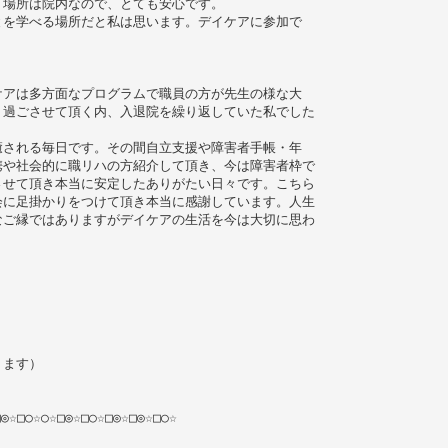
、場所は院内なので、とても安心です。
とを学べる場所だと私は思います。デイケアに参加で
ケアは多方面なプログラムで職員の方が先生の様な大
く過ごさせて頂く内、入退院を繰り返していた私でした
癒される毎日です。その間自立支援や障害者手帳・年
携や社会的に職リハの方紹介して頂き、今は障害者枠で
させて頂き本当に安定したありがたい日々です。こちら
会に足掛かりをつけて頂き本当に感謝しています。人生
なご縁ではありますがデイケアの生活を今は大切に思わ
ります）
□◎☆□○☆○☆□◎☆□○☆□◎☆□◎☆□○☆