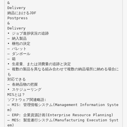
&
Delivery
納品におけるJDF
Postpress
&
Delivery
• ジョブ進捗状況の追跡
– 納入製品
• 梱包の決定
– パレット
– ダンボール
– 箱
• 生産量、または消費量の追跡と決定
– 複数の製品を異なる組み合わせで複数の納品場所に納める場合に
も
対応できる
– 各納品物の把握
• スケジューリング
MISとは？
ソフトウェア関連略語:
– MIS: 管理情報システム(Management Information Syste
m)
– ERP: 企業資源計画(Enterprise Resource Planning)
– MES: 製造遂行システム(Manufacturing Execution Syst
em)