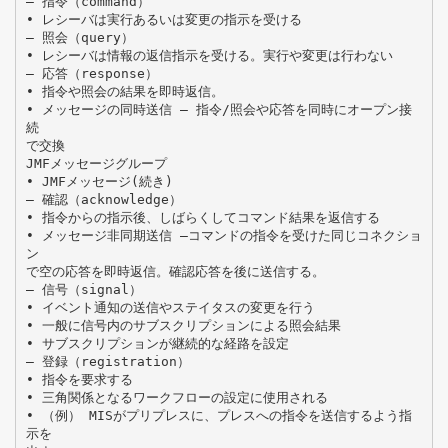
– 指令（command）
• レシーバは実行あるいは変更の指示を受ける
– 照会（query）
• レシーバは情報の返信指示を受ける。実行や変更は行わない
– 応答（response）
• 指令や照会の結果を即時返信。
• メッセージの同時送信 – 指令/照会や応答を同時にオープン接
続
で交換
JMFメッセージグループ
• JMFメッセージ(続き)
– 確認（acknowledge）
• 指令からの指示後、しばらくしてコマンド結果を返信する
• メッセージ非同期送信 –コマンドの指令を受けた同じコネクショ
ン
で空の応答を即時返信。確認応答を後に送信する。
– 信号（signal）
• イベント通知の送信やステイタスの変更を行う
• 一般に信号内のサブスクリプションによる照会結果
• サブスクリプションが継続的な経路を設定
– 登録（registration）
• 指令を要求する
• 三角関係となるワークフローの設定に使用される
• （例） MISがプリプレスに、プレスへの指令を送信するよう指
示を