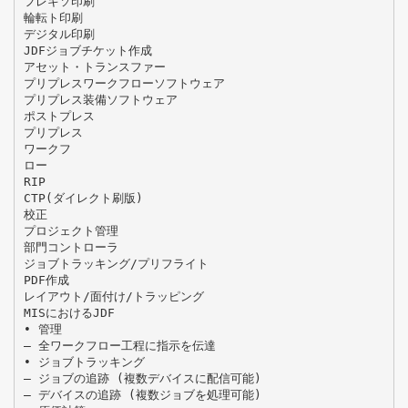
フレキソ印刷
輪転ト印刷
デジタル印刷
JDFジョブチケット作成
アセット・トランスファー
プリプレスワークフローソフトウェア
プリプレス装備ソフトウェア
ポストプレス
プリプレス
ワークフ
ロー
RIP
CTP(ダイレクト刷版)
校正
プロジェクト管理
部門コントローラ
ジョブトラッキング/プリフライト
PDF作成
レイアウト/面付け/トラッピング
MISにおけるJDF
• 管理
– 全ワークフロー工程に指示を伝達
• ジョブトラッキング
– ジョブの追跡 (複数デバイスに配信可能)
– デバイスの追跡 (複数ジョブを処理可能)