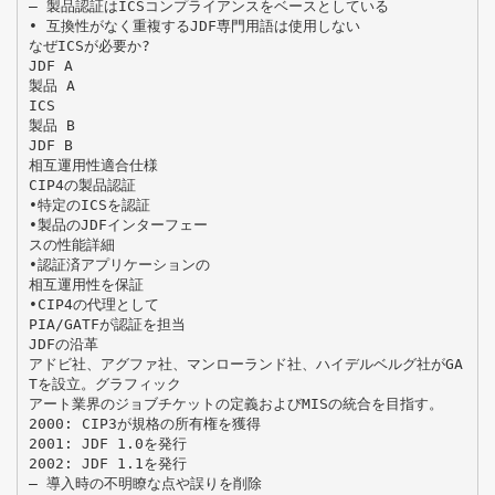
– 製品認証はICSコンプライアンスをベースとしている
• 互換性がなく重複するJDF専門用語は使用しない
なぜICSが必要か?
JDF A
製品 A
ICS
製品 B
JDF B
相互運用性適合仕様
CIP4の製品認証
•特定のICSを認証
•製品のJDFインターフェー
スの性能詳細
•認証済アプリケーションの
相互運用性を保証
•CIP4の代理として
PIA/GATFが認証を担当
JDFの沿革
アドビ社、アグファ社、マンローランド社、ハイデルベルグ社がGA
Tを設立。グラフィック
アート業界のジョブチケットの定義およびMISの統合を目指す。
2000: CIP3が規格の所有権を獲得
2001: JDF 1.0を発行
2002: JDF 1.1を発行
– 導入時の不明瞭な点や誤りを削除