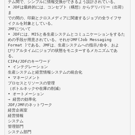
テム間で、シンプルに情報交換ができるよう設計されている。
• JDFは最終的には、コンセプト（構想）からデリバリー（出荷）
ま
での間の、印刷とクロスメディアに関連するジョブの全ライフサ
イクルを対象としている。
JMFについて
• JDFには、MISと各生産システムとコミュニケーションをするた
めの手段が用意されている。それがJMF(Job Messaging
Format )である。JMFは、生産システムへの指示/命令、およ
びリアルタイムにジョブの状態をモニターするメカニズムであ
る。
CIP4/JDFのキーワード
• インテグレーション
生産システムと経営情報システムの統合化
• マネージメント
プロセスとリソースの管理
（ボトルネックや在庫の削減）
• オートメーション
→ 経営の効率化
JDF/JMFのネットワーク
経営企画室
経営情報
システム
管理部門
システム部門