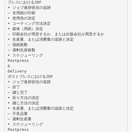
プレスにおけるJDF
• ジョブ進捗状況の追跡
– 全用紙の印刷
• 使用色の決定
• コーティング方法決定
• 媒体（用紙）決定
– 印刷会社が用意するか、または出版会社が用意するか
• 生産量、または消費量の追跡と決定
– 損紙枚数
– 過剰生産枚数
• スケジューリング
Postpress
&
Delivery
ポストプレスにおけるJDF
• ジョブ進捗状況の追跡
– 折丁
– 綴じ完了
• 折り方法の決定
• 綴じ方法の決定
• 生産量、または消費量の追跡と決定
– 不良品量
– 過剰生産量
• スケジューリング
Postpress