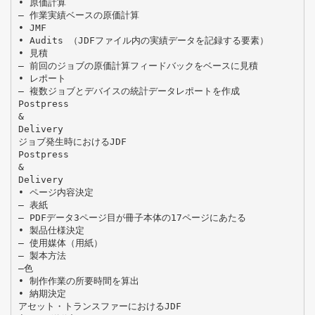
• 原価計算
– 作業実績ベースの原価計算
• JMF
• Audits （JDFファイル内の実績データを記録する要素）
• 見積
– 前回のジョブの原価計算フィードバックをベースに見積
• レポート
– 複数ジョブとデバイスの統計データレポートを作成
Postpress
&
Delivery
ジョブ発生時におけるJDF
Postpress
&
Delivery
• ページ内容決定
– 表紙
– PDFデータ3ページ目が冊子本体の17ページにあたる
• 製品仕様決定
– 使用媒体（用紙）
– 製本方法
–色
• 制作作業の所要時間を算出
• 納期決定
アセット・トランスファーにおけるJDF