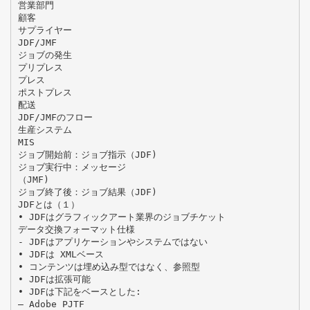
営業部門
顧客
サプライヤー
JDF/JMF
ジョブの発生
プリプレス
プレス
ポストプレス
配送
JDF/JMFのフロー
生産システム
MIS
ジョブ開始前：ジョブ指示（JDF)
ジョブ実行中：メッセージ
（JMF)
ジョブ終了後：ジョブ結果（JDF)
JDFとは（１）
• JDFはグラフィックアート業界のジョブチケット
データ交換フォーマット仕様
- JDFはアプリケーションやシステムではない
• JDFは XMLベース
• コンテンツは埋め込み型ではなく、参照型
• JDFは拡張可能
• JDFは下記をベースとした:
– Adobe PJTF