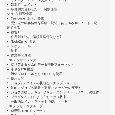
• ICSドキュメント
– 各目的に合わせたJDF制限仕様
ジョブ/顧客情報
• CustomerInfo 要素
– 受注先の顧客情報を詳細に記述。あらゆるJDFノードに記
述できる
– 顧客ID
– 住所(納品先、請求書送付先など)
• NodeInfo 要素
– スケジュール
– 納期
– 作業時間見積
JMFメッセージング
• 準リアルタイムのデータ交換フォーマット
– 小さなXML構造
– 通信プロトコルとしてHTTPを使用
– 使用目的:
• ジョブ/デバイスの状態をスナップショット
• 動的にジョブの情報を更新 (オーダーの変更)
• ジョブの提出とキュー/キューエントリー (リスト)の操作
• プラグ&プレイによる立ち上げ（将来）
– 一般的にイントラネットで使用される
JMFメッセージグループ
• 6種類のJMFメッセージ