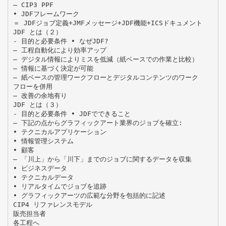
– CIP3 PPF
• JDFフレームワーク
＝ JDFジョブ定義+JMFメッセージ+JDF機能+ICSドキュメント
JDF とは（２）
- 目的と必要条件 • なぜJDF?
– 工程自動化により効率アップ
– デジタル情報によりミスを低減（紙ベースでの作業と比較）
– 情報に基づく決定が可能
– 紙ベースの管理ワークフローとデジタルコンテンツのワーク
フローを併用
– 改善の余地有り
JDF とは（３）
- 目的と必要条件 • JDFでできること
– 下記の点からグラフィックアート業界のジョブを確立:
• テクニカルアプリケーション
• 情報管理システム
• 顧客
– 「川上」から「川下」までのジョブに関するデータを収集
• ビジネスデータ
• テクニカルデータ
• リアルタイムでジョブを追跡
• グラフィックアーツの広範な分野を包括的に記述
CIP4 リファレンスモデル
販売担当者
各工程へ