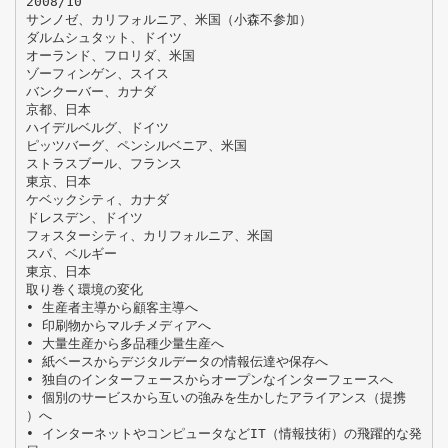
2008/10
サンノゼ、カリフォルニア、米国（小森不参加）
ダルムシュタット、ドイツ
オーランド、フロリダ、米国
ゾーフィンゲン、スイス
バンクーバー、カナダ
京都、日本
ハイデルベルグ、ドイツ
ピッツバーグ、ペンシルベニア、米国
ストラスブール、フランス
東京、日本
ケベックシティ、カナダ
ドレスデン、ドイツ
フォスターシティ、カリフォルニア、米国
スパ、ベルギー
東京、日本
取り巻く環境の変化
• 生産者主導から顧客主導へ
• 印刷物からマルチメディアへ
• 大量生産から多品種少量生産へ
• 紙ベースからデジタルデータの情報伝達や保存へ
• 独自のインターフェースからオープンなインターフェースへ
• 個別のサービスから互いの強みを生かしたアライアンス（提携
）へ
• インターネットやコンピュータなどIT（情報技術）の飛躍的な発