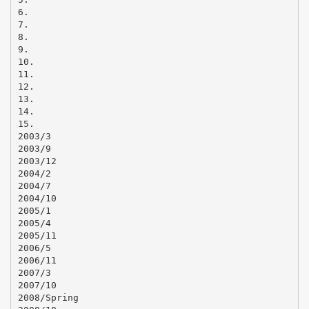
6.
7.
8.
9.
10.
11.
12.
13.
14.
15.
2003/3
2003/9
2003/12
2004/2
2004/7
2004/10
2005/1
2005/4
2005/11
2006/5
2006/11
2007/3
2007/10
2008/Spring