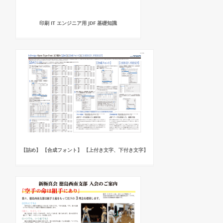
印刷 IT エンジニア用 JDF 基礎知識
【詰め】 【合成フォント】 【上付き文字、下付き文字】