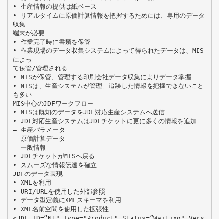
• 生産情報の提供は紙ベース
• リアルタイムに原価計算情報を把握するためには、専用のデータ
収集
端末が必要
• 作業完了時に書類を保管
• 作業現場のデータ収集システムによって得られたデータは、MIS
によっ
て保管/管理される
• MISが保管、管理する印刷会社データ収集によりデータ掌握
• MISは、生産システムが管理、追跡した情報を把握できないこと
も多い
MIS中心のJDFワークフロー
• MISは既知のデータをJDF対応生産システムへ送信
• JDF対応生産システムはJDFチケットに更に多くの情報を追加
– 生産パラメータ
– 原価計算データ
– 一般情報
• JDFチケットがMISへ戻る
• スムーズな情報伝達を確立
JDFのデータ表現
• XMLを利用
• URI/URLを使用した外部参照
• データ型定義にXMLスキーマを利用
• XML名前空間を使用した拡張性
<JDF ID=“N1" Type="Product" Status=”Waiting" Vers