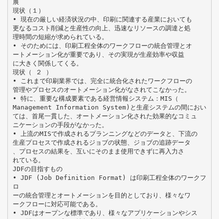
展
現状（１）
• 現在の厳しい経済状況の中、印刷に関連する産業においても
更なるコスト削減と生産性の向上、迅速なリソースの調達と処
理時間の短縮が求められている。
• そのためには、印刷工程全体のワークフローの統合管理とオ
ートメーション化が重要であり、その実現が生産効率や収益
に大きく関係してくる。
現状（ ２ ）
• これまで印刷業界では、完全に統合化されたワークフローの
管理やプロセスのオートメーション化がなされてこなかった。
• 特に、重要な構成要素である経営情報システム：MIS（
Management Information System)と生産システムの間におい
ては、首尾一貫した、オートメーション化された効果的なコミュ
ニケーションの手段がなかった。
• 上流のMISで作成されるプランニングなどのデータと、下流の
生産プロセスで作成されるジョブの状態、ジョブの追跡データ
、プロセスの結果を、互いにそのまま使用できずに再入力さ
れている。
JDFの目指すもの
• JDF (Job Definition Format) は印刷工程全体のワークフ
ロ
ーの統合管理とオートメーションを目的としており、様々なワ
ークフローに対応可能である。
• JDFはオープンな標準であり、様々なアプリケーションやシス