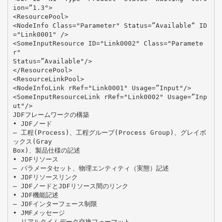
ion=“1.3">
<ResourcePool>
<NodeInfo Class="Parameter" Status=”Available“ ID
="Link0001" />
<SomeInputResource ID="Link0002" Class="Paramete
r"
Status=”Available"/>
</ResourcePool>
<ResourceLinkPool>
<NodeInfoLink rRef="Link0001" Usage=”Input"/>
<SomeInputResourceLink rRef="Link0002" Usage=”Inp
ut"/>
JDFフレームワークの構築
• JDFノード
– 工程(Process)、工程グループ(Process Group)、グレイボ
ックス(Gray
Box)、製品仕様の記述
• JDFリソース
– パラメータセット、物理エンティティ（実態）記述
• JDFリソースリンク
– JDFノードとJDFリソース間のリンク
• JDF機能記述
– JDFインターフェース制限
• JMFメッセージ
– リアルタイムデータ交換フォーマット