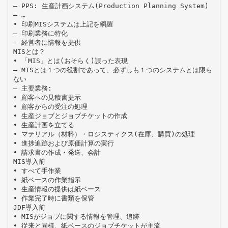
– PPS: 生産計画システム(Production Planning System)
– …
• 印刷MISシステムは上記を網羅
– 印刷業務に特化
– 経営者に情報を提供
MISとは？
• 「MIS」とは(おそらく)誤った表現
– MISとは１つの役割であって、必ずしも１つのシステムとは限ら
ない
– 主要業務:
• 顧客への見積書提示
• 顧客からの受注の処理
• 生産ジョブとジョブチケットの作成
• 生産計画を立てる
• マテリアル（材料）・ロジスティクス(在庫、購買)の処理
• 進捗追跡および原価計算の実行
• 請求書の作成・発送、会計
MIS導入前
• すべて手作業
• 紙ベースの作業指示
• 生産情報の提供は紙ベース
• 作業完了時に書類を保管
JDF導入前
• MISがジョブに関する情報を管理、追跡
• 従来と同様、紙ベースのジョブチケットが主流