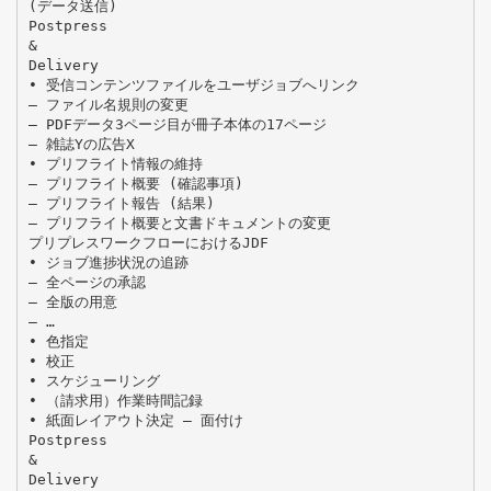
(データ送信)
Postpress
&
Delivery
• 受信コンテンツファイルをユーザジョブへリンク
– ファイル名規則の変更
– PDFデータ3ページ目が冊子本体の17ページ
– 雑誌Yの広告X
• プリフライト情報の維持
– プリフライト概要 (確認事項)
– プリフライト報告 (結果)
– プリフライト概要と文書ドキュメントの変更
プリプレスワークフローにおけるJDF
• ジョブ進捗状況の追跡
– 全ページの承認
– 全版の用意
– …
• 色指定
• 校正
• スケジューリング
• （請求用）作業時間記録
• 紙面レイアウト決定 – 面付け
Postpress
&
Delivery