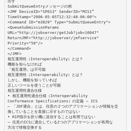
出す
SubmitQueueEntryメッセージの例
<JMF DeviceID="SP013" SenderID="MIS1“
TimeStamp="2006-05-05T12:32:48-06:00">
<Command ID="m3829" Type="SubmitQueueEntry">
<QueueSubmissionParams
URL="http://jobserver/getJob?job=10047"
ReturnJMF="http://jobserver/jmfservice"
Priority="50"/>
</Command>
</JMF>
相互運用性（Interoperability）とは？
機能を知らなければ
「相互運用」は不可能
相互運用性（Interoperability）とは？
しかし、機能を知っていれば
正しいツールを使うことが可能
相互運用性適合仕様
• 相互運用性適合仕様（Interoperability
Conformance Specifications）の定義 – ICS
– 「JDF適合」とは、任意の２つのアプリケーションが情報を交
換していることを直接に示すものではない
• RIP指示を折り機に送信することは有用ではない
– 任意のICSに適合している2つのアプリケーションが有用な
方法で情報交換する