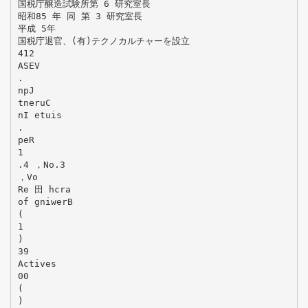
国税庁醸造試験所第 6 研究室長
昭和85 年 同 第 3 研究室長
平成 5年
国税庁退官、(有)テクノカルチャーを設立
412
ASEV
.
npJ
tneruC
nI etuis
.
peR
1
.4 ，No.3
，Vo
Re 田 hcra
of gniwerB
(
1
)
39
Actives
00
(
)