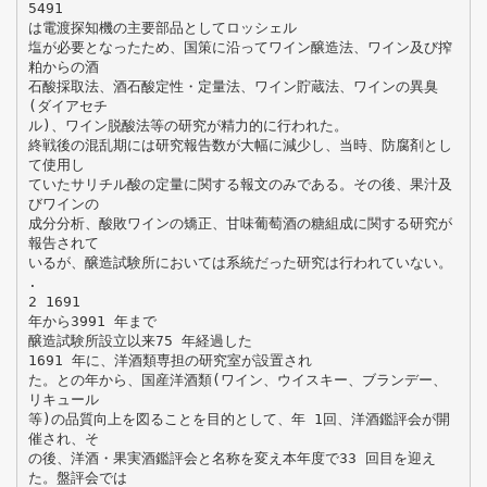
5491
は電渡探知機の主要部品としてロッシェル
塩が必要となったため、国策に沿ってワイン醸造法、ワイン及び搾
粕からの酒
石酸採取法、酒石酸定性・定量法、ワイン貯蔵法、ワインの異臭
(ダイアセチ
ル)、ワイン脱酸法等の研究が精力的に行われた。
終戦後の混乱期には研究報告数が大幅に減少し、当時、防腐剤とし
て使用し
ていたサリチル酸の定量に関する報文のみである。その後、果汁及
びワインの
成分分析、酸敗ワインの矯正、甘味葡萄酒の糖組成に関する研究が
報告されて
いるが、醸造試験所においては系統だった研究は行われていない。
.
2 1691
年から3991 年まで
醸造試験所設立以来75 年経過した
1691 年に、洋酒類専担の研究室が設置され
た。との年から、国産洋酒類(ワイン、ウイスキー、ブランデー、
リキュール
等)の品質向上を図ることを目的として、年 1回、洋酒鑑評会が開
催され、そ
の後、洋酒・果実酒鑑評会と名称を変え本年度で33 回目を迎え
た。盤評会では