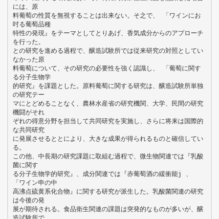
には、原
料葡萄の性質を無視することは出来ない。そ之で、 「ワインにお
吋る葡萄品種
特性の発現』をテーマとしてとりあげ、香気成分からのアプローチ
を行った。
との研究を進める過程で、醸造試験所では従来研究の対照としてい
なかった原
料葡萄について、その研究の必要性を強く認識し、 「葡萄に関す
る分子生物学
的研究』を課題とした。原料葡萄に関する研究は、醸造試験所単独
の研究テー
マにとどめることなく、農林水産省の研究機関、大学、民間の研究
機闘がそれ
ぞれの得意分野を担当して共同研究を実施し、さらに将来は国際的
な共同研究
に発展させるととにより、大きな成果が得られるものと確信してい
る。
この他、中長期の研究課題に取組む過程で、微生物関連では『乳酸
菌に関す
る分子生物学的研究』、成分関連では『赤葡萄酒の緩衝能j 、
「ワイン申の中
高沸点硫黄系化合物』に関する研究が派生した。乳酸菌関連の研究
は今後の発
展が期待される。食品衛生関連の課題は突発的なものが多いが、醸
造試験所で