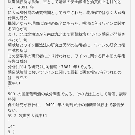
醸造試験所は酒類、主として清酒の安全醸造と酒質向上を目的と
し、 4091 年
に大蔵省付属の研究機関として設立された。農務省ではなく大蔵省
付属の研究
機関となった理由は酒税の保全にあった。明治に入りワインに関す
る関心が高
まり、北は北海道から南は九州まで葡萄栽培とワイン醸造が開始さ
れたが、葡
萄栽培とワイン醸造法の研究は民聞の技術者に、ワインの研究は衛
生試験所は
じめ薬学系の研究者により行われた。ワインに関する日本初の学術
報告は成分
分析に関する研究(辻岡精輔・7881 年)である。
醸造試験所においてワインに関して最初に研究報告が行われたの
は、設立の
翌年(1
)
509 の国産葡萄酒の成分調査である。その後は主として清酒、調味
料関
係の研究が行われ、 0491 年の葡萄果汁の補糖量試験まで報告が
ない。
第 2 次世界大戦中(1
'
14"
9 )