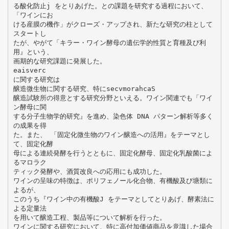
る酸化防止j をとりあげた。との課題を研究する過程において、
「ワインにお
ける産膜の機作」がクローズ・アップされ、新たな研究の柱として
スタートし
たが、やがて「キラー・ワイン酵母の遺伝学的性質と育種及び利
用』という、
画期的な研究課題に発展した。
eaisverc
に関する研究は
醸造微生物に関する研究、特にsecvmorahcaS
醸造試験所の得意とする研究分野といえる。ワイン関連でも「ワイ
ン酵母に関
する分子生物学的研究』を進め、染色体 DNA パターン解析等多く
の成果を得
た。また、 「固定化微生物のワイン醸造への活用』をテーマとし
て、固定化酵
母による連続発酵を行うとともに、固定化酵母、固定化乳酸菌によ
るマロラク
ティック発酵や、酒質改良への応用にも成功した。
ワインの呈味の特徴は、ポリフェノール化合物、有機酸及び塘類に
よるが、
このうち『ワイン中の有機酸J をテーマとしてとりあげ、酵素法に
よる定量法
を用いて醸造工程、製品等について解析を行った。
ワインに関する研究において、特に高付加価値商品を意識した場合