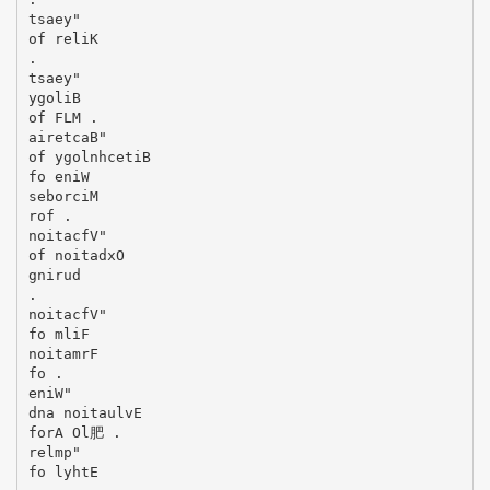
tsaey"
of reliK
.
tsaey"
ygoliB
of FLM .
airetcaB"
of ygolnhcetiB
fo eniW
seborciM
rof .
noitacfV"
of noitadxO
gnirud
.
noitacfV"
fo mliF
noitamrF
fo .
eniW"
dna noitaulvE
forA Ol肥 .
relmp"
fo lyhtE