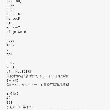
slanruoj
htiw
eht
lanoitN
hcraesR
512
etuisnI
of gniwerB
，.
napJ
ASEV
.
npJ
.
peR.
Vo 1
.4 ，No.3(193)
国税庁醸造試験所におけるワイン研究の流れ
0戸塚昭
(樹テクノカルチャー・前国税庁醸造試験所)
.
1 創立)
4(
091
から0691 年まで