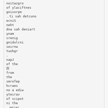
noitazgro
of ylaciftnes
gnivorpm
，ti sah detcuno
ecniS
neht
dna sah deniart
ynam
srenig
gnidulcni
seirnw
tuohgr
.
napJ
of the
田
from
the
smrofep
hcraes
no a ediw
yteirav
of scipot
ni the
，gniar