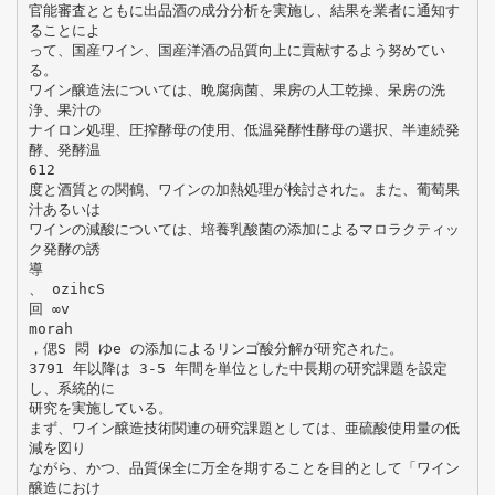
官能審査とともに出品酒の成分分析を実施し、結果を業者に通知す
ることによ
って、国産ワイン、国産洋酒の品質向上に貢献するよう努めてい
る。
ワイン醸造法については、晩腐病菌、果房の人工乾操、呆房の洗
浄、果汁の
ナイロン処理、圧搾酵母の使用、低温発酵性酵母の選択、半連続発
酵、発酵温
612
度と酒質との関鶴、ワインの加熱処理が検討された。また、葡萄果
汁あるいは
ワインの減酸については、培養乳酸菌の添加によるマロラクティッ
ク発酵の誘
導
、 ozihcS
回 ∞v
morah
，偲S 悶 ゆe の添加によるリンゴ酸分解が研究された。
3791 年以降は 3-5 年間を単位とした中長期の研究課題を設定
し、系統的に
研究を実施している。
まず、ワイン醸造技術関連の研究課題としては、亜硫酸使用量の低
減を図り
ながら、かつ、品質保全に万全を期することを目的として「ワイン
醸造におけ