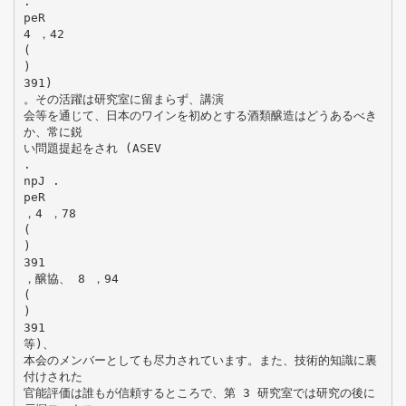
.
peR
4 ，42
(
)
391)
。その活躍は研究室に留まらず、講演
会等を通じて、日本のワインを初めとする酒類醸造はどうあるべき
か、常に鋭
い問題提起をされ (ASEV
.
npJ .
peR
，4 ，78
(
)
391
，醸協、 8 ，94
(
)
391
等)、
本会のメンバーとしても尽力されています。また、技術的知識に裏
付けされた
官能評価は誰もが信頼するところで、第 3 研究室では研究の後に