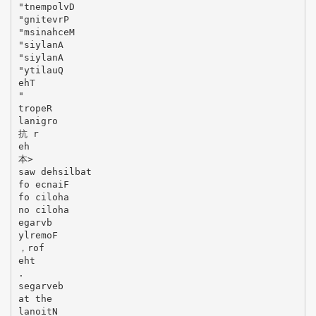
"tnempolvD
"gnitevrP
"msinahceM
"siylanA
"siylanA
"ytilauQ
ehT
"
tropeR
lanigro
抗 r
eh
本>
saw dehsilbat
fo ecnaiF
fo ciloha
no ciloha
egarvb
ylremoF
，rof
eht
.
segarveb
at the
lanoitN