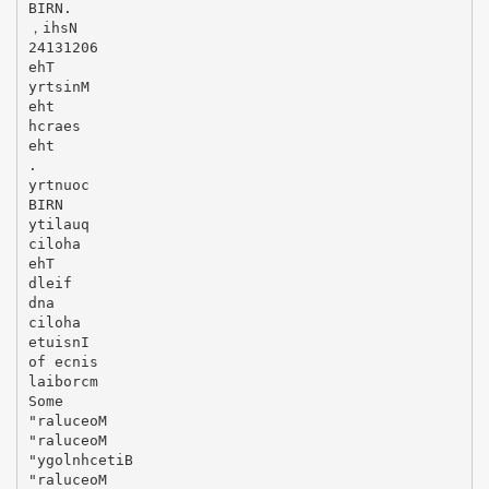
BIRN.
，ihsN
24131206
ehT
yrtsinM
eht
hcraes
eht
.
yrtnuoc
BIRN
ytilauq
ciloha
ehT
dleif
dna
ciloha
etuisnI
of ecnis
laiborcm
Some
"raluceoM
"raluceoM
"ygolnhcetiB
"raluceoM