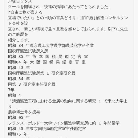
戸塚ヨッタス
クールを開講され、後進の指導にあたってとられました。
r自由に物が言える
立場でいたい」との日頃の言葉どうり、退官後は醸造コンサルタン
ト会社を設
立され、新しい環境で益々意欲を燃やしておられます。以下に先生
のご略歴を
紹介します。
昭和 34 年東京農工大学農学部農芸化学科卒業
国税庁醸造試験所入所
昭和 35 年 熊 本 国 税 局 鑑 定 官 室
昭和04 年 大 阪 国 税 局 鑑 定 官 室
昭和 43 年
国税庁醸造試験所第 1 研究室研究員
昭和 54 年
同第 3 研究室主任研究員
7年
昭和 4
「清酒醸造工程における金属の動向に関する研究 j で東北大学よ
り
農学博士号を授与
昭和 05 年
フランス・ボルド一大学ワイン醸造学研究所に約 1 年間留学
昭和 45 年東京国税局鑑定官室主任鑑定官
昭和75 年