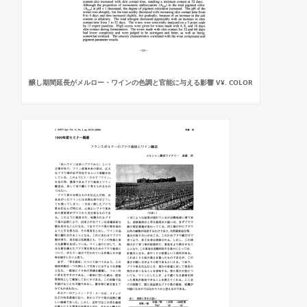
醸し期間延長がメルロー・ワインの色調と官能に与える影響 V¥. COLOR