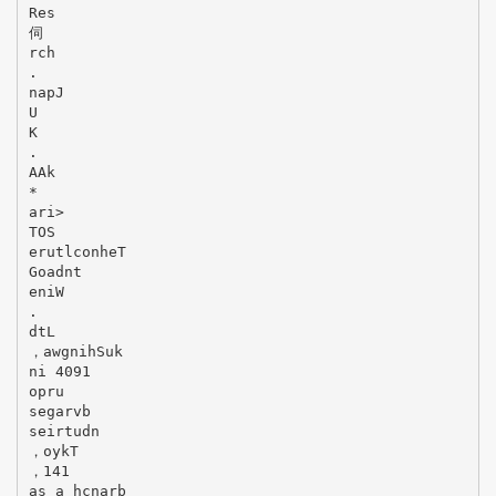
Res
伺
rch
.
napJ
U
K
.
AAk
*
ari>
TOS
erutlconheT
Goadnt
eniW
.
dtL
，awgnihSuk
ni 4091
opru
segarvb
seirtudn
，oykT
，141
as a hcnarb