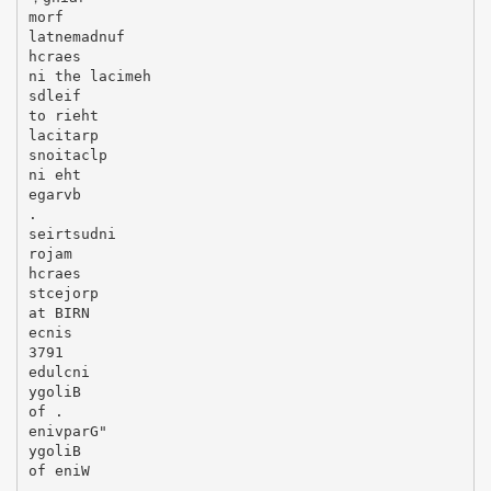
morf
latnemadnuf
hcraes
ni the lacimeh
sdleif
to rieht
lacitarp
snoitaclp
ni eht
egarvb
.
seirtsudni
rojam
hcraes
stcejorp
at BIRN
ecnis
3791
edulcni
ygoliB
of .
enivparG"
ygoliB
of eniW
.