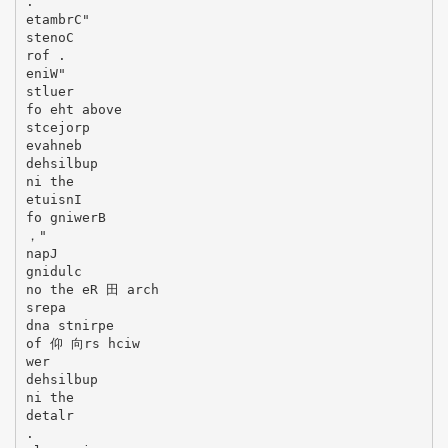
.
etambrC"
stenoC
rof .
eniW"
stluer
fo eht above
stcejorp
evahneb
dehsilbup
ni the
etuisnI
fo gniwerB
，"
napJ
gnidulc
no the eR 田 arch
srepa
dna stnirpe
of 仰 向rs hciw
wer
dehsilbup
ni the
detalr
.