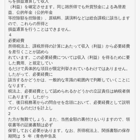
らを損益通算して収入
（利益）を確定させます。同じ雑所得でも外貨預金による為替差
益、公的年金（公的年金
等控除額を控除後）、原稿料、講演料などは総合課税に該当します
ので、これらの所得と
損益通算を行うことはできません。
４
必要経費
所得税法上、課税所得の計算にあたって収入（利益）から必要経費
を差引くことが認めら
れています。この必要経費については収入（利益）を得るために要
した費用、と規定してい
るだけで具体的な項目が限定列挙されているわけではありません。
したがって、必要経費に
該当するかどうかは、一般的な常識の範囲内で判断していくことに
なります。
税法上、必要経費として認められるかどうかの立証責任は納税者側
にあります。したがっ
て、後日税務署からの問合せを念頭において、必要経費として説明
のつくものだけを計上し
2
た方が無難でしょう。また、当然金額の裏付けもいりますので、領
収書等の証拠書類は必ず
保管しておく必要があります。なお、所得税法上、関係書類の保存
期間は 5 年（青色申告及