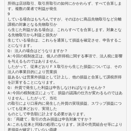
所得は店頭取引、取引所取引の如何にかかわらず、すべて合算しま
す。複数の業者で利益が発生
9
している場合はもちろんですが、そのほかに商品先物取引など分離
課税の対象となる先物取引か
ら生じた利益がある場合は、これらすべてを合算します。対象とな
る先物取引から利益と損失が
生じている場合は、これらを通算して損益を確定させ、申告するこ
とになります。
Q: 法人の場合はどうなりますか？
A:今回の税制改正は、個人の所得税に関する事項で、法人税に影響
を与えるものではありません。
したがって、従来どおりＦＸ取引から生じた損益については、その
法人の事業目的により営業損
益あるいは営業外損益として計上し、他の損益と合算して課税所得
を計算することになります。
Q: 外貨で発生した利益は申告しなければなりませんか？
A:今回の税制改正によって、損益の認識の仕方が変わるものではあ
りません。したがって、当社
の取引により口座内に発生した外貨の実現損益、スワップ損益につ
いても従来どおり、実現した
ものとして申告額に計上する必要があります。
Q:「両建て」取引の含み損益は申告対象ですか？
A:これも従来と同様の処理になります。決済や売買組合せ等により
差損益が確定していない両建