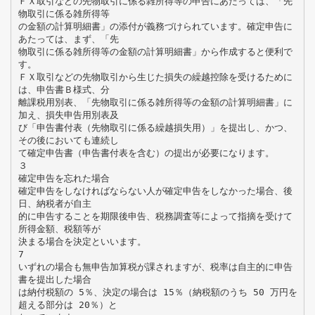
ＦＸ取引などの先物取引に係る雑所得等の申告にあたっては、「先
物取引に係る雑所得等
の金額の計算明細書」の添付が義務づけられています。確定申告に
あたっては、まず、「先
物取引に係る雑所得等の金額の計算明細書」から作成すると便利で
す。
ＦＸ取引などの先物取引から生じた損失の繰越控除を受けるために
は、申告書Ｂ様式、分
離課税用別表、「先物取引に係る雑所得等の金額の計算明細書」に
加え、損失申告用別表及
び「申告書付表（先物取引に係る繰越損失用）」を提出し、かつ、
その後においても連続し
て確定申告書（申告書付表を含む）の提出が必要になります。
３
確定申告を忘れた場合
確定申告をしなければならない人が確定申告をしなかった場合、後
日、納税者が自主
的に申告することを期限後申告、税務調査等によって指摘を受けて
所得金額、税額等が
決まる場合を決定といいます。
7
いずれの場合も無申告加算税が課されますが、税率は自主的に申告
書を提出した場合
は納付税額の 5％、決定の場合は 15％（納税額のうち 50 万円を
超える部分は 20％）と