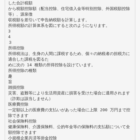
した合計税額
から税額控除額（配当控除、住宅借入金等特別控除、外国税額控除
等）、源泉徴
収税額を差引いて申告納税額を計算します。
所得税額の計算体系を図にすると次のようになります。
3
4
３
所得控除
所得税法は、生身の人間に課税するため、個々の納税者の担税力に
適合した課税を図るた
めに次の 14 種類の所得控除を設けています。
所得控除の種類
趣
旨
雑損控除
災害、盗難等により生活用資産に損害を受けた場合に適用されます
（詐欺は該当しません）
医療費控除
一定額以上の医療費の支払いがあった場合に上限 200 万円まで控
除できます
社会保険料控除
健康保険料、介護保険料、公的年金等の保険料の支払額について全
額控除できます
小規模企業共済等掛金控除