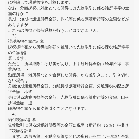
に控除して課税標準を計算します。
なお、分離課税の対象となる所得には先物取引に係る雑所得等の金
額のほかに
長期、短期の譲渡所得金額、株式等に係る譲渡所得等の金額などが
ありますが、
これらの所得と損益通算を行うことはできません。
（3）
課税所得金額の計算
課税標準額から所得控除額を差引いて先物取引に係る課税雑所得等
の金額を計
算します。
ただし、所得控除には順番があり、まず総所得金額（給与所得、事
業所得、不
動産所得、雑所得などを合算した所得）から差引きます。引き切れ
ない場合は、
分離短期譲渡所得金額、分離長期譲渡所得金額、分離課税の配当所
得金額、株式
等に係る譲渡所得等の金額、先物取引に係る雑所得等の金額、山林
所得金額、退
職所得金額から順次差引くことになります。
（4）
納付税額の計算
先物取引に係る課税雑所得等の金額に税率（所得税 15％）を掛け
て税額を計算
します。給与所得、不動産所得など他の所得から生じた税額と合算