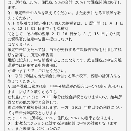
は、所得税 15％、住民税 5％の合計 20％）で課税関係は終了し
ます。
Q: 確定申告の方法を教えてください。また必要になる書類等を教
えてください。
A:ＦＸ取引で利益が生じた個人の納税者は、1 暦年間（1 月 1 日
から 12 月 31 日まで）を課税期
間として、その年の翌年 2 月 16 日から 3 月 15 日までの間
に税務署に確定申告書を提出しなけれ
ばなりません。
確定申告にあたっては、当社が発行する年次報告書等を利用して税
額を計算し、所定の申告書
用紙に記入し、申告納税することになります。総合課税と申告分離
課税では使用する申告書用紙
が違いますので、ご注意ください。
Q: 取引で利益を出た場合に申告する際の税率、税額の計算方法を
教えてください。
A:総合課税は累進税率、申告分離課税の場合は一定税率が適用され
ます。店頭ＦＸ取引から生じ
た利益については、2011 年分は総合課税となりますので、給与所
得などの他の所得と合算して、
累進税率で税額を計算します。一方、2012 年度以後の利益につい
ては申告分離課税となります
ので、20％（所得税 15％、住民税 5％）の定率となります。
Q: 未決済ポジションに対する評価損益は申告の対象となります
か。また未決済ポジションのス