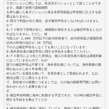
てポジションに関しては、未決済ポジションとして扱うことができ
ます。両建て状態で課税期間
を持ち越した各ポジションに係る未実現損益は申告額に計上する必
要はありません。
Q:取引で利益が出た場合、必ず確定申告をしなければいけません
か？
A:ＦＸ取引で所得が生じ、納税額が発生する人は確定申告をしなけ
ればなりません。ただし、給
与収入が 2,000 万円以下の給与所得者で、給与所得及び退職所得
以外の所得の合計が 20 万円以
下の人は確定申告をしなくても良いことになっています。
Q:海外居住者の確定申告に関する手続きを教えてください。
A:ＦＸ取引により生じた所得は、個人の非居住者の場合は課税対象
になっていませんので、わが
国での確定申告は不要です。海外居住者については、海外勤務の期
間があらかじめ１年未満と定
められている場合を除いて、非居住者として取扱われます。なお、
税法は国ごとに異なりますの
で、居住地での税務につきましては、その地の税務専門家にお問い
合わせいただく必要がありま
す。
Q:確定申告時期に海外に転勤する予定ですが、その時の確定申告に
関する手続きを教えてくださ
い。
A:確定申告時に海外に居住していても、国内に居住していた期間に