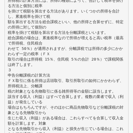
所得税の計算方法には、所得の種類によって、合計して税率を掛け
る方法と個別に税率
を掛けて税額を算出する方法があります。いくつかの所得を合計
し、累進税率を掛けて税
額を算出する方法を総合課税といい、他の所得と合算せずに、特定
の所得に対して個別の
税率を掛けて税額を算出する方法を分離課税といいます。
総合課税の場合は、累進税率なので所得が増えると高い税率（最高
で所得税、住民税合
わせて 50％）が適用されますが、分離課税では所得の多少にかか
わらず一定の税率（ＦＸ
取引の場合は所得税 15％、住民税 5％の合計 20％）で課税関係
は終了します。
３
申告分離課税の計算方法
ＦＸ取引に係る所得は店頭取引、取引所取引の如何にかかわらず、
所得税法上、分離課
税の対象となる先物取引に係る雑所得等の金額に該当します。
該当する収入（利益）はすべて合算します。複数の業者で収入（利
益）が発生している
場合はもちろんですが、そのほかに商品先物取引など分離課税の対
象となる先物取引から
生じた収入（利益）がある場合は、これらすべてを合算して収入金
額を計算します。対象
となる先物取引から収入（利益）と損失が生じている場合は、これ