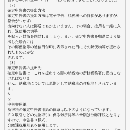
（2）
確定申告書の提出方法
確定申告書の提出方法は電子申告、税務署への持参がありますが、
都合がつかずに
出向けない人は郵送でもかまいません。その場合、控用も一緒に入
れ、返信用の切手
を貼った封筒を同封しましょう。また、確定申告書を郵送により提
出した場合には、
その郵便物等の通信日付印に表示された日にその郵便物等が提出さ
れたものとみな
されます。
（3）
確定申告書の提出先
確定申告書は、これを提出する際の納税地の所轄税務署に提出しな
ければなりま
せん。納税地については原則として納税者の住所地とされていま
す。
6
２
申告書用紙
所得税の確定申告書用紙の体系は以下のようになっています。
ＦＸ取引などの先物取引に係る雑所得等の金額は分離課税となりま
すので、申告書Ｂ様式、
分離課税用別表を使用します。