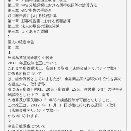
第二章 申告分離課税における所得税額等の計算方法
第三章 確定申告の手続き
取引報告書における税務計算
第一章 顧客報告書における税額計算
第二章 法人の場合の課税関係
第三章 よくあるご質問
1
個人の確定申告
第一章
１
外国為替証拠金取引の税金
2011 年度税制改正について
これまで所得税法上、店頭ＦＸ取引（店頭金融デリバティブ取引）
に係る所得について
は、総合課税としていましたが、金融商品間の課税の中立性を高め
る観点から、取引所取
引に係る所得と同様、20％（所得税 15％、住民税 5％）の申告分
離課税とした上で、両者
の通算及び損失額の 3 年間の繰越控除が可能となりました。
この改正は、2012 年 1 月 1 日以後に行われる店頭ＦＸ取引
（店頭金融デリバティブ取引）
から適用されます。
２
申告分離課税について