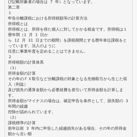
び記帳対象者の場合は 7 年）となっています。
第二章
１
申告分離課税における所得税額等の計算方法
所得税とは
所得税とは、所得を得た個人に対してかかる税金です。所得税は１
暦年間（1 月 1 日か
ら 12 月 31 日までの期間）を課税期間とする暦年単位課税をと
っています。法人のように
任意に事業年度を定めることはできません。
２
所得税額の計算体系
（1）
所得金額の計算
その年のＦＸ取引など分離課税の対象となる先物取引から生じた収
入（利益）
及び損失の通算金額から必要経費を差引いて所得金額を計算しま
す。
所得金額がマイナスの場合は、確定申告を条件として、損失額の 3
年間の繰越
控除が認められています。
（2）
課税標準の計算
前年以前 3 年内に申告した繰越損失がある場合、その年の所得金
額から古い順