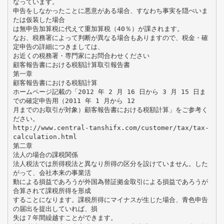
なっています。
申告をしなかったことに悪意がある場合、すなわち事実を隠ぺいま
たは仮装した場合
は無申告加算税に代えて重加算税（40％）が課されます。
なお、税務署によって判断が異なる場合もありますので、税金・確
定申告の詳細につきましては、
お近くの税務署・専門家にお問合わせください
顧客報告書における税額計算取引報告書
第一章
顧客報告書における税額計算
ホームページ記載の「2012 年 2 月 16 日から 3 月 15 日ま
での確定申告用（2011 年 1 月から 12
月までのお取引が対象）顧客報告書における税額計算」をご参考く
ださい。
http://www.central-tanshifx.com/customer/tax/tax-
calculation.html
第二章
法人の場合の課税関係
法人税法では所得税法と異なり所得の区分を設けていません。した
がって、会社本来の事業活
動による損益であろうが外国為替証拠金取引による損益であろうが
合算されて課税所得を形成
することになります。課税所得にマイナスが生じた場合、青色申告
の届出を提出していれば、損
失は７年間繰越すことができます。