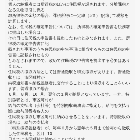
個人の納税者には所得税のほかに住民税が課されます。分離課税と
なる先物取引に係る
雑所得等の金額の場合、課税所得に一定率（5％）を掛けて税額を
計算します。
なお、住民税の確定申告については、所得税の確定申告書を税務署
に提出した場合は、
その日に住民税の申告書も提出したものとみなされます。また、所
得税の確定申告書に記
載された事項のうち住民税の申告事項に相当するものは住民税の申
告書に記載されたもの
とみなされますので、改めて住民税の申告書を提出する必要はあり
ません。
住民税の徴収方法としては普通徴収と特別徴収があります。普通徴
収とは、市区町村が
納税通知書を納税義務者に交付することにより徴収することをいい
ます。普通徴収の場合、
６月、８月、10 月、翌年の１月が納期となっています。一方、特
別徴収とは、市区町村が
給与の支払者（会社等）を特別徴収義務者に指定し、給与を支払う
際に給与所得者各人の
住民税を徴収し市区町村に納めさせることをいいます。特別徴収の
場合は、給与の支払者
（特別徴収義務者）が、毎年６月から翌年の５月まで給与から徴収
した住民税を、翌月 10
日までに市区町村に納めることになります。