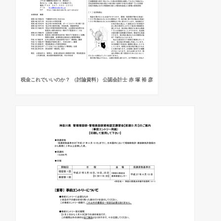
税金これでいいのか？ （討論資料） 公認会計士 赤 塚 裕 彦