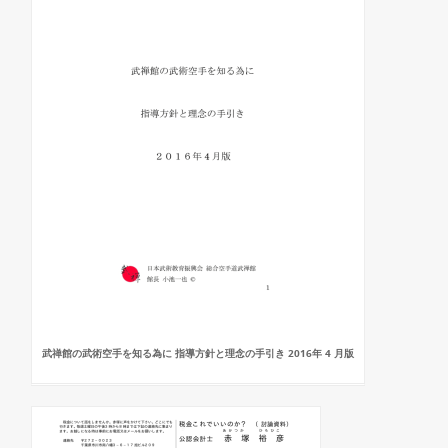
武禅館の武術空手を知る為に 指導方針と理念の手引き 2016年 4 月版