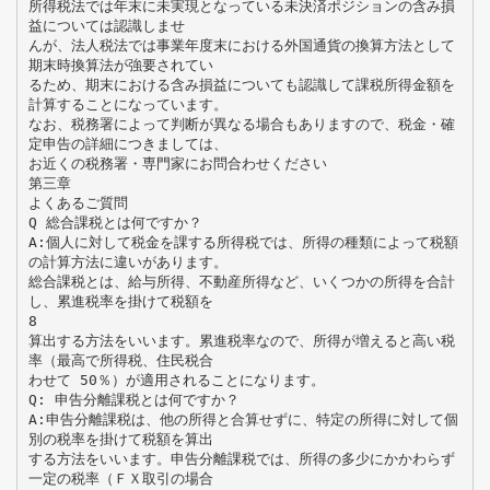
所得税法では年末に未実現となっている未決済ポジションの含み損
益については認識しませ
んが、法人税法では事業年度末における外国通貨の換算方法として
期末時換算法が強要されてい
るため、期末における含み損益についても認識して課税所得金額を
計算することになっています。
なお、税務署によって判断が異なる場合もありますので、税金・確
定申告の詳細につきましては、
お近くの税務署・専門家にお問合わせください
第三章
よくあるご質問
Q 総合課税とは何ですか？
A:個人に対して税金を課する所得税では、所得の種類によって税額
の計算方法に違いがあります。
総合課税とは、給与所得、不動産所得など、いくつかの所得を合計
し、累進税率を掛けて税額を
8
算出する方法をいいます。累進税率なので、所得が増えると高い税
率（最高で所得税、住民税合
わせて 50％）が適用されることになります。
Q: 申告分離課税とは何ですか？
A:申告分離課税は、他の所得と合算せずに、特定の所得に対して個
別の税率を掛けて税額を算出
する方法をいいます。申告分離課税では、所得の多少にかかわらず
一定の税率（ＦＸ取引の場合