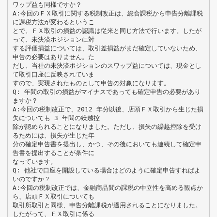
ワップ益も同様ですか？
A:今回のＦＸ取引に関する税制改正は、総合課税から申告分離課税
に課税方法が変わるというこ
とで、ＦＸ取引の損益の認識は従来と同じ方法で行います。したが
って、未決済ポジションに対
する評価損益については、取引差損益がまだ確定していないため、
申告の必要はありません。た
だし、当社の未決済ポジションのスワップ益については、現金とし
て取引口座に反映されていま
すので、実現されたものとして申告の対象になります。
Q: 年間の取引の損益がマイナスであっても確定申告の必要があり
ますか？
A:今回の税制改正で、2012 年分以後、店頭ＦＸ取引から生じた損
失についても 3 年間の繰越控
除が認められることになりました。ただし、損失の繰越控除を受け
るためには、損失が生じた年
分の確定申告書を提出し、かつ、その後においても連続して確定申
告書を提出することが条件に
なっています。
Q: 他社で口座を開設している場合はどのように確定申告すればよ
いのですか？
A:今回の税制改正では、金融商品間の課税の中立性を高める観点か
ら、店頭ＦＸ取引についても
取引所取引と同様、申告分離課税が適用されることになりました。
したがって、ＦＸ取引に係る