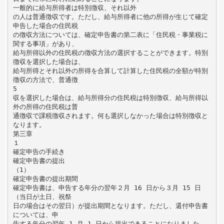
一般的に給与所得者は特別徴収、それ以外
の人は普通徴収です。ただし、給与所得者に他の所得が生じて確定
申告した場合の住民税
の徴収方法については、確定申告書の第二表に「住民税・事業税に
関する事項」があり、
給与所得以外の住民税の徴収方法の選択することができます。特別
徴収を選択した場合は、
給与所得とそれ以外の所得を合算して計算した住民税の全額が特別
徴収の方法で、普通徴
5
収を選択した場合は、給与所得分の住民税は特別徴収、給与所得以
外の所得の住民税は普
通徴収で課税徴収されます。何も選択しなかった場合は特別徴収と
なります。
第三章
１
確定申告の手続き
確定申告書の提出
（1）
確定申告書の提出期間
確定申告書は、申告する年分の翌年２月 16 日から３月 15 日
（当日が土日、祝祭
日の場合はその翌日）が提出期間となります。ただし、還付申告書
については、申
告する年分の翌年 1 月 1 日から提出できることになりました。