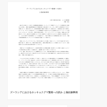
ズーラシアにおけるホッキョクグマ繁殖への試み と偽妊娠事例