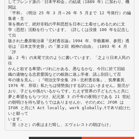
してフレンド派の「日本平和会」の結成（1889 年）に加わり、機
関誌
「平和」（明治 25 年 3 月～26 年 5 月まで 12 号発行）の編
集者・主
筆を務めて、絶対非戦の平和思想を日本に土着せしめるために文
学（思想）活動を行っています。（詳しくは没後 100 年を記念し
て出
版された桑原敬治著『北村透谷論』1994 年、学藝書林、参照）透
谷は「日本文学史骨」の「第２回 精神の自由」（1893 年 4 月
「評
論」2 号）の末尾で次のように書いています。「之より日本人民の
往
かんと欲する希望いづれにかある、愚なるかな、今日に於て旧組
織の遺物なる忠君愛国などの岐路に迷ふ学者、請ふ刮目して百
年の後を見ん」（『明治文学全集 29－北村透谷集』、筑摩書房、
1976 年、所収）私たちは情勢負けする訳にはいきません。胎児が
おり、子どもや孫がいるからです。たえず世界の子どもたちと共に
夢と希望をもちつづけ、紀元第 3 の千年の夜明けである 21 世紀
の朝明けを待ち望もうではありませんか。そのために JFOR は
IFOR と共にﾓ Act locally, work globally.ﾓであり続けた
いと願って
います。