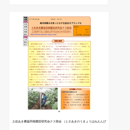
土佐あき農協羽根園芸研究会ナス部会 （とさあきのうきょうはねえんげ