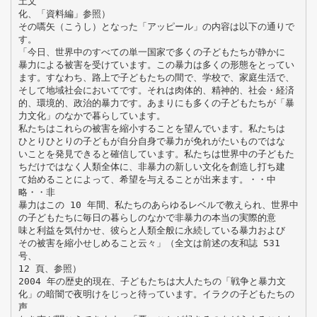
土文
化、「資料編」参照）
その嚆矢（こうし）となった「アッピール」の内容は以下の通りで
す。
「今日、世界中のすべての単一国家で多くの子どもたちが静かに
暴力による被害を受けています。この暴力は多くの形態をとってい
ます。すなわち、路上で子どもたちの間で、学校で、家庭生活で、
そして地域社会においてです。それは肉体的、精神的、社会・経済
的、環境的、政治的暴力です。あまりにも多くの子どもたちが「暴
力文化」のなかで暮らしています。
私たちはこれらの被害を縮小することを望んでいます。私たちは
ひとりひとりの子どもが自分自身で暴力が免れがたいものではな
いことを発見できると確信しています。私たちは世界中の子どもた
ちだけではなく人類全体に、非暴力の新しい文化を創造し打ち建
て始めることによって、希望を与えることが出来ます。・・中
略・・非
暴力はこの 10 年間、私たちのあらゆるレベルで教えられ、世界中
の子どもたちに毎日の暮らしのなかで非暴力の本当の実際的意
味と利益を気付かせ、彼らと人類全般に永続している暴力および
その被害を縮小せしめること云々」（全文は前述の友和誌 531
号、
12 頁、参照）
2004 年の歴史的現在、子どもたちは大人たちの「戦争と暴力文
化」の暗闇で夜明けをじっと待っています。イラクの子どもたちの
声