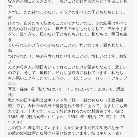
なき声が聞こえてきます。「悪いことが起きるのをどうすることも
で
きずに、ただ待つしかない、イラクのすべての子どもたちとして。
何
ひとつ、自分たちで決めることができないのに、その結果はすべて
背負わなければならない、世界中の子どもたちとして。声が小さす
ぎて、遠すぎて、届かない子どもたちとして。私たちは、明日も生
き
ていられるかどうかわからないことが、怖いのです。殺されたり、
傷
つけられたり、将来を奪われたりすることが、悔しいのです。お父
さ
んとお母さんが明日もいてくれることだけが望みだなんて、悲しい
のです。そして、最後に。私たちは途方に暮れています。私たち、
何か悪いことをしたでしょうか。」（文：シャーロット・アルデブ
ロン、
写真：森住 卓『私たちはいま、イラクにいます』2003.6、講談
社）
私たちの日本友和会はキリスト教非戦・非殺のＮＧＯ（非政府組
織）です。今日の国内外の情勢悪化の最中にあって、あまりにも無
力であり、非力です。そこで想起されるのが北村透谷です。彼は
1868 年（明治元年）に生まれ、1894 年（明治 27 年）に 25
年と４ヶ
月の短い生涯を閉じています。明治に始まる近代文学史のなかで
の彼の位相は新たな脚光を浴び始めています。彼はキリスト者と