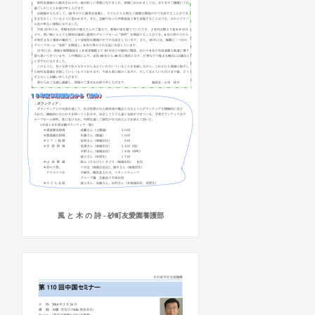
風 と 木 の 詩 - 砂町友愛園養護部