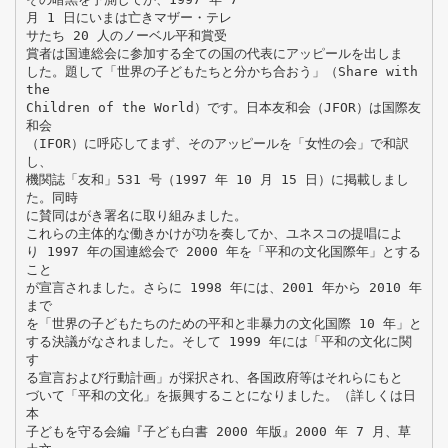
月 1 日にいまは亡きマザー・テレ
サたち 20 人のノーベル平和賞受
賞者は国連総会に参加する全ての国の代表にアッピールを出しま
した。題して「世界の子どもたちと分かち合おう」（Share with
the
Children of the World）です。日本友和会（JFOR）は国際友
和会
（IFOR）に呼応してまず、そのアッピールを「女性の会」で和訳
し、
機関誌「友和」531 号（1997 年 10 月 15 日）に掲載しまし
た。同時
に賛同はがき署名に取り組みました。
これらの主体的な働きかけが功を奏してか、ユネスコの提唱によ
り 1997 年の国連総会で 2000 年を「平和の文化国際年」とする
こと
が宣言されました。さらに 1998 年には、2001 年から 2010 年
まで
を「世界の子どもたちのための平和と非暴力の文化国際 10 年」と
する決議がなされました。そして 1999 年には「平和の文化に関
す
る宣言および行動計画」が採択され、各国政府等はそれらにもと
づいて「平和の文化」を振興することになりました。（詳しくは日
本
子どもを守る会編『子ども白書 2000 年版』2000 年 7 月、草