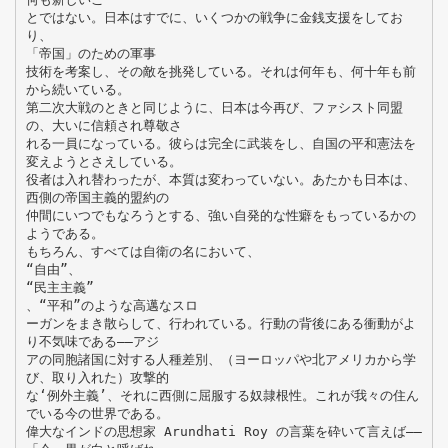
とではない。日本はすでに、いくつかの戦争に金銭支援をしてお
り、
「帝国」のための軍事
技術を考案し、その敵を挑発している。それは何年も、何十年も前
から続いている。
第二次大戦のときと同じように、日本は今再び、ファシスト同盟
の、大いに信頼され尊敬さ
れる一員になっている。彼らは完全に武装をし、自国の平和憲法を
変えようとさえしている。
役者は入れ替わったが、本質は変わっていない。あたかも日本は、
西側の帝国主義的盟約の
仲間にいつでもなろうとする、強い自発的な性癖をもっているかの
ようである。
もちろん、すべては自衛の名において、
“自由”、
“民主主義”
、“平和”のような高邁なスロ
ーガンをまき散らして、行われている。行動の背後にある衝動がよ
り不気味である――アジ
アの同胞諸国に対する人種差別、（ヨーロッパや北アメリカから学
び、取り入れた）攻撃的
な‘例外主義’、それに西側に屈服する奴隷根性。これが我々の住ん
でいる今の世界である。
偉大なインドの思想家 Arundhati Roy の言葉を砕いて言えば――