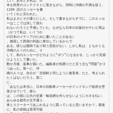
しい。あるとき私は、日
本を世界のコンテクストに置きながら、同時に沖縄の不満を扱う、
1200 語のエッセーを書
いてくれと言われた。
私はまさにその通りにした。そして書きながらすでに、このエッセ
ーはここでは決して使わ
れないだろうと予感していた。なぜなら日本の出版社やテレビ局は
（かつて私は、いくつか
の日本のメディアのために書いたことがある）
、徹底して西側の利益に奉仕しているからで
ある。彼らは臆病であり戦う意欲がない。しかし私は、ともかくも
沖縄の人々のために、そ
して、私のエッセーがどのように“ボツ”になるかを、しっかり見届
けようとして書いた。
数か月後、返事が届いた。編集者が気懸りだと言う主な“問題”が３
つあった。第一に、沖
縄の人々は、自分が「北朝鮮と同じように被害者」だと、考えられ
たくはないだろう。第二
に、
「あなたは本当に、日本の自動車メーカーがインドネシア政府を堕
落させていて、彼ら
は、この国に公共の交通・輸送網を作らせないようにカネを払い、
あらゆる都市が文字通り、
車とスクーターであふれるように図っていると思いますか？」最後
に、私の原稿は受理可能