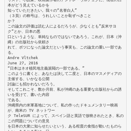
本がどう見えているかを
知っていただきたい。我々の“名誉白人”
（３頁）の称号は、うれしいことか恥ずべきこと
か？
この論文の評価は読む人によるだろうが、少なくとも“反米サヨ
ク”とか、日本の悪
口というような、単純なものではないであろう。これが、日本（沖
縄）の出版社から依頼さ
れて、ボツになった論文だという事実も、この論文の重い一部であ
る。
Andre Vltchek
June 27, 2016
“日本はネオ植民地主義派閥の一部である。”
このように書くと、あなたは決して二度と、日本のマスメディアの
主催する、いかなる公開
討論にも招かれないだろう。
そしてこれこそ、数か月前、私が沖縄のある重要な出版社からの誘
いを受けて、書いた内容
である。
沖縄県内の米軍基地について、私の作ったドキュメンタリー映画
が、南米の TV ネットワー
ク TeleSUR によって、スペイン語と英語で放映されたとき、私の
この問題についての意見
を日本の大衆に知らせたいという、ある程度の食指が動いたものら