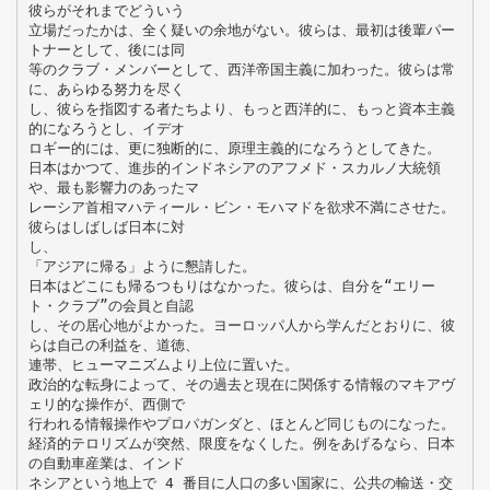
彼らがそれまでどういう
立場だったかは、全く疑いの余地がない。彼らは、最初は後輩パー
トナーとして、後には同
等のクラブ・メンバーとして、西洋帝国主義に加わった。彼らは常
に、あらゆる努力を尽く
し、彼らを指図する者たちより、もっと西洋的に、もっと資本主義
的になろうとし、イデオ
ロギー的には、更に独断的に、原理主義的になろうとしてきた。
日本はかつて、進歩的インドネシアのアフメド・スカルノ大統領
や、最も影響力のあったマ
レーシア首相マハティール・ビン・モハマドを欲求不満にさせた。
彼らはしばしば日本に対
し、
「アジアに帰る」ように懇請した。
日本はどこにも帰るつもりはなかった。彼らは、自分を“エリー
ト・クラブ”の会員と自認
し、その居心地がよかった。ヨーロッパ人から学んだとおりに、彼
らは自己の利益を、道徳、
連帯、ヒューマニズムより上位に置いた。
政治的な転身によって、その過去と現在に関係する情報のマキアヴ
ェリ的な操作が、西側で
行われる情報操作やプロパガンダと、ほとんど同じものになった。
経済的テロリズムが突然、限度をなくした。例をあげるなら、日本
の自動車産業は、インド
ネシアという地上で 4 番目に人口の多い国家に、公共の輸送・交