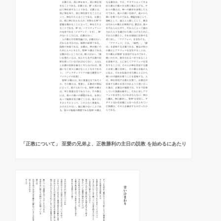
「正教について」 至愛の兄弟よ、正教勝利の主日の説教 を始めるにあたり