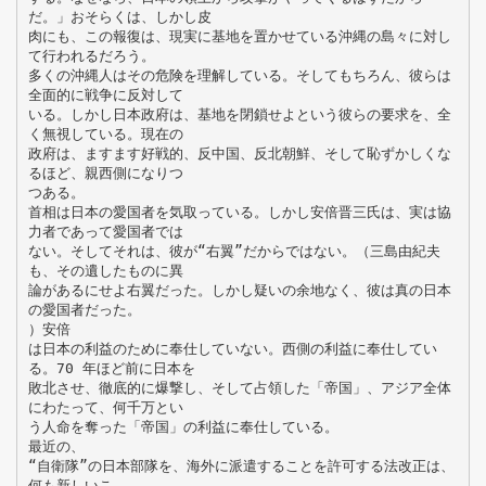
だ。」おそらくは、しかし皮
肉にも、この報復は、現実に基地を置かせている沖縄の島々に対し
て行われるだろう。
多くの沖縄人はその危険を理解している。そしてもちろん、彼らは
全面的に戦争に反対して
いる。しかし日本政府は、基地を閉鎖せよという彼らの要求を、全
く無視している。現在の
政府は、ますます好戦的、反中国、反北朝鮮、そして恥ずかしくな
るほど、親西側になりつ
つある。
首相は日本の愛国者を気取っている。しかし安倍晋三氏は、実は協
力者であって愛国者では
ない。そしてそれは、彼が“右翼”だからではない。（三島由紀夫
も、その遺したものに異
論があるにせよ右翼だった。しかし疑いの余地なく、彼は真の日本
の愛国者だった。
）安倍
は日本の利益のために奉仕していない。西側の利益に奉仕してい
る。70 年ほど前に日本を
敗北させ、徹底的に爆撃し、そして占領した「帝国」、アジア全体
にわたって、何千万とい
う人命を奪った「帝国」の利益に奉仕している。
最近の、
“自衛隊”の日本部隊を、海外に派遣することを許可する法改正は、
何も新しいこ