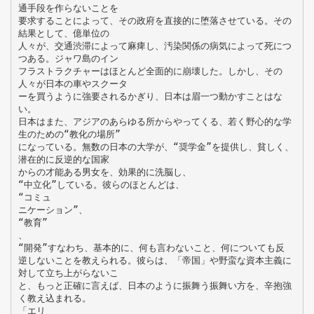
通手段を作らないことを
要求することによって、その政府を直接的に堕落させている。その
結果として、億単位の
人々が、交通渋滞によって麻痺し、汚染関係の病気によって死につ
つある。ジャワ島のイン
フラストラクチャーはほとんど全面的に崩壊した。しかし、その
人々が日本の車やスクータ
ーを買うように強要されるかぎり、日本は眉一つ動かすことはな
い。
日本はまた、アジアのあらゆる所からやってくる、若く野心的な学
生のための“教化の場所”
になっている。無数の日本の大学が、“奨学金”を提供し、貧しく、
潜在的に反逆的な国家
からの才能ある男女を、効果的に洗脳し、
“中立化”している。彼らのほとんどは、
“コミュ
ニケーション”、
“教育”
、
“開発”すなわち、基本的に、何も言わないこと、何についても反
逆しないことを教えられる。彼らは、「帝国」や野蛮な資本主義に
対して立ち上がらないこ
と、もっと正確に言えば、日本のように振舞う振舞い方を、辛抱強
く教え込まれる。
「エリ