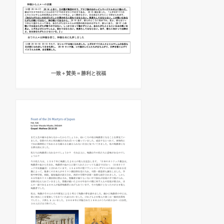
一致＋賛美＝勝利と祝福