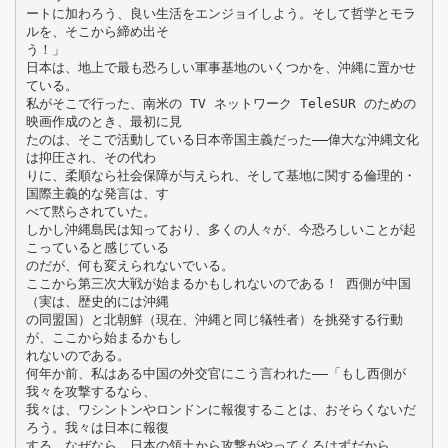
ートに加わろう、良い生活をエンジョイしよう。そして哲学とモラ
ルを、そこから締め出そ
う！」
日本は、地上で最も恐ろしい軍事基地のいくつかを、沖縄に置かせ
ている。
私がそこで行った、南米の TV ネットワーク TeleSUR のための
映画作成のとき、最初に見
たのは、そこで活動している日本帝国主義だった――偉大な沖縄文化
は抑圧され、その代わ
りに、柔順なら社会保障が与えられ、そして基地に関する倫理的・
国際主義的な発言は、す
べて黙らされていた。
しかし沖縄島民は知っており、多くの人々が、今恐ろしいことが起
こっていると感じている
のだが、何も変えられないでいる。
ここから第三次大戦が始まるかもしれないのである！ 西側が中国
（実は、歴史的には沖縄
の同盟国）と北朝鮮（現在、沖縄と同じ犠牲者）を挑発する行動
が、ここから始まるかもし
れないのである。
何年か前、私はある中国の外交官にこう言われた――「もし西側が
我々を攻撃するなら、
我々は、ワシントンやロンドンに報復することは、おそらくないだ
ろう。我々は日本に報復
する。なぜなら、日本の領土から攻撃がやってくるはずだから