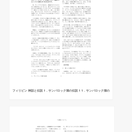
フィリピン 神話と伝説 1．サンパロック湖の伝説 1 1．サンパロック湖の