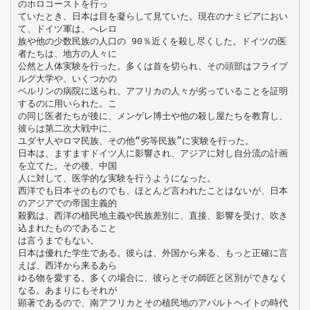
のホロコーストを行っ
ていたとき、日本は目を凝らして見ていた。現在のナミビアにおい
て、ドイツ軍は、へレロ
族や他の少数民族の人口の 90％近くを殺し尽くした。ドイツの医
者たちは、地方の人々に
公然と人体実験を行った。多くは首を切られ、その頭部はフライブ
ルグ大学や、いくつかの
ベルリンの病院に送られ、アフリカの人々が劣っていることを証明
するのに用いられた。こ
の同じ医者たちが後に、メンゲレ博士や他の殺し屋たちを教育し、
彼らは第二次大戦中に、
ユダヤ人やロマ民族、その他“劣等民族”に実験を行った。
日本は、ますますドイツ人に影響され、アジアに対し自分流の計画
を立てた。その後、中国
人に対して、医学的な実験を行うようになった。
西洋でも日本そのものでも、ほとんど言われたことはないが、日本
のアジアでの帝国主義的
殺戮は、西洋の植民地主義や民族差別に、直接、影響を受け、吹き
込まれたものであること
は言うまでもない。
日本は優れた学生である。彼らは、外国から来る、もっと正確に言
えば、西洋から来るあら
ゆる物を愛する。多くの場合に、彼らとその師匠と区別ができなく
なる。あまりにもそれが
顕著であるので、南アフリカとその植民地のアパルトヘイトの時代