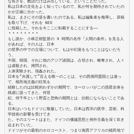
な長さを、数語だけはみ出している、ということだった。
私は日本の文化をよく知っているので、私が何を期待されていたの
かが正確に分かった。
私は、まさにその逆を書いたのである。私は編集者を侮辱し、原稿
を取り下げ、それを NEO
に投稿した。それを今ここに転載することにする――
＊＊＊＊＊＊＊＊
もし誰か、小林正樹監督の 9 時間の名作『人間の条件』を見る人
があれば、その人は、日本
の世界の中での立場について、もはや幻覚をもつことはないだろ
う。
中国、韓国、それに他のアジア諸国は、占領され、略奪され、人々
は虐殺され、拷問され、
人体実験され、強姦された。
日本を“弁護して”言える唯一のことは、その西側同盟国とは違っ
て、植民地主義の狂気を
経験したのは比較的わずかの期間で、ヨーロッパがこの惑星全体を
残虐に扱ってきた、何世
紀、何千年という野蛮と恐怖の期間とは、比較にならないことであ
る。
日本はいつもドイツに敬服していた。日本は西洋の医学、芸術、科
学技術の影響を受けてき
た。そのエリートはまた、ドイツの優越思想と例外主義を深く吹き
込まれていた。
ドイツがその最初のホロコースト、つまり南西アフリカの植民地で