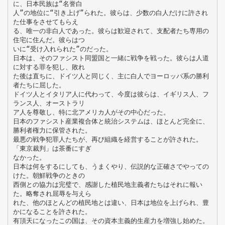
に、日本民族は“名誉白
人”の地位に“引き上げ”られた。彼らは、少数の白人だけに許され
た仕事をさせてもらえ
る、唯一の非白人であった。彼らは歓迎されて、支配者たち専用の
住宅に住んだ。彼らはつ
いに“受け入れられた”のだった。
日本は、そのファシスト同盟国と一緒に戦争を戦った。彼らは人道
に対する罪を犯し、敗れ
た後は直ちに、ドイツ人と同じく、主に白人でヨーロッパ系の勝利
者たちに屈した。
ドイツ人とイタリア人に代わって、今度は彼らは、イギリス人、フ
ランス人、オーストラリ
ア人を尊敬し、特に北アメリカ人がその中心だった。
日本のファシスト産業複合体と統治システムは、ほとんど完全に、
勝利者権力に保管された。
最悪の戦争犯罪人たちが、再び組織を経営することが許された。
「東京裁判」は茶番にすぎ
なかった。
日本は何をするにしても、うまくやり、伝説的な正確さでやっての
けた。朝鮮戦争のときの
西側との協力は完璧で、感謝した植民地主義者たちはそれに報い
た。略奪され屈辱を与えら
れた、他のほとんどの植民地とは違い、日本は地位を上げられ、豊
かになることを許された。
有頂天になったこの国は、その資本主義的生産力を増強し始めた。