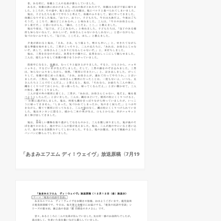
「あまみエフエム ディ！ウェイヴ」放送原稿〈7月19