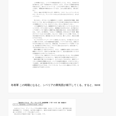
冬将軍 この時期になると、シベリアの寒気団が南下してくる。すると、NHK