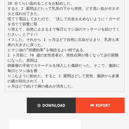
20 分くらい温めることをお勧めした。
すると 2 週間ほどたって乳房の下から突然、どす黒い血がポタポ
タと流れ出てきた。
慌てて電話してきたので、「決して出血を止めないように！ガーゼ
を当てて頻繁に取
り替えて、自然に止まるまで毎日ヒマシ油のマッサージを続けてく
ださい」とアドバ
イスした。それから 1 ヶ月ほどで自然に出血が止まり、乳房も本
来の大きさに戻った。
ヒマシ油の“排膿効果”を物語るよい例である。
2 ヶ月前に 78 歳の女性患者が、突然右脚が痛くなって歩行困難
になった。原因は、
静脈瘤の手術でカテーテルを挿入した傷跡だった。そこで、傷跡に
毎日ヒマシ油を擦
りこむように勧めた。すると 2 週間ほどして突然、傷跡から多量
の膿が排出されて、1
DOWNLOAD
REPORT