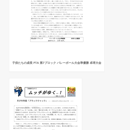
子供たちの成長 PTA 第7ブロック バレーボール大会準優勝 卓球大会