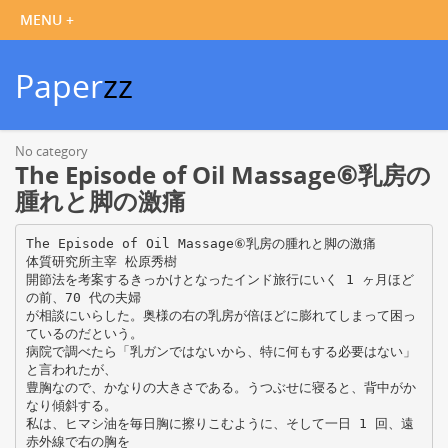
Paper
zz
No category
The Episode of Oil Massage⑥乳房の
腫れと脚の激痛
The Episode of Oil Massage⑥乳房の腫れと脚の激痛
体質研究所主宰 松原秀樹
開節法を考案するきっかけとなったインド旅行にいく 1 ヶ月ほど
の前、70 代の夫婦
が相談にいらした。奥様の右の乳房が倍ほどに膨れてしまって困っ
ているのだという。
病院で調べたら「乳ガンではないから、特に何もする必要はない」
と言われたが、
豊胸なので、かなりの大きさである。うつぶせに寝ると、背中がか
なり傾斜する。
私は、ヒマシ油を毎日胸に擦りこむように、そして一日 1 回、遠
赤外線で右の胸を