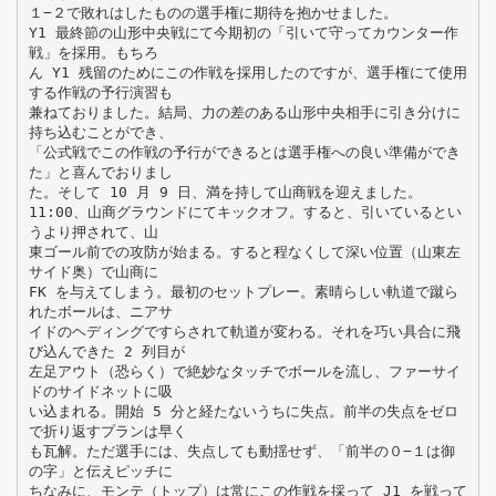
１−２で敗れはしたものの選手権に期待を抱かせました。
Y1 最終節の山形中央戦にて今期初の「引いて守ってカウンター作
戦」を採用。もちろ
ん Y1 残留のためにこの作戦を採用したのですが、選手権にて使用
する作戦の予行演習も
兼ねておりました。結局、力の差のある山形中央相手に引き分けに
持ち込むことができ、
「公式戦でこの作戦の予行ができるとは選手権への良い準備ができ
た」と喜んでおりまし
た。そして 10 月 9 日、満を持して山商戦を迎えました。
11:00、山商グラウンドにてキックオフ。すると、引いているとい
うより押されて、山
東ゴール前での攻防が始まる。すると程なくして深い位置（山東左
サイド奥）で山商に
FK を与えてしまう。最初のセットプレー。素晴らしい軌道で蹴ら
れたボールは、ニアサ
イドのヘディングですらされて軌道が変わる。それを巧い具合に飛
び込んできた 2 列目が
左足アウト（恐らく）で絶妙なタッチでボールを流し、ファーサイ
ドのサイドネットに吸
い込まれる。開始 5 分と経たないうちに失点。前半の失点をゼロ
で折り返すプランは早く
も瓦解。ただ選手には、失点しても動揺せず、「前半の０−１は御
の字」と伝えピッチに
ちなみに、モンテ（トップ）は常にこの作戦を採って J1 を戦って