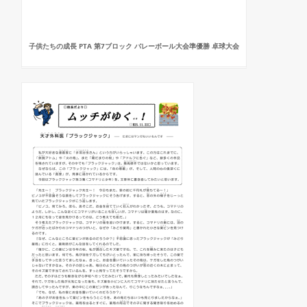
子供たちの成長 PTA 第7ブロック バレーボール大会準優勝 卓球大会