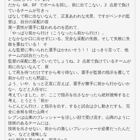
だから GK、DF でボールを回し、前に出てこない。2 点差で負け
ているチームが引きっ
ぱなしで前に出ないなんて、正直あわれな光景。ですがベンチの監
督は、自分の采配の首
尾一貫性が選手に疑われるのを恐れて、
「やっぱり前から行け（こうなったら前から行け）」
となかなか口に出せずにいる。完全な采配の失敗。そして失敗に失
敗を重ねている！ そ
んな監督に率いられた選手はかわいそう！！ はっきり言って、他
チームの試合だったら
監督の采配に怒っていたでしょうね。2 点差で負けているチームが
前に出ないなんて、座
して死を待つだけですから有り得ない。選手が監督の指示を覆して
前から行ったら黙認し
よう、いや、もっと正直に言えば、選手が勝手に前から行かないか
な∼、などと人任せに
考えていました。が、ここで指示を出さなかったら絶対後悔すると
考え、とうとう「前か
らどんどん行け」と指示を出す。すると試合は少し動きだすも、完
全に余裕を得た山商イ
レブンは山東のプレッシャーを涼しい顔で受け流す。山商のように
技術のあるチームには、
技術を出させない、前からの激しいプレッシャーが必要だったんだ
な∼、などと後悔しな
がら戦況を見つめる。前半０−２。