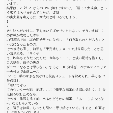
います。
結果は、2 対 2 からの PK 負けですので、「勝って大成功」とい
う訳ではありませんでしたが、彼我
の実力差を考えるに、大成功と呼べるでしょう。
1
2
送り込んだだけに、下を向いてばかりいられない。そういえば、こ
の作戦が成功した昨年
の羽黒戦では、試合開始早々に失点し、「何点取られんだろう」と
不安になったものの、
その後持ち直し、前半を「予定通り」０−１で折り返したことが思
い出される。「そうそ
う、昨年もそうだったんだ、今年も・・・」と淡い期待を抱くも、
この試合、前半の失点
が一つになるとは限らない。すると 10 分過ぎ、ペナルティエリア
中央付近で山商エース
FW に一瞬のすきを突かれる技ありシュートを決められ、早くも 2
失点目3。
「引いて守っ
てカウンター作戦」崩壊。ここで重要な指示の遺漏に気付く。2 失
点目を喫したのなら、
その後、作戦を捨て前に出るかどうかの指示。「あ∼、しまったな
∼」などと考えている
と、選手は律義。しっかり引いて守り続けている。すると、山商は
2 点差もついているん