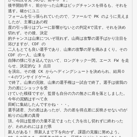
後半開始早々、前がかった山東はビッグチャンスを得るも、それを
逃す。確かにユニ
フォームを引っ張られていたので、ファールで PK のように見えま
したが、主審はあの程
度の引っ張りはプレーに影響がないとの判定4で流す。それを決め
切れず。その後、決定
的チャンスは山東についぞ現れず。山商は攻撃の選手ばかり注目を
浴びますが、CDF の
二人もとても良い選手であり、山東の攻撃の芽を摘みまくり。その
CDF の一人、山東を
自陣の懐に引き込んでおいて、ロングキック一閃。エース FW を走
らせ、決定的な 3 点目
を演出。その後 CK からヘディングシュートを決められ、結局０
−４のワンサイドゲーム
で終了。山東の完敗、山東の選手権は一試合で終了。選手は彼我の
力の差にショックを受
けていた模様ですが、監督も自分の力の無さに肩を落としました。
今年の泥鰌はすべて永
田町に集結したんですかね・・・。
選手諸君、力の差はあったが、力の差を得点差に反映させないのが
粘りの山東の真骨
頂。今回は監督の力量不足でまったく力を出し切れずに終わった
が、われわれにはまだ県
新人がある！ 県新人まで下を向かず、課題の克服に努めよう。