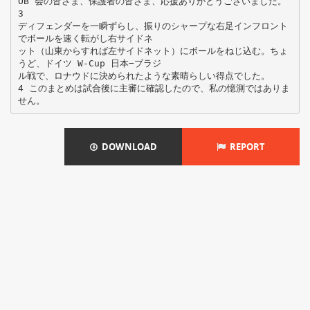
OB 会の皆さま、保護者の皆さま、応援ありがとうございました。
3
ディフェンダーを一瞬ずらし、振りのシャープな右足インフロント
でボールを速く転がし右サイドネ
ット（山東からすれば左サイドネット）にボールをねじ込む。ちょ
うど、ドイツ W-Cup 日本−ブラジ
ル戦で、ロナウドに決められたような素晴らしい得点でした。
4 このまとめは試合後に主審に確認したので、私の憶測ではありま
DOWNLOAD
REPORT