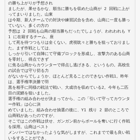
の勝ち上がりが予想され
ましたが、果せるかな、順当に勝ちを収めた山商が 2 回戦に上が
ってまいりました。山東
は今期、新人チームでの対決や練習試合を含め、山商に一度も勝っ
ていない。多くの方の
予想は 2 回戦も山商の順当勝ちだったでしょうが、われわれも Y
1 に在籍するチーム、座
して死を待つつもりは全くない。虎視眈々と勝ちを狙っておりまし
た。まず作戦としては、
しっかり引いて自陣にて守備ブロックを形成し、攻撃力のある山商
を零封し、得点できず
に焦る山商からカウンターで得点し逃げきる、というもの。高校生
の試合では守り切る力
がないからでしょうか、ほとんど見ることのできない作戦1。昨年
は、選手権準決勝で羽
黒を相手に同様の戦法で戦い、大成功を収めている2。今年も二匹
目の泥鰌を狙いました。
選手権の組み合わせが決まってから、この「引いて守ってカウンタ
ー作戦」は心に決
めていました。組み合わせ抽選の後に、Y1 残り 2 節のところで
山商戦があったのですが、
そこではこの作戦は伏せ、ガンガン前からボールを奪いに行く作戦
を採用。山商はベスト
メンバーではなかったような気がしますが、これまでで最も良い戦
いをすることができ、