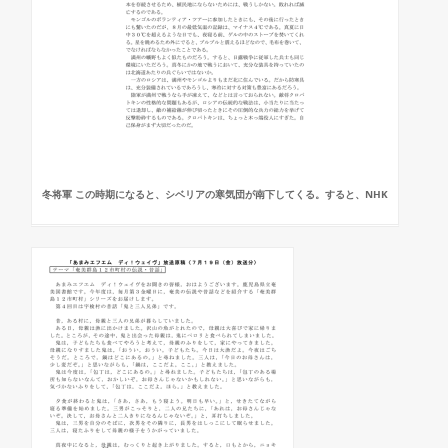
冬将軍 この時期になると、シベリアの寒気団が南下してくる。すると、NHK