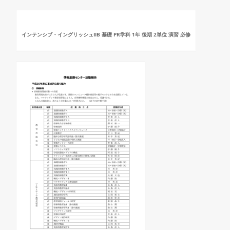
インテンシブ・イングリッシュIIB 基礎 PR学科 1年 後期 2単位 演習 必修