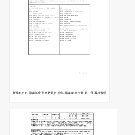
授業科目名 開講年度 担当教員名 学年 開講期 単位数 必・選 基礎数学