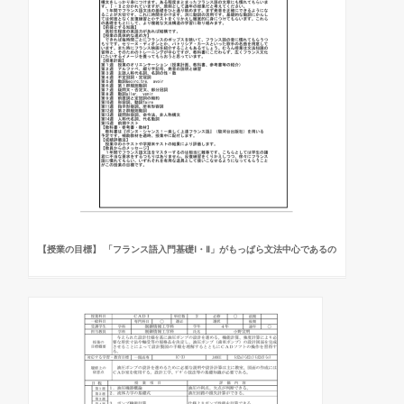
【授業の目標】 「フランス語入門基礎Ⅰ・Ⅱ」がもっぱら文法中心であるの