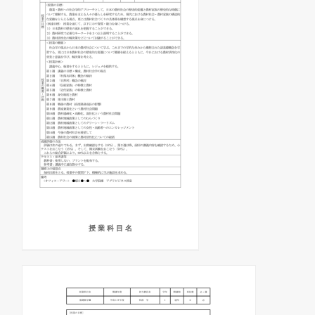
授 業 科 目 名