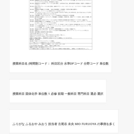
授業科目名 (時間割コード： 科目区分 水準DPコード 分野コード 単位数
授業科目 固体化学 単位数 1 必修 前期 一般科目 専門科目 選必 選択
ふりがな ふるおや みおう 担当者 古尾谷 未央 MIO FURUOYA の事例を多く