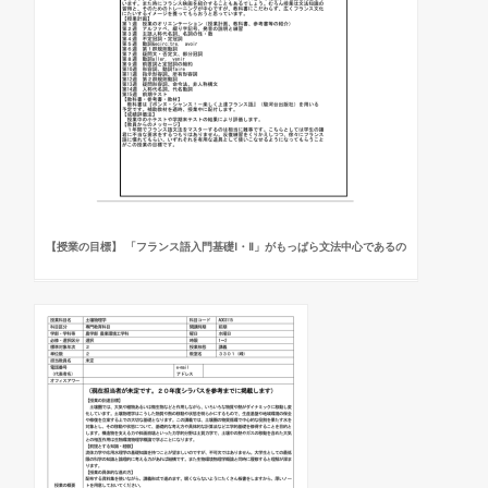
【授業の目標】 「フランス語入門基礎Ⅰ・Ⅱ」がもっぱら文法中心であるの