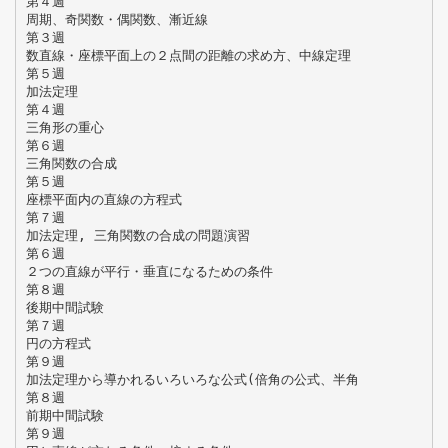
第４週
周期、奇関数・偶関数、漸近線
第３週
数直線・座標平面上の２点間の距離の求め方、中線定理
第５週
加法定理
第４週
三角形の重心
第６週
三角関数の合成
第５週
座標平面内の直線の方程式
第７週
加法定理, 三角関数の合成の問題演習
第６週
２つの直線が平行・垂直になるための条件
第８週
後期中間試験
第７週
円の方程式
第９週
加法定理から導かれるいろいろな公式(倍角の公式、半角
第８週
前期中間試験
第９週