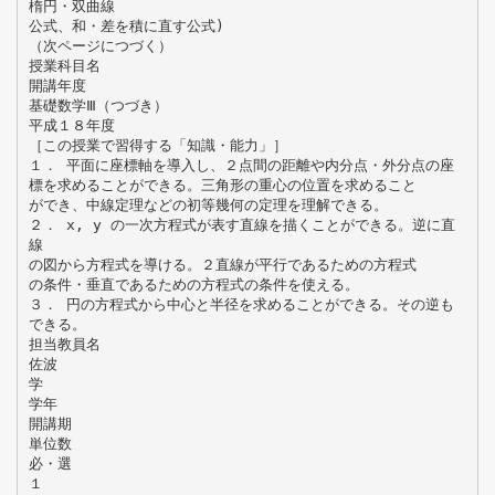
楕円・双曲線
公式、和・差を積に直す公式)
（次ページにつづく）
授業科目名
開講年度
基礎数学Ⅲ（つづき）
平成１８年度
［この授業で習得する「知識・能力」］
１． 平面に座標軸を導入し、２点間の距離や内分点・外分点の座
標を求めることができる。三角形の重心の位置を求めること
ができ、中線定理などの初等幾何の定理を理解できる。
２． x, y の一次方程式が表す直線を描くことができる。逆に直
線
の図から方程式を導ける。２直線が平行であるための方程式
の条件・垂直であるための方程式の条件を使える。
３． 円の方程式から中心と半径を求めることができる。その逆も
できる。
担当教員名
佐波
学
学年
開講期
単位数
必・選
１