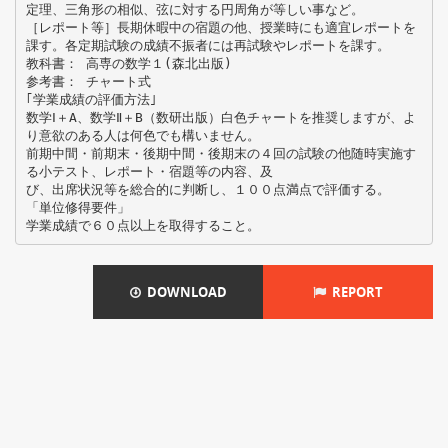
定理、三角形の相似、弦に対する円周角が等しい事など。
［レポート等］長期休暇中の宿題の他、授業時にも適宜レポートを
課す。各定期試験の成績不振者には再試験やレポートを課す。
教科書： 高専の数学１(森北出版)
参考書： チャート式
｢学業成績の評価方法｣
数学Ⅰ＋A、数学Ⅱ＋B（数研出版）白色チャートを推奨しますが、よ
り意欲のある人は何色でも構いません。
前期中間・前期末・後期中間・後期末の４回の試験の他随時実施す
る小テスト、レポート・宿題等の内容、及
び、出席状況等を総合的に判断し、１００点満点で評価する。
「単位修得要件」
DOWNLOAD
REPORT