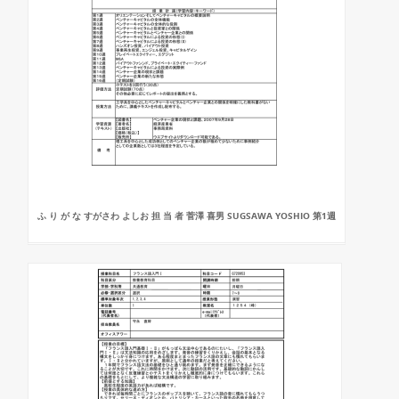
ふ り が な すがさわ よしお 担 当 者 菅澤 喜男 SUGSAWA YOSHIO 第1週