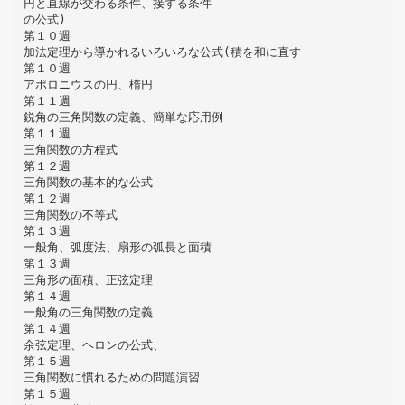
円と直線が交わる条件、接する条件
の公式)
第１０週
加法定理から導かれるいろいろな公式(積を和に直す
第１０週
アポロニウスの円、楕円
第１１週
鋭角の三角関数の定義、簡単な応用例
第１１週
三角関数の方程式
第１２週
三角関数の基本的な公式
第１２週
三角関数の不等式
第１３週
一般角、弧度法、扇形の弧長と面積
第１３週
三角形の面積、正弦定理
第１４週
一般角の三角関数の定義
第１４週
余弦定理、ヘロンの公式、
第１５週
三角関数に慣れるための問題演習
第１５週