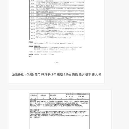
放送番組・CM論 専門 PR学科 2年 後期 2単位 講義 選択 榎本 勝人 概