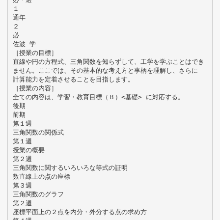
１
通年
２
必
佐波 学
［授業の目標］
直線や円の方程式、三角関数を知らずして、工学を学ぶことはでき
ません。ここでは、その基本的な考え方と事柄を理解し、さらに
計算能力を定着させることを目指します。
［授業の内容］
全ての内容は、学習・教育目標（Ｂ）<基礎> に対応する。
後期
前期
第１週
三角関数の関係式
第１週
授業の概要
第２週
三角関数に関するいろいろな等式の証明
数直線上の点の座標
第３週
三角関数のグラフ
第２週
座標平面上の２点を内分・外分する点の求め方