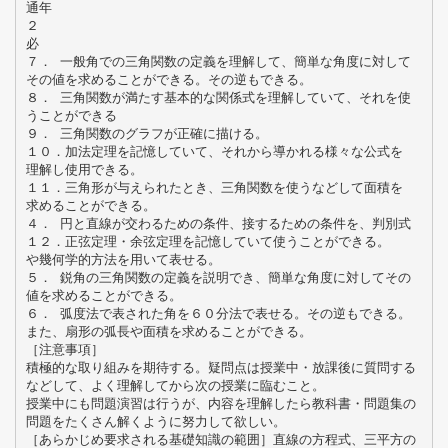
通年
２
必
７． 一般角での三角関数の定義を理解して、簡単な角度に対して
その値を求めることができる。その逆もできる。
８． 三角関数が満たす基本的な関係式を理解していて、それを使
うことができる
９． 三角関数のグラフが正確に描ける。
１０．加法定理を記憶していて、それから導かれる様々な公式を
理解し使用できる。
１１．三角形が与えられたとき、三角関数を使うなどして面積を
求めることができる。
４． 円と直線が交わるための条件、接するための条件を、判別式
１２．正弦定理・余弦定理を記憶していて使うことができる。
や幾何学的方法を用いて表せる。
５． 鋭角の三角関数の定義を説明でき、簡単な角度に対してその
値を求めることができる。
６． 弧度法で表された角を６０分法で表せる。その逆もできる。
また、扇形の弧長や面積を求めることができる。
［注意事項］
積極的な取り組みを期待する。疑問点は授業中・放課後に質問する
などして、よく理解してから次の授業に臨むこと。
授業中にも問題演習は行うが、内容を理解したら教科書・問題集の
問題をたくさん解くように努力して欲しい。
［あらかじめ要求される基礎知識の範囲］直線の方程式、三平方の