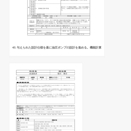
45 与えられた設計仕様を基に油圧ポンプの設計を進める。機能計算