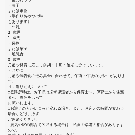
・菓子
または果物
（手作りおやつの時
もあります）
・牛乳
2 歳児
1 歳児
・果物
または菓子
・離乳食
0 歳児
月齢や発育に応じて前期・中期・後期に分けています。
・おやつ
月齢や離乳食の進み具合に合わせて、午前・午後のおやつがありま
す。
４．送り迎えについて
○登降所時は、お子様は必ず保護者から保育士へ、保育士から保護
者へ、責任をもって
お願いします。
○お迎えの人がいつもと変わる場合、また、お迎えの時間が変わる
場合などは、必ず
ご連絡ください。
○病気や家の都合で欠席する場合は、給食の準備の都合があります
ので、