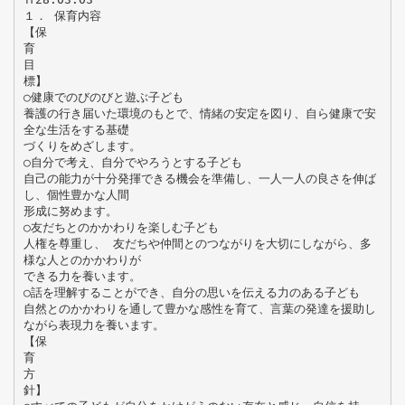
１． 保育内容
【保
育
目
標】
○健康でのびのびと遊ぶ子ども
養護の行き届いた環境のもとで、情緒の安定を図り、自ら健康で安
全な生活をする基礎
づくりをめざします。
○自分で考え、自分でやろうとする子ども
自己の能力が十分発揮できる機会を準備し、一人一人の良さを伸ば
し、個性豊かな人間
形成に努めます。
○友だちとのかかわりを楽しむ子ども
人権を尊重し、 友だちや仲間とのつながりを大切にしながら、多
様な人とのかかわりが
できる力を養います。
○話を理解することができ、自分の思いを伝える力のある子ども
自然とのかかわりを通して豊かな感性を育て、言葉の発達を援助し
ながら表現力を養います。
【保
育
方
針】