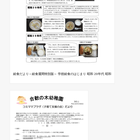
給食だより～給食週間特別版～ 学校給食のはじまり 昭和 20年代 昭和