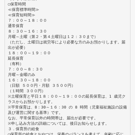
○保育時間
≪保育標準時間≫
≪保育短時間≫
７：００～１８：００
通常保育
８：３０～１６：３０
月曜～土曜（第２・第４土曜日は１２：３０まで）
（ただし、土曜日は就労等により必要な方のみお預かりします。届
出が必要）
１８：００～１９：００
延長保育
（有料）
７：００～８：３０
月曜～金曜のみ
１６：３０～１８：００
（日額 ５００円・月額 ３５００円）
（１時間 ３００円）
※土曜保育と平日１８：００～１９：００の延長保育は、1 歳児ク
ラスからお預かりします。
※平常保育は、8：30～１６：30 の 8 時間（児童福祉施設の設備
及び運営に関する基準）です。
なお、平常保育以外の時間帯は、届出が必要です。
※申し込み方法の詳細については、後日お知らせします。
３．保育所の給食
○保育所の給食とおやつは、栄養のバランスを考えて、年齢に応じ