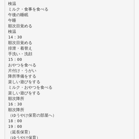
検温
ミルク・食事を食べる
午後の睡眠
午睡
順次目覚める
検温
14：30
順次目覚める
排泄・着替え
手洗い・洗顔
15：00
おやつを食べる
片付け・うがい
降所準備をする
楽しい遊びをする
ミルク・おやつを食べる
楽しい遊びをする
順次降所
16：30
順次降所
（ゆうやけ保育の部屋へ）
18：00
19：00
（延長保育）
（ゆうやけ保育）