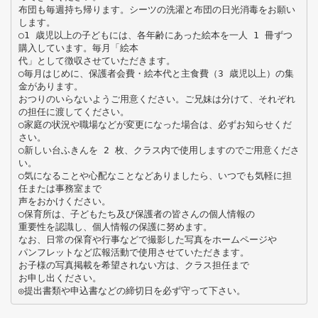
布団も毎週持ち帰ります。シーツの洗濯と布団の日光消毒をお願い
します。
○1 歳児以上の子どもには、各年齢にあった絵本を一人 1 冊ずつ
購入しています。毎月「絵本
代」として徴収させていただきます。
○毎月はじめに、保護者会費・絵本代と主食費（3 歳児以上）の集
金があります。
おつりのいらないようご用意ください。ご兄妹は分けて、それぞれ
の担任に渡してください。
○家庭の状況や職場などが変更になった場合は、必ずお知らせくだ
さい。
○新しい台ふきんを 2 枚、クラス内で使用しますのでご用意くださ
い。
○気になることや心配なことなどありましたら、いつでも気軽に担
任または事務室まで
声をおかけください。
○保育所は、子どもたち及び保護者の皆さんの個人情報の
重要性を認識し、個人情報の保護に努めます。
なお、日常の保育や行事などで撮影した写真をホームページや
パンフレットなど広報活動で使用させていただきます。
お子様の写真掲載を希望されない方は、クラス担任まで
お申し出ください。