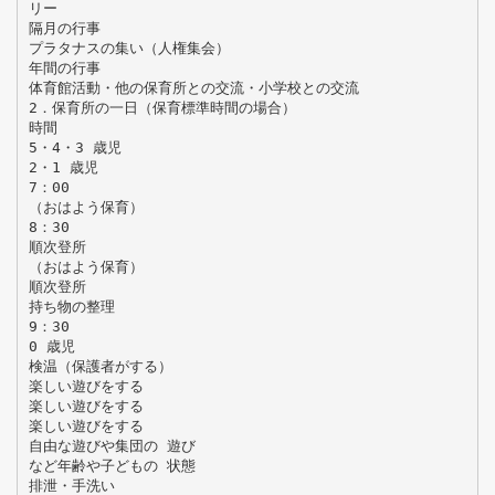
リー
隔月の行事
プラタナスの集い（人権集会）
年間の行事
体育館活動・他の保育所との交流・小学校との交流
2．保育所の一日（保育標準時間の場合）
時間
5・4・3 歳児
2・1 歳児
7：00
（おはよう保育）
8：30
順次登所
（おはよう保育）
順次登所
持ち物の整理
9：30
0 歳児
検温（保護者がする）
楽しい遊びをする
楽しい遊びをする
楽しい遊びをする
自由な遊びや集団の 遊び
など年齢や子どもの 状態
排泄・手洗い