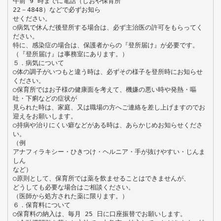
午前 9 時までに電話（しおや保育所
22－4848）などで必ずお知ら
せください。
○病気で休んだ後登所する場合は、必ず主治医の許可をもらってく
ださい。
特に、感染症の場合は、保護者からの『登所届け』が必要です。
（『登所届け』は事務室にあります。）
５．病気について
○体の調子がいつもと違う時は、必ずその様子を登所時にお知らせ
ください。
○保育所ではお子様の健康面を考えて、機嫌の悪い時や発熱・嘔
吐・下痢などの症状が
見られた時は、家庭、又は職場の方へご連絡を差し上げますのでお
迎えをお願いします。
○持病や治りにくい癖などがある時は、あらかじめお知らせくださ
い。
（例
アナフィラキシー・ひきつけ・ヘルニア・手が抜けやすい・じんま
しん
など）
○原則として、保育所では薬を飲ませることはできませんが、
どうしても必要な場合はご相談ください。
（医師から処方された薬に限ります。）
６．保育料について
○保育料の納入は、毎月 25 日に口座振替でお願いします。