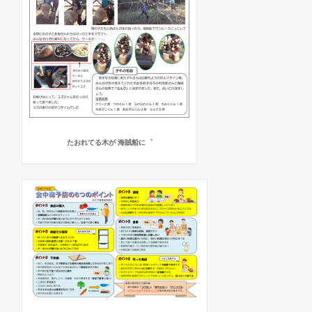
たおれてる木が 海賊船に゜