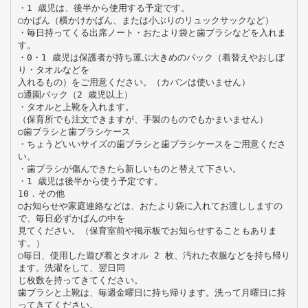
・1 歳児は、後半から使用する予定です。
○かばん（横かけかばん、または小ぶりのリュックサックなど）
・毎日持ってくる出席ノート・おたより袋と歯ブラシなどを入れま
す。
・0・1 歳児は保護者が持ち運ぶ大きめのバック（着替えやおしぼ
り・タオルなどを
入れるもの）をご用意ください。（カバンは使いません）
○通園バック（2 歳児以上）
・タオルと上靴を入れます。
（保育所でも注文できますが、手製のものでもかまいません）
○歯ブラシと歯ブラシケース
・ちょうどいいサイズの歯ブラシと歯ブラシケースをご用意くださ
い。
・歯ブラシが傷んできたら新しいものと替えて下さい。
・1 歳児は後半から使う予定です。
10．その他
○お知らせや家庭連絡などは、おたより袋に入れてお渡ししますの
で、毎日必ずかばんの中を
見てください。（保育室前や掲示板でお知らせすることもありま
す。）
○毎日、使用した遊び着とタオル 2 枚、汚れた衣服などを持ち帰り
ます。洗濯をして、翌日同
じ枚数を持ってきてください。
歯ブラシと上靴は、毎週金曜日に持ち帰ります。洗って月曜日に持
ってきてください。