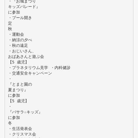
・『お城まつり
キッズパレード』
に参加
・プール開き
定
秋
・運動会
・納涼の夕べ
・秋の遠足
・おじいさん、
おばあさんと遊ぶ会
【5 歳児】
・プラネタリウム見学 ・内科健診
・交通安全キャンペーン
・
『とまと園の
夏まつり』
に参加
【5 歳児】
・
『バサラ☆キッズ』
に参加
冬
・生活発表会
・クリスマス会