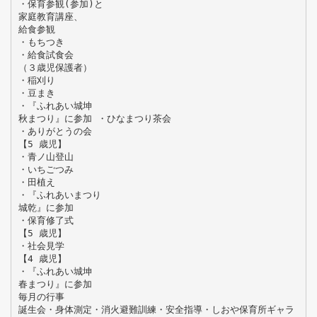
・保育参観(参加)と
家庭教育講座、
給食参観
・もちつき
・給食試食会
（３歳児保護者）
・稲刈り
・豆まき
・『ふれあい城坤
秋まつり』に参加 ・ひなまつり茶会
・ありがとうの会
【5 歳児】
・青ノ山登山
・いちごつみ
・田植え
・『ふれあいまつり
城乾』に参加
・保育修了式
【5 歳児】
・社会見学
【4 歳児】
・『ふれあい城坤
春まつり』に参加
毎月の行事
誕生会・身体測定・消火避難訓練・安全指導・しおや保育所ギャラ