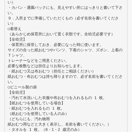
い）
・カバン・通園バックにも、見えやすい所にはっきりと書いて下さ
い。
９．入所までに準備していただくもの（必ず名前を書いてくださ
い）
○着替え
（あらかじめ保育所において置く衣類です。全幼児必要です）
【全幼児】
・保育所に保管しておき、必要になった時に使います。
サイズの合った紙おむつやパンツ、下着のシャツ、ズボン、上着の
Ｔシャツ、
トレーナーなどをご用意ください。
必要な枚数などは担任よりお知らせします。
・紙おむつ又は布おむつ（担任とご相談ください）
紙おむつ・布おむつは持ち帰りますので、必ず名前を書いてくださ
い。
○ビニール製の袋
【全幼児】
・汚れて水洗いした衣服や布おむつを入れるもの 1 枚。
【紙おむつを使用している場合】
・紙おむつを入れるもの 1 枚。
（紙おむつを使用している人のみ）
（どちらにも、汚れ物用
紙おむつ用などと大きく表示し、名前を書いてください。）
・タオルを 1 枚。（0・1・2 歳児のみ）