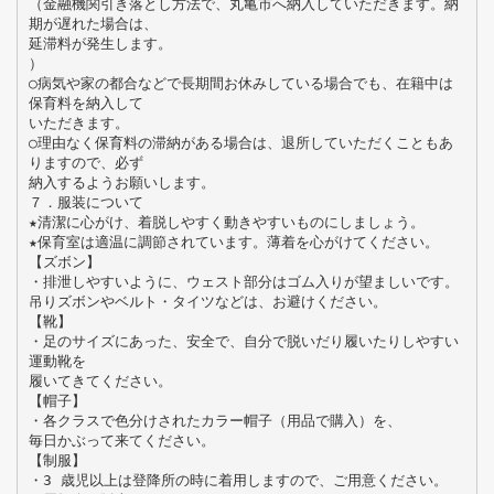
（金融機関引き落とし方法で、丸亀市へ納入していただきます。納
期が遅れた場合は、
延滞料が発生します。
）
○病気や家の都合などで長期間お休みしている場合でも、在籍中は
保育料を納入して
いただきます。
○理由なく保育料の滞納がある場合は、退所していただくこともあ
りますので、必ず
納入するようお願いします。
７．服装について
★清潔に心がけ、着脱しやすく動きやすいものにしましょう。
★保育室は適温に調節されています。薄着を心がけてください。
【ズボン】
・排泄しやすいように、ウェスト部分はゴム入りが望ましいです。
吊りズボンやベルト・タイツなどは、お避けください。
【靴】
・足のサイズにあった、安全で、自分で脱いだり履いたりしやすい
運動靴を
履いてきてください。
【帽子】
・各クラスで色分けされたカラー帽子（用品で購入）を、
毎日かぶって来てください。
【制服】
・3 歳児以上は登降所の時に着用しますので、ご用意ください。