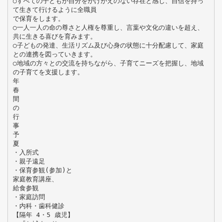
○すべての子どもが自分をかけがえのない存在と感じ、自信を持っ
て生きて行けるように全職員
で保育をします。
○一人一人の命の尊さと人権を尊重し、言葉や文化の違いを超え、
共に生きる喜びを育みます。
○子どもの発達、生活リズム及び心身の状態に十分配慮して、家庭
との連携を図っていきます。
○地域の方々との交流を持ちながら、子育てニーズを把握し、地域
の子育てを支援します。
年
春
間
の
行
事
予
夏
・入所式
・親子遠足
・保育参観(参加)と
家庭教育講座、
給食参観
・家庭訪問
・内科・歯科健診
【隔年 4・5 歳児】