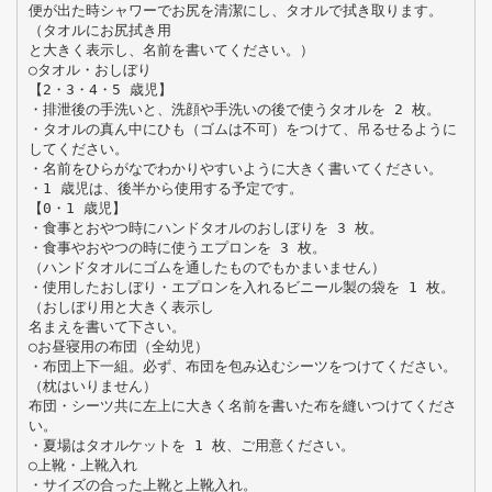
便が出た時シャワーでお尻を清潔にし、タオルで拭き取ります。
（タオルにお尻拭き用
と大きく表示し、名前を書いてください。）
○タオル・おしぼり
【2・3・4・5 歳児】
・排泄後の手洗いと、洗顔や手洗いの後で使うタオルを 2 枚。
・タオルの真ん中にひも（ゴムは不可）をつけて、吊るせるように
してください。
・名前をひらがなでわかりやすいように大きく書いてください。
・1 歳児は、後半から使用する予定です。
【0・1 歳児】
・食事とおやつ時にハンドタオルのおしぼりを 3 枚。
・食事やおやつの時に使うエプロンを 3 枚。
（ハンドタオルにゴムを通したものでもかまいません）
・使用したおしぼり・エプロンを入れるビニール製の袋を 1 枚。
（おしぼり用と大きく表示し
名まえを書いて下さい。
○お昼寝用の布団（全幼児）
・布団上下一組。必ず、布団を包み込むシーツをつけてください。
（枕はいりません）
布団・シーツ共に左上に大きく名前を書いた布を縫いつけてくださ
い。
・夏場はタオルケットを 1 枚、ご用意ください。
○上靴・上靴入れ
・サイズの合った上靴と上靴入れ。