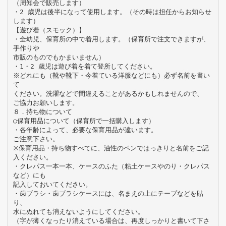
（周知会で販売します）
・2 歳児は後半になって使用します。（その時は担任からお知らせ
します）
【遊び着（スモック）】
・全幼児、保育所の中で着用します。（保育所で注文できますが、
手作りや
市販のものでもかまいません）
・1・2 歳児は遊び着を着て登所してください。
※どれにも（靴や靴下・今着ている洋服などにも）必ず名前を書い
て
ください。洗濯などで間違えることがあるかもしれませんので、
ご協力お願いします。
８．持ち物について
○保育用品について（保育所で一括購入します）
・各年齢によって、必要な保育用品が違います。
ご注意下さい。
※保育用品・持ち物すべてに、油性のペンではっきりと名前をご記
入ください。
・クレパス一本一本、ケースのふた（粘土ケースやのり・クレパス
など）にも
記入しておいてください。
・歯ブラシ・歯ブラシケースには、名まえの上にテープなどを貼
り、
水にぬれても消えないようにしてください。
（字が薄くなったり消えている場合は、再度しっかりと書いて下さ