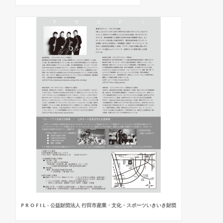
P R O F I L - 公益財団法人 行田市産業・文化・スポーツいきいき財団