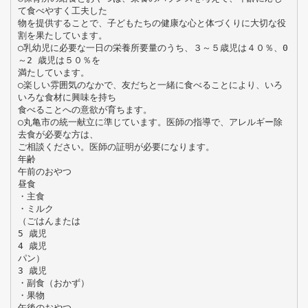
て食べやすく工夫した
物を提供することで、子どもたちの健康な心と体づくりに大切な役
割を果たしています。
○乳幼児に必要な一日の栄養所要量のうち、３～５歳児は４０％、0
～2 歳児は５０％を
満たしています。
○楽しい雰囲気のなかで、友だちと一緒に食べることにより、いろ
いろな食材に興味を持ち
食べることへの意欲が育ちます。
○丸亀市の統一献立に準じています。医師の指導で、アレルギー除
去食が必要な方は、
ご相談ください。医師の証明が必要になります。
年齢
午前のおやつ
昼食
・主食
・ミルク
（ごはんまたは
5 歳児
4 歳児
パン）
3 歳児
・副食（おかず）
・果物
午後のおやつ