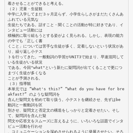
着させることができると考える。
（２）児童・生徒観
中学に入学してまだ３ヶ月足らず、小学生らしさがまだたくさんあ
ふれている元気な
生徒たちである。話すこと・聞くことの活動が特に好きであり、イ
ンタビュー活動には
積極的に取り組もうとする姿がよく見られる。しかし、表現の能力
の中でも「正しく書
くこと」については苦手な生徒が多く、定着しないという状況があ
り、繰り返し小テス
トを行ってきた。一般動詞の学習がUNIT3で始まり、早速混同して
いる生徒がいる状況
である。今回"what"という新たに疑問詞が出てくることで更につ
まづく生徒が多くなる
ことが予測される。
（３）指導観
本単元では “What's this?” “What do you have for bre
akfast?” のような疑問詞を
含んだ疑問文を初めて取り扱う。小テストを継続させ、先ずはbe
動詞と一般動詞を区
別させ、疑問文と否定文の構造をしっかりと定着させたい。そし
て、疑問詞を含んだ疑
問文や応答文をスムーズに言えるように、いろいろな話題でインタ
ビュー活動を行わせ
、コミュニケーションを深めさせられるように発展させたい。そろ