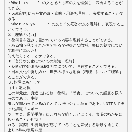
・What is ...? の文とその応答の文を理解し、表現することが
できる。
・be動詞を使った文の形・意味・用法を理解し、表現することがで
きる。
・What do yo ... ? の文とその応答の文を理解し、表現するこ
とができる。
③【理解の能力】
・教科書を読み，書かれている内容を理解することができる。
・ある物を見てそれが何であるかや好きな教科、毎日の朝食につい
て相手に尋ねたり、
答えたりすることができる。
④【言語や文化についての知識・理解】
・疑問詞で始まる特殊疑問文について、理解することができる。
・日本文化の折り紙や、世界の様々な朝食（料理）について理解す
ることができる。
３.指導にあたって
（１）教材観
この単元は、身近にある物「教科」「朝食」についての話題を扱う
ものである。生徒
誰もが関わっているのでとても扱いやすい単元である。UNIT３で扱
った話題「スポー
ツ、音楽、通学手段」にこれらが続くことにより、表現の幅が更に
広がることが期待さ
れる。実際に生徒自身が感じていることを表現する活動を通して、
より本時の表現を定