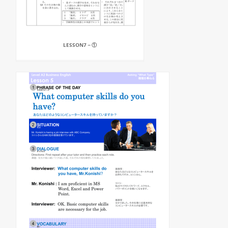
LESSON7－①