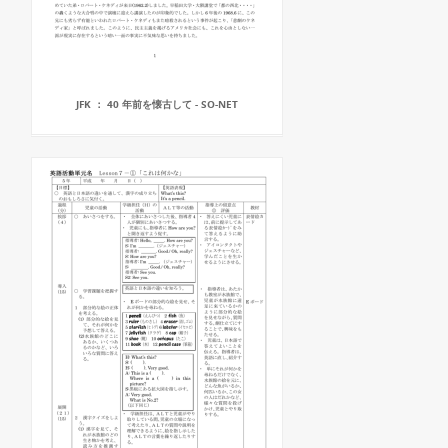
JFK ： 40 年前を懐古して - SO-NET