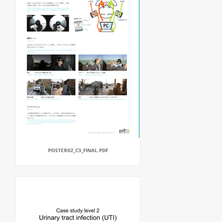
POSTER02_C3_FINAL.PDF