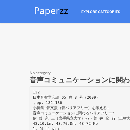
Paper
zz
EXPLORE CATEGORIES
No category
音声コミュニケーションに関
132
日本音響学会誌 65 巻 3 号（2009）
，pp. 132–136
小特集—音支援（音バリアフリー）を考える—
音声コミュニケーションに関わるバリアフリー*
伊 藤 憲 三（岩手県立大学）∗∗・荒 井 隆 行（上智大
43.10.Ln; 43.70.Dn; 43.72.Kb
1. は じ め に