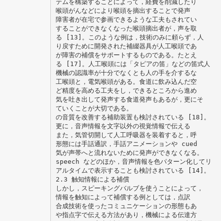
テムを構築することによって，経費を削減したり
喉頭がんなどにより喉頭を摘出することで発声
障害者が在宅で参画できるような工夫もされてい
することができなくなった喉頭摘出者が，声を取
る [13]。このような例は，技術のみに頼らず，人
り戻すために開発された補綴器具が人工喉頭であ
が障害の補償をサポートするものである。たとえ
る [17]。人工喉頭には「タピアの笛」などの笛式人
機械の認識率が十分でなくとも人の手を介するな
工喉頭と，電気喉頭がある。食道に飲み込んだ空
ど精度を高める工夫をし，できるところから進め
気を吐き出して発声する食道発声もあるが，更にそ
ていくことが大切である。
の音質を改善する補助装置も検討されている [18]。
更に，音声情報を文字以外の視覚情報で伝える
また，気管切開して人工呼吸器を装着すると，呼
形態には手話通訳，手話アニメーションや cued
気が声帯へと流れないために発声ができなくなる。
speech などのほか，音声情報を色パターン化してリ
アルタイムで表示することも検討されている [14]。
2.3 触知情報による補償
しかし，スピーキングバルブを使うことによって，
情報を触知によって補償する例としては，点訳
合成技術を使ったコミュニケーションの形態もあ
や指点字で伝える方法があり，機械による伝達方