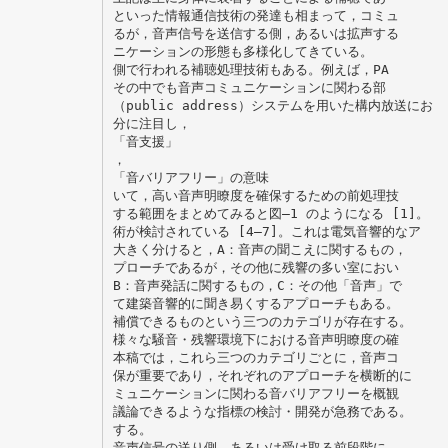
といった情報通信技術の発達も相まって，コミュ
るが，音声信号を送信する側，あるいは拡声する
ニケーションの形態も多様化してきている。
側で行われる補聴処理技術もある。例えば，PA
その中でも音声コミュニケーションに関わる部
（public address）システムを用いた構内放送にお
分に注目し，
「音支援」
，
「音バリアフリー」の意味
いて，高い音声明瞭度を確保するための前処理技
する範囲をまとめてみると図–1 のようになる [1]。
術が検討されている [4–7]。これは電気音響的なア
大きく分けると，A：音声の聞こえに関するもの，
プローチであるが，その他に残響の多い室におい
B：音声発話に関するもの，C：その他「音声」で
て建築音響的に聞き易くするアプローチもある。
補償できるものという三つのカテゴリが存在する。
様々な騒音・残響環境下における音声明瞭度の確
本稿では，これら三つのカテゴリごとに，音声コ
保が重要であり，それぞれのアプローチを横断的に
ミュニケーションに関わる音バリアフリーを概観
議論できるような指標の検討・開発が急務である。
する。
音声信号の送り側，あるいは受け取る前段階に