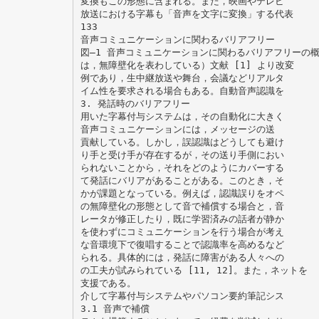
変換もこの形態に含まれる。また，映画やテレビ
放送における字幕も「音声を文字に変換」する代表
133
音声コミュニケーションに関わるバリアフリー
図–1 音声コミュニケーションに関わるバリアフリーの
は，無障壁化を表わしている）文献 [1] より改変
例であり，生中継放送や舞台，会議などリアルタ
イム性を要求される場合もある。自動音声認識を
3. 発話時のバリアフリー
用いた字幕付与システムは，その自動化に大きく
音声コミュニケーションには，メッセージの送
貢献している。しかし，誤認識はどうしても避け
り手と受け手が存在するが，その送り手側におい
られないことから，それをどのようにカバーする
て発話にバリアがあることがある。このとき，そ
かが課題となっている。例えば，認識誤りをオペ
の無障壁化の形態として音で補償する場合と，音
レータが修正したり，既に学習済みの話者が静か
を使わずにコミュニケーションを行う場合が考え
な音環境下で復唱することで認識率を高めるなど
られる。具体的には，発話に障害がある人々への
の工夫が試みられている [11, 12]。また，ネットを
支援である。
介して字幕付与システムやパソコン要約筆記シス
3.1 音声で補償