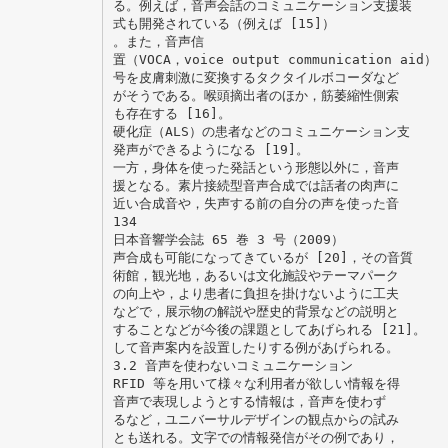
る。例えば，音声会話のコミュニケーション支援装
式も開発されている（例えば [15]）
。また，音声信
置（VOCA，voice output communication aid）
号を皮膚刺激に変換するタクタイルボコーダなど
がそうである。喉頭摘出者のほか，筋萎縮性側索
も存在する [16]。
硬化症（ALS）の患者などのコミュニケーション支
発声ができるようになる [19]。
一方，身体を使った発話という形態以外に，音声
援となる。素片接続型音声合成では話者の肉声に
近い合成音や，失声する前の自分の声を使った音
134
日本音響学会誌 65 巻 3 号（2009）
声合成も可能になってきているが [20]，その音質
術館，観光地，あるいは文化施設やテーマパーク
の向上や，より患者に負担を掛けないように工夫
などで，展示物の解説や歴史的背景などの説明と
することなどが今後の課題としてあげられる [21]。
して音声案内を設置したりする例があげられる。
3.2 音声を使わないコミュニケーション
RFID 等を用いて様々な利用者が欲しい情報を得
音声で表現しようとする情報は，音声を使わず
るなど，ユニバーサルデザインの観点からの試み
とも送れる。文字での情報発信がその例であり，