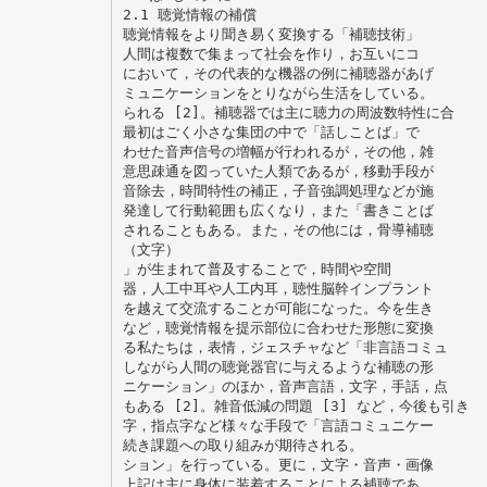
2.1 聴覚情報の補償
聴覚情報をより聞き易く変換する「補聴技術」
人間は複数で集まって社会を作り，お互いにコ
において，その代表的な機器の例に補聴器があげ
ミュニケーションをとりながら生活をしている。
られる [2]。補聴器では主に聴力の周波数特性に合
最初はごく小さな集団の中で「話しことば」で
わせた音声信号の増幅が行われるが，その他，雑
意思疎通を図っていた人類であるが，移動手段が
音除去，時間特性の補正，子音強調処理などが施
発達して行動範囲も広くなり，また「書きことば
されることもある。また，その他には，骨導補聴
（文字）
」が生まれて普及することで，時間や空間
器，人工中耳や人工内耳，聴性脳幹インプラント
を越えて交流することが可能になった。今を生き
など，聴覚情報を提示部位に合わせた形態に変換
る私たちは，表情，ジェスチャなど「非言語コミュ
しながら人間の聴覚器官に与えるような補聴の形
ニケーション」のほか，音声言語，文字，手話，点
もある [2]。雑音低減の問題 [3] など，今後も引き
字，指点字など様々な手段で「言語コミュニケー
続き課題への取り組みが期待される。
ション」を行っている。更に，文字・音声・画像
上記は主に身体に装着することによる補聴であ