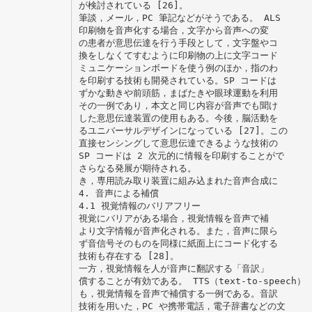
が検討されている [26]。
筆談，メール，PC 筆記などがそうである。 ALS
印刷物を音声化する場合，文字から音声への変
の患者が意思伝達を行う手段として，文字盤やコ
換をしなくてすむように印刷物の上に文字コード
ミュニケーションボードを使う例のほか，指のわ
を印刷する技術も開発されている。SP コードは
ずかな動きや前頭筋，まばたきや眼球運動を利用
その一例であり，本文と同じ内容が音声でも聞け
した意思伝達装置の使用もある。今後，脳活動を
るユニバーサルデザインになっている [27]。この
直接センシングして意思伝達できるような技術の
SP コードは 2 次元的に情報を印刷することがで
さらなる発展が期待される。
き，専用読み取り装置に組み込まれた音声合成に
4. 音声による補償
4.1 視覚情報のバリアフリー
視覚にバリアがある場合，視覚情報を音声で補
より文字情報が音声化される。また，音声に限ら
ず音信号そのものを同様に紙面上にコード化する
技術も存在する [28]。
一方，視覚情報を人が音声に翻訳する「音訳」
償することが有効である。 TTS（text-to-speech）
も，視覚情報を音声で補償する一例である。音訳
技術を用いた，PC や携帯電話，電子辞書などの文