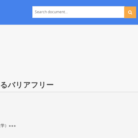
わるバリアフリー
学）∗∗∗