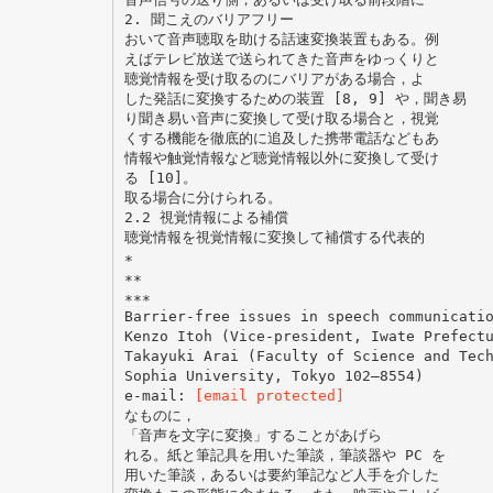
2. 聞こえのバリアフリー
おいて音声聴取を助ける話速変換装置もある。例
えばテレビ放送で送られてきた音声をゆっくりと
聴覚情報を受け取るのにバリアがある場合，よ
した発話に変換するための装置 [8, 9] や，聞き易
り聞き易い音声に変換して受け取る場合と，視覚
くする機能を徹底的に追及した携帯電話などもあ
情報や触覚情報など聴覚情報以外に変換して受け
る [10]。
取る場合に分けられる。
2.2 視覚情報による補償
聴覚情報を視覚情報に変換して補償する代表的
∗
∗∗
∗∗∗
Barrier-free issues in speech communicati
Kenzo Itoh (Vice-president, Iwate Prefect
Takayuki Arai (Faculty of Science and Tec
Sophia University, Tokyo 102–8554)
e-mail:
[email protected]
なものに，
「音声を文字に変換」することがあげら
れる。紙と筆記具を用いた筆談，筆談器や PC を
用いた筆談，あるいは要約筆記など人手を介した