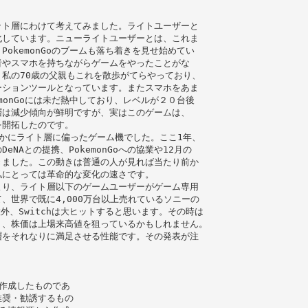
ット層にわけて考えてみました。ライトユーザーと
化しています。ニューライトユーザーとは、これま
okemonGoのブームも落ち着きを⾒せ始めてい
者やスマホを持ちながらゲームをやったことがな
私の70歳の⽗親もこれを散歩がてらやっており、
ーションツールとなっています。またスマホをあま
monGoには未だ熱中しており、レベルが２０台後
層は減少傾向が鮮明ですが、実はこのゲームは、
を開拓したのです。
は明らかにライト層に偏ったゲーム機でした。ここ1年、
NAとの提携、PokemonGoへの協業や12⽉の
きました。この動きは普通の⼈が⾒れば当たり前か
私にとっては⾰命的な変化の速さです。
より、ライト層以下のゲームユーザーがゲーム専⽤
、世界で既に4,000万台以上売れているソニーの
外、Switchは⼤ヒットすると思います。その時は
く、株価は上場来⾼値を狙っているかもしれません。
層をそれなりに満⾜させる性能です。その発表が注
作成したものであ
推奨・勧誘するもの