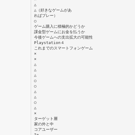
△
△（好きなゲームがあ
ればプレー）
○
ゲーム購入に積極的かどうか
課金型ゲームにお金を払うか
今後ゲームへの支出拡大の可能性
Playstation４
これまでのスマートフォンゲーム
×
×
△
△
△
○
○
△
△
○
△
×
ターゲット層
家の外と中
コアユーザー
In