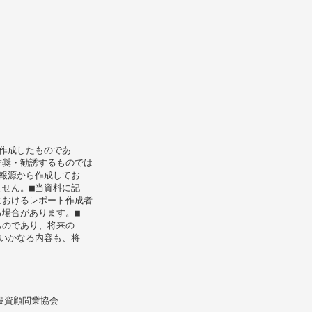
作成したものであ
推奨・勧誘するものでは
報源から作成してお
せん。■当資料に記
におけるレポート作成者
場合があります。■
ものであり、将来の
いかなる内容も、将
投資顧問業協会