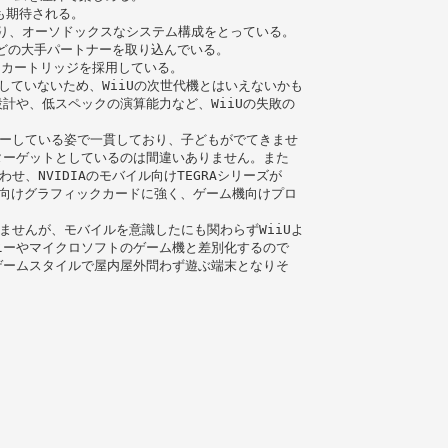
も期待される。
なり、オーソドックスなシステム構成をとっている。
Nなどの⼤⼿パートナーを取り込んでいる。
たカートリッジを採⽤している。
発表していないため、WiiUの次世代機とはいえないかも
計や、低スペックの演算能⼒など、WiiUの失敗の
レーしている姿で⼀貫しており、⼦どもがでてきませ
ターゲットとしているのは間違いありません。また
せ、NVIDIAのモバイル向けTEGRAシリーズが
はPC向けグラフィックカードに強く、ゲーム機向けプロ
でませんが、モバイルを意識したにも関わらずWiiUよ
ニーやマイクロソフトのゲーム機と差別化するので
ゲームスタイルで屋内屋外問わず遊ぶ端末となりそ