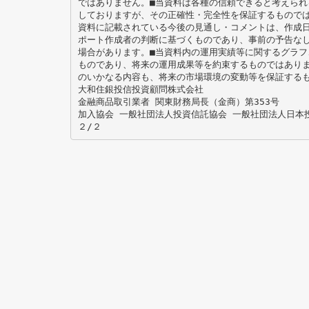
ではありません。■当資料は各種の信頼できると考えられ
しておりますが、その正確性・完全性を保証するものでは
資料に記載されている今後の⾒通し・コメントは、作成
ポート作成者の判断に基づくものであり、事前の予告な
場合があります。■当資料内の運⽤実績等に関するグラフ
ものであり、将来の運⽤成果等を約束するものではありま
のいかなる内容も、将来の市場環境の変動等を保証する
大和住銀投信投資顧問株式会社
金融商品取引業者 関東財務局長（金商）第353号
加入協会 一般社団法人投資信託協会 一般社団法人日本