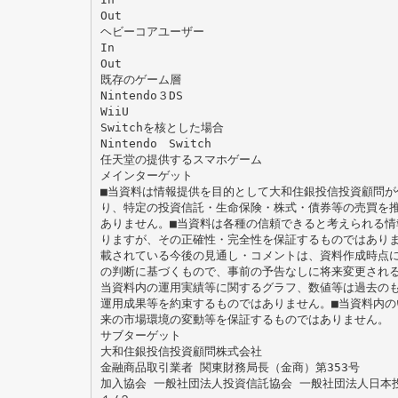
Out
ヘビーコアユーザー
In
Out
既存のゲーム層
Nintendo３DS
WiiU
Switchを核とした場合
Nintendo Switch
任天堂の提供するスマホゲーム
メインターゲット
■当資料は情報提供を目的として大和住銀投信投資顧問が
り、特定の投資信託・生命保険・株式・債券等の売買を
ありません。■当資料は各種の信頼できると考えられる情
りますが、その正確性・完全性を保証するものではありま
載されている今後の見通し・コメントは、資料作成時点
の判断に基づくもので、事前の予告なしに将来変更される
当資料内の運用実績等に関するグラフ、数値等は過去の
運用成果等を約束するものではありません。■当資料内の
来の市場環境の変動等を保証するものではありません。
サブターゲット
大和住銀投信投資顧問株式会社
金融商品取引業者 関東財務局長（金商）第353号
加入協会 一般社団法人投資信託協会 一般社団法人日本