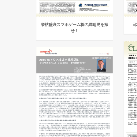
栄枯盛衰スマホゲーム株の異端児を探
日
せ！