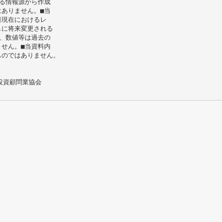
る情報源から作成
ありません。■当
⽇現在におけるレ
しに将来変更される
、数値等は過去の
せん。■当資料内
ものではありません。
投資顧問業協会