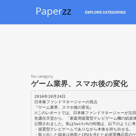
Paper
zz
EXPLORE CATEGORIES
No category
ゲーム業界、スマホ後の変化
2016年10⽉24⽇
⽇本株ファンドマネージャーの視点
『ゲーム業界、スマホ後の変化』
※このレポートでは、⽇本株ファンドマネージャーが注
先週任天堂から、「家庭⽤据置型テレビゲーム機の娯楽体験を
公開されました。私はSwitchの特徴は、以下のように
・据置型テレビゲームでありながら本体を持ち出せる。
・取り出した端末は画⾯とCPUを含むため据置機品質の