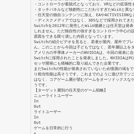
・コントローラが着脱式となっており、VRなどの拡張性
・タッチパネルなど独創性にこだわりすぎたWiiUと異
・任天堂の独⾃コンテンツに加え、EAやACTIVISIO
・ディスクメディアではなく、3DSなどで採⽤されてき
Switchを2012年に発売したWiiU後継とは任天堂は
しれません。ただ独⾃性の強すぎるコントローラ中⼼の設
原因をできる限り潰した内容となっています。
Switchの紹介ビデオを⾒ると、若者が屋内、屋外でプ
ん。このことから今回は⼦どもではなく、若年層以上を
アメリカの半導体メーカーのNVIDIAは、今回の発表に合わ
Switchに採⽤されたことを発表しました。NVIDIA
セッサ開発にも積極的に取り組んできた企業です。
まだSwitchの性能が発表されていないため憶測の域を
り相当性能は⾼そうです。これまでのように遊び⽅でソ
はなく、コアゲーム層が望むゲームをオーソドックスな
うです。
【ターゲット層別の任天堂のゲーム戦略】
ニューライトユーザー
In
Out
ライトユーザー
In
Out
ゲームを日常的に行う
×