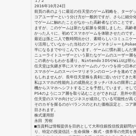
１/２
2016年10⽉24⽇
前⾴の表のように最近の任天堂のゲーム戦略を、ターゲ
コアユーザーという分け⽅が⼀般的ですが、さらに細分
でゲームに触れたことがなかった⾼齢者などのことです。P
ますが、このゲームは新たな鉱脈を発掘しました。⾼齢
かった⼈々に、初めてスマホゲームを体験させたのです。
最近は孫と⼆⼈で数時間出かけ、素晴らしいコミュニケ
り活⽤していなかった当社のファンドマネジャーもPoke
半になるまでやりこんでいます。ゲームに慣れ親しんだ
ニューライトユーザーという新たなゲームのユーザー層
この表からもわかる通り、Nintendo３DSやWiiU
任天堂は⽮継ぎ早にスマホゲームのノウハウを持つ⽇本のDe
スマホゲームのスーパーマリオランのローンチを進めて
もしれませんが、⻑年任天堂株を真剣に追いかけてきた
私はスマホの性能向上の成熟化とタッチパネルの限界に
機からスマホへシフトすることを予想しています。そして
PS4のようにコア層を取り込むことができれば、意外や意
任天堂のスマホ向けビジネスが成功している可能性が⾼
そのカギを握るのがバランスのとれた価格設定と、コア
⽬されます。
株式運⽤部
永⽥ 芳樹
■当資料は情報提供を⽬的として⼤和住銀投信投資顧問が
り、特定の投資信託・⽣命保険・株式・債券等の売買を