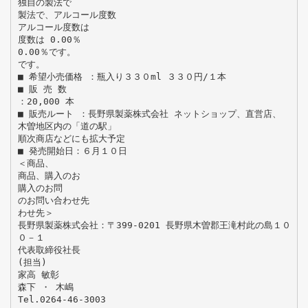
独自の製法で
製法で、アルコール度数
アルコール度数は
度数は 0.00％
0.00％です。
です。
■ 希望小売価格 ：瓶入り３３０ml ３３０円/１本
■ 販 売 数
：20,000 本
■ 販売ルート ：長野県製薬株式会社 ネットショップ、直営店、
木曽地区内の「道の駅」
順次商店などにも拡大予定
■ 発売開始日：６月１０日
＜商品、
商品、購入のお
購入のお問
のお問い合わせ先
わせ先＞
長野県製薬株式会社：〒399-0201 長野県木曽郡王滝村此の島１０
０－１
代表取締役社長
(担当)
家高 敏彰
森下 ・ 木嶋
Tel.0264-46-3003