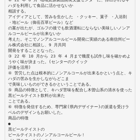
ハダを利用して食品に活かせないか
相談する。
アイディアとして、苦みを生かした ・クッキー、菓子 ・入浴剤
・地ビール（御岳百草ビール）など
の案が出たが、ゴルフの後でも飲酒運転にならない美味しいノンア
ルコールビールが出来ないか
考えた。そこでノンアルコールビール開発に実績のある南信州ビー
ル株式会社に相談し、9 月共同
開発をすることとなった。
③ 22 年 10 月から 23 年 4 月まで幾度も試作し味を確かめよ
うやく味が決まった。(センターのクイック
評価を活用)
④ 苦労した点は根本的にノンアルコールが出来るかという点と、キ
ハダの苦みを生かしながらどこま
で美味しいものができるかということである。
⑤ 商品の特徴として、キハダ苦味を配合し木曽山系の清水を使った
黒ビールテイスト飲料が出来た
ことである。
⑥ 特徴を発信するため、専門家(県内デザイナー)の派遣を受けラ
ベルのデザインもお願いした。
商品の特徴
●
黒ビールテイストの
ビールテイストのノンアルコールビール！