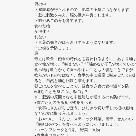
胃の中
・満腹感が得られるので、肥満の予防につながります。
・脳に刺激を与え、脳の働きを良くします。
・歯やあごの骨を育てます。
食べた物
が消化さ
れない
・言葉の発音がはっきりするようになります。
・虫歯を予防します。
最
最近は軟食・飽食の時代とも言われるように、あまり噛
食べ物が増え、“噛まない子”“噛めない子”が増えていま
食べ物は軟らかくて食べやすいことも大切なことですが
軟らかいものではなく、食事の中に適度に噛みごたえの
ると、自然と噛む回数も増えます。
朝ごはんを食べることで、昼食や夕食の食べ過ぎを防
◎噛むことを身につけるには？
ぎ、肥満の原因となる中性脂肪が増えるのも防げます。
★歯ごたえのある食べ物を食べる
・食事にきんぴらごぼう、ひじきや切り干し大根の煮物
など献立に取り入れましょう。
・おやつに、りんご、スティック野菜、煮干、せんべい
「噛むおやつ」を食べるように心がけましょう。
☆コーンフレークと牛乳＋野菜・果物
★食事中は急がない