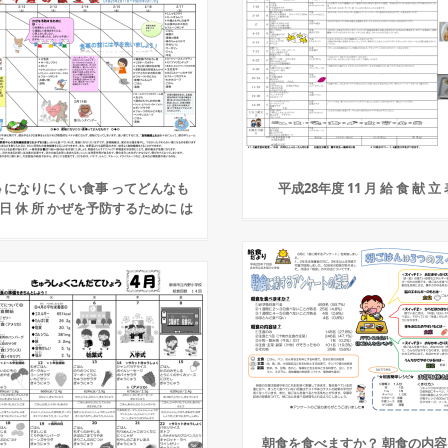
 になりにくい食事 ってどんなも
平成28年度 11 月 給 食 献 立
 日 休 所 かぜを予防するために は
朝食を食べますか？ 朝食の内