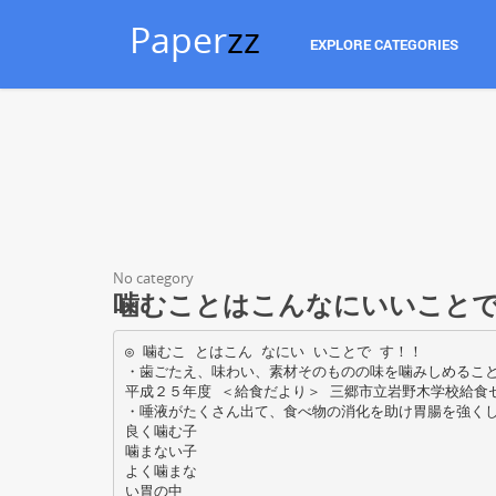
Paper
zz
EXPLORE CATEGORIES
No category
噛むことはこんなにいいことで
◎ 噛むこ とはこん なにい いことで す！！
・歯ごたえ、味わい、素材そのものの味を噛みしめるこ
平成２５年度 ＜給食だより＞ 三郷市立岩野木学校給食
・唾液がたくさん出て、食べ物の消化を助け胃腸を強く
良く噛む子
噛まない子
よく噛まな
い胃の中