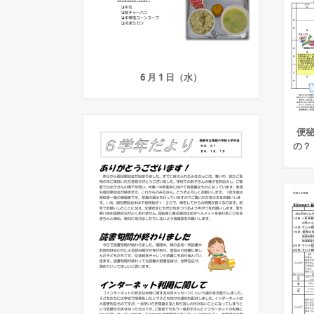
6 月 1 日（水）
便秘
の？