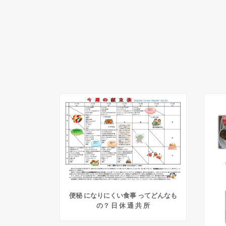
便秘 になりにくい食事 ってどんなも
の？ 日 休 通 共 所