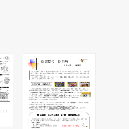
す！！
？