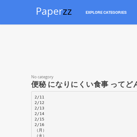
Paper
zz
EXPLORE CATEGORIES
No category
便秘 になりにくい食事 ってどん
2/11
2/12
2/13
2/14
2/15
2/16
（月）
（火）