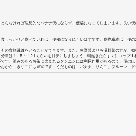
をとらなければ理想的なバナナ便にならず、便秘になってしまいます。良い便
３食しっかりと食べていれば、便秘になりにくいはずです。食物繊維は、便の
倍もの食物繊維をとることができます。また、生野菜よりも温野菜の方が、効
分量は１.５ℓ～２ℓくらいを目安にしましょう。朝起きたらすぐにコップ１
要です。渋みのあるお茶に含まれるタンニンには利尿作用があるので、便のほ