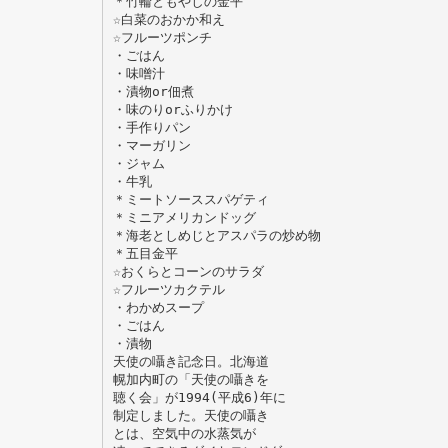
＊竹輪ともやしの金平
☆白菜のおかか和え
☆フルーツポンチ
・ごはん
・味噌汁
・漬物or佃煮
・味のりorふりかけ
・手作りパン
・マーガリン
・ジャム
・牛乳
＊ミートソーススパゲティ
＊ミニアメリカンドッグ
＊海老としめじとアスパラの炒め物
＊五目金平
☆おくらとコーンのサラダ
☆フルーツカクテル
・わかめスープ
・ごはん
・漬物
天使の囁き記念日。北海道
幌加内町の「天使の囁きを
聴く会」が1994(平成6)年に
制定しました。天使の囁き
とは、空気中の水蒸気が