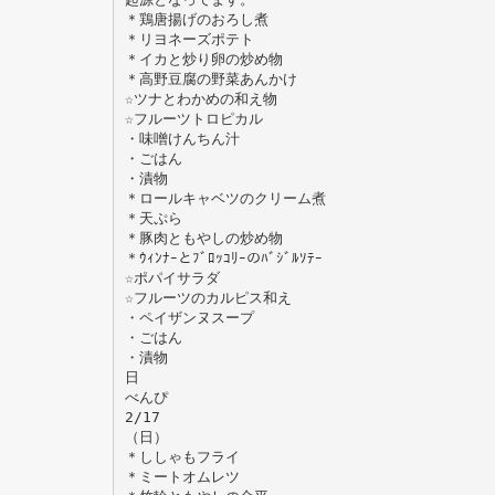
＊鶏唐揚げのおろし煮
＊リヨネーズポテト
＊イカと炒り卵の炒め物
＊高野豆腐の野菜あんかけ
☆ツナとわかめの和え物
☆フルーツトロピカル
・味噌けんちん汁
・ごはん
・漬物
＊ロールキャベツのクリーム煮
＊天ぷら
＊豚肉ともやしの炒め物
＊ｳｨﾝﾅｰとﾌﾞﾛｯｺﾘｰのﾊﾞｼﾞﾙｿﾃｰ
☆ポパイサラダ
☆フルーツのカルピス和え
・ペイザンヌスープ
・ごはん
・漬物
日
べんぴ
2/17
（日）
＊ししゃもフライ
＊ミートオムレツ