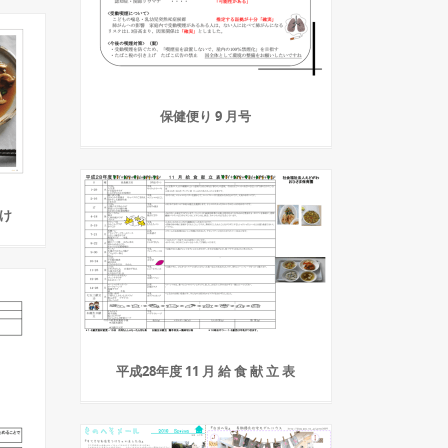
保健便り 9 月号
け
平成28年度 11 月 給 食 献 立 表