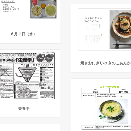
6 月 1 日（水）
焼きおにぎりの きのこあんか
栄養学