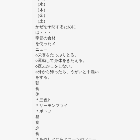
（水）
（木）
（金）
（土）
かぜを予防するために
は・・・
季節の食材
を使ったメ
ニュー
◇栄養をたっぷりとる。
◇運動して身体をきたえる。
◇夜ふかしをしない。
◇外から帰ったら、うがいと手洗い
をする。
朝
食
休
＊三色丼
＊サーモンフライ
＊ポトフ
昼
食
夕
食
＊もやしとにらとコーンのソテー