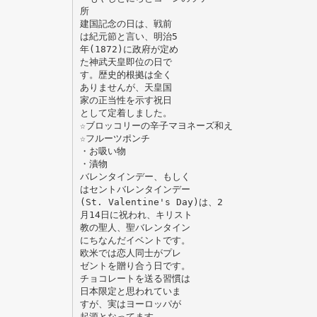
所
建国記念の日は、戦前
は紀元節と言い、明治5
年(1872)に政府が定め
た神武天皇即位の日で
す。歴史的根拠は全く
ありませんが、天皇国
家の正当性を示す祝日
として定着しました。
☆ブロッコリーの辛子マヨネーズ和え
☆フルーツポンチ
・お吸い物
・漬物
バレンタインデー、もしく
はセントバレンタインデー
(St. Valentine's Day)は、2
月14日に祝われ、キリスト
教の聖人、聖バレンタイン
にちなんだイベントです。
欧米では恋人同士がプレ
ゼントを贈り合う日です。
チョコレートを送る習慣は
日本限定と思われていま
すが、実はヨーロッパが
起源となってます。