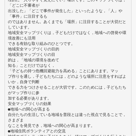
「どこに不審者が
出没した」「どこで事件が発生した」といったような，「人」や
「事件」に注目するも
のではありません。あくまでも「場所」に注目することが大切だと
しています。
地域安全マップづくりは，子どもだけではなく，地域への啓発や環
境改善にも活用
できる有効な取り組みのひとつです。
地域安全マップづくりの目的
地域安全マップづくりの目
的は，「地域の環境を改めて
知る」ことだけではなく，
「子どもの持つ危機回避能力を高める」ことにあります。マッ
プ作りを通し，子どもたちには，どのような場所に注意をすればよ
いか，自身で判断
できる力をつけさせることが大切です。このためには，子どもたち
がマップ作りに参
加する必要があります。
安全マップづくりの効果
●地域への関心が高まる
自分たちの生活している地域を普段とは違った視点で見ることで，
さまざま
なことを発見でき，地域への関心が高まります。
●地域住民ボランティアとの交流