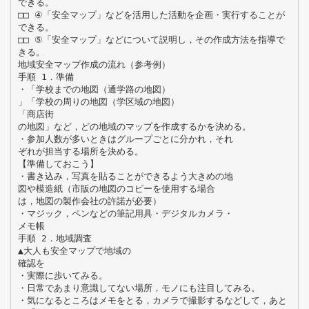
できる。
□□ ④「安全マップ」などを活用した活動を企画・実行することが
できる。
□□ ⑤「安全マップ」などについて説明し，その作成方法を指導で
きる。
地域安全マップ作成の流れ（参考例）
手順 1．準備
・「学校までの地図（通学路の地図）
」「学校の周りの地図（学区域の地図）
「商店街
の地図」など，どの地域のマップを作成するかを決める。
・参加人数が多いときはグループごとに分かれ，それ
ぞれが担当する場所を決める。
【準備しておこう】
・書き込み，写真を貼ることができるよう大きめの地
図や模造紙（市販の地図のコピーを使用する場合
は，地図の製作会社の許諾が必要）
・マジック，ペンなどの筆記用具・デジタルカメラ・
メモ帳
手順 2．地域調査
▲大人も安全マップで地域の
確認を
・実際に歩いてみる。
・日常であまり意識してない場所，モノにも注目してみる。
・気になるところはメモをとる，カメラで撮影するなどして，あと