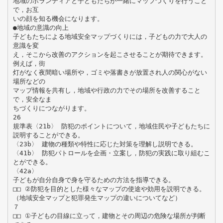
地域のボランティアと子どもたちが一緒にマップづくりを行うこと
で，お互
いの顔を知る機会になります。
●地域の意識の向上
子どもたちによる地域安全マップづくりには，子どもの力で大人の
意識を変
え，そこから改善のアクションを起こさせることが期待できます。
例えば，街
灯がなく夜間暗い場所や，ゴミや落書きが放置され人の関心がない
場所などの
マップ情報を共有し，地域や行政の力でその場所を改善すること
で，安全なま
ちづくりにつながります。
26
規準表〈21b〉 防犯のポイントについて，地域住民や子どもたちに
説明することができる。
〈23b〉 建物の種類や特性に応じた対策を理解し説明できる。
〈41b〉 防犯パトロールを企画・立案し，防犯の実践に取り組むこ
とができる。
〈42a〉
子どもが自分自身で身を守るための方法を指導できる。
□□ ②防犯を目的とした様々なマップの使途や効用を説明できる。
（地域安全マップと犯罪発生マップの違いについてなど）
７
□□ ①子どもの目線に立って，建物とその周辺の危険な場所が判断