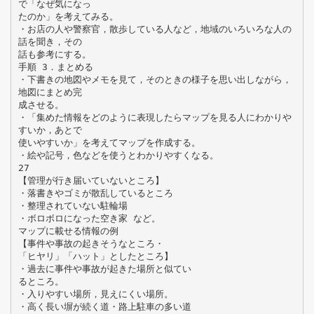
で「なぜ気になっ
たのか」を考えてみる。
・お店の人や警察官，散歩している人など，地域のいろいろな人の
話を聞き，その
話も参考にする。
手順 3．まとめる
・下書きの地図やメモを見て，そのときの様子を思い出しながら，
地図にまとめ完
成させる。
・「集めた情報をどのように表現したらマップを見る人にわかりや
すいか，あとで
使いやすいか」を考えてマップを作成する。
・絵や記号，色などを使うとわかりやすくなる。
27
【管理が行き届いていないところ】
・落書きやゴミが散乱しているところ
・整理されていない駐輪場
・ボロボロになった空き家 など。
マップに載せる情報の例
【事件や事故の起きそうなところ・
「ヒヤリ」「ハット」としたところ】
・過去に事件や事故が起きた場所と似てい
るところ。
・入りやすい場所，見えにくい場所。
・高く長い塀が続く道・路上駐車の多い道