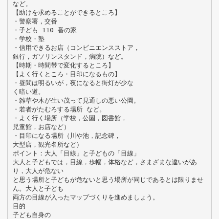
など。
【助けを求めることができるところ】
・警察署，交番
・子ども 110 番の家
・学校・塾
・信用できるお店（コンビニエンスストア，
銀行，ガソリンスタンド，病院）など。
【時期・時間帯で変化するところ】
【よく行くところ・目印になるもの】
・昼間は明るいが，夜になると街灯が少な
く暗い道。
・雑草や木が生い茂って見通しの悪い公園。
・若者がたむろする場所 など。
・よく行く場所（学校，公園，図書館，
児童館，お店など）
・目印になる場所（川や池，記念碑，
大型店，観光名所など）
ポイント：大人「目線」と子どもの「目線」
大人と子どもでは，目線，歩幅，体格など，さまざまな違いがあ
り，大人が危ない
と思う場所と子どもが危ないと思う場所が同じであるとは限りませ
ん。大人と子ども
両方の目線が入ったマップづくりを進めましょう。
目的
子ども自身の