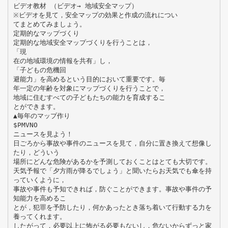
ビデオ教材 （ビデオ→ 地域安全マップ）
※ビデオを見て，安全マップの効果と作成の流れについ
てまとめてみましょう。
定期的なマップづくり
定期的な地域安全マップづくりを行うことは，
「現
在の地域環境の情報を共有」し，
「子どもの危機回
避能力」を高めるという目的において重要です。毎
年一定の年齢を対象にマップづくりを行うことで，
地域に住むすべての子どもたちの能力を育成するこ
とができます。
▲毎年のマップ作り
$PMVNO
ニュースを見よう！
日ごろから事故や事件のニュースを見て，自分に置き換えて想像し
たり，どういう
場所にどんな危険があるかを予測しておくことはとても大切です。
天気予報で「夕方雨が降るでしょう」と聞いたらお天気でも傘を持
っていくように，
事故や事件も予知できれば，防ぐことができます。事故や事件の予
知能力を高めるこ
とが，犯罪を予防したり，何かあったとき落ち着いて行動する力を
養ってくれます。
したがって，必要以上に怖がる必要もないし，危ないからずっと家