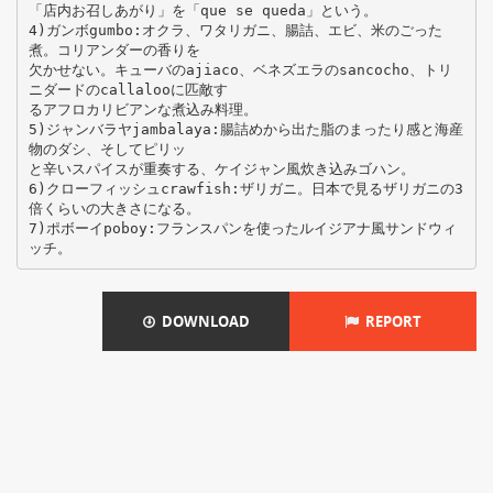
「店内お召しあがり」を「que se queda」という。
4)ガンボgumbo:オクラ、ワタリガニ、腸詰、エビ、米のごった
煮。コリアンダーの香りを
欠かせない。キューバのajiaco、ベネズエラのsancocho、トリ
ニダードのcallalooに匹敵す
るアフロカリビアンな煮込み料理。
5)ジャンバラヤjambalaya:腸詰めから出た脂のまったり感と海産
物のダシ、そしてピリッ
と辛いスパイスが重奏する、ケイジャン風炊き込みゴハン。
6)クローフィッシュcrawfish:ザリガニ。日本で見るザリガニの3
倍くらいの大きさになる。
7)ポボーイpoboy:フランスパンを使ったルイジアナ風サンドウィ
DOWNLOAD
REPORT