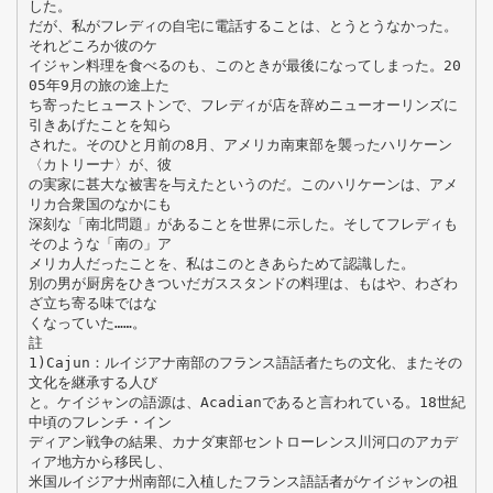
した。
だが、私がフレディの自宅に電話することは、とうとうなかった。
それどころか彼のケ
イジャン料理を食べるのも、このときが最後になってしまった。20
05年9月の旅の途上た
ち寄ったヒューストンで、フレディが店を辞めニューオーリンズに
引きあげたことを知ら
された。そのひと月前の8月、アメリカ南東部を襲ったハリケーン
〈カトリーナ〉が、彼
の実家に甚大な被害を与えたというのだ。このハリケーンは、アメ
リカ合衆国のなかにも
深刻な「南北問題」があることを世界に示した。そしてフレディも
そのような「南の」ア
メリカ人だったことを、私はこのときあらためて認識した。
別の男が厨房をひきついだガススタンドの料理は、もはや、わざわ
ざ立ち寄る味ではな
くなっていた……。
註
1)Cajun：ルイジアナ南部のフランス語話者たちの文化、またその
文化を継承する人び
と。ケイジャンの語源は、Acadianであると言われている。18世紀
中頃のフレンチ・イン
ディアン戦争の結果、カナダ東部セントローレンス川河口のアカデ
ィア地方から移民し、
米国ルイジアナ州南部に入植したフランス語話者がケイジャンの祖