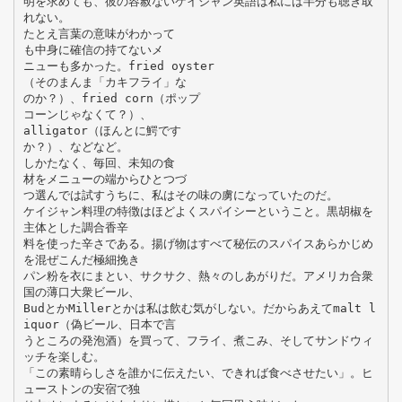
明を求めても、彼の容赦ないケイジャン英語は私には半分も聴き取
れない。
たとえ言葉の意味がわかって
も中身に確信の持てないメ
ニューも多かった。fried oyster
（そのまんま「カキフライ」な
のか？）、fried corn（ポップ
コーンじゃなくて？）、
alligator（ほんとに鰐です
か？）、などなど。
しかたなく、毎回、未知の食
材をメニューの端からひとつづ
つ選んでは試すうちに、私はその味の虜になっていたのだ。
ケイジャン料理の特徴はほどよくスパイシーということ。黒胡椒を
主体とした調合香辛
料を使った辛さである。揚げ物はすべて秘伝のスパイスあらかじめ
を混ぜこんだ極細挽き
パン粉を衣にまとい、サクサク、熱々のしあがりだ。アメリカ合衆
国の薄口大衆ビール、
BudとかMillerとかは私は飲む気がしない。だからあえてmalt l
iquor（偽ビール、日本で言
うところの発泡酒）を買って、フライ、煮こみ、そしてサンドウィ
ッチを楽しむ。
「この素晴らしさを誰かに伝えたい、できれば食べさせたい」。ヒ
ューストンの安宿で独