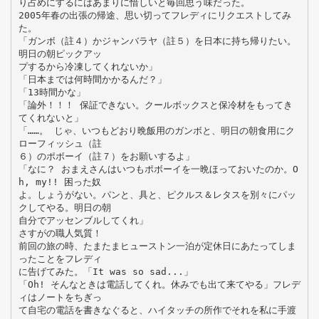
り占めにするにはあまりに惜しいと毎回思う味だった。
2005年春の出張の帰途、思い切ってフレディにリクエストしてみ
た。
「ガンボ（註４）かジャンバラヤ（註５）を日本に持ち帰りたい。
明日の朝ピックアッ
プするから冷凍してくれないか」
「日本までは何時間かかるんだ？」
「13時間かな」
「論外！！！ 保証できない。クールボックスと保冷材をもってき
てくれないと」
「……。 じゃ、いつもどおり晩飯用のガンボと、明日の朝食用にク
ローフィッシュ（註
６）のポボーイ（註７）をお願いするよ」
「なに？ おまえさんはいつもポボーイを一晩ほっておいたのか。O
h, my!! 困った奴
よ。しょうがない。パンと、具と、ピクルス＆レタスを別々にパッ
クしてやる。明日の朝
自分でアッセンブルしてくれ」
さすがの職人気質！
前回の旅の時、たまたまヒューストン一泊が定休日にあたってしま
ったことをフレディ
に告げてみた。「It was so sad...」
「Oh! そんなときは電話してくれ。休みでも出て来てやる」フレデ
ィはノートをちぎっ
て自宅の電話を書きなぐると、ハイタッチの所作でそれを私に手渡