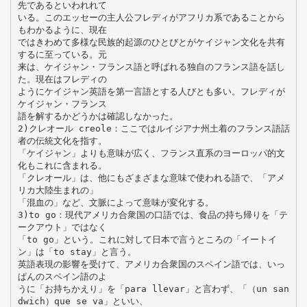
先であるといわれれて
いる。このエッセーの主人公フレディがアフリカ系であることから
もわかるように、現在
ではきわめて多様な民族的起源のひとびとがケイジャン文化を共有
するに至っている。元
来は、ケイジャン・フランス語と呼ばれる独自のフランス語を話し
た。現在はフレディの
ようにケイジャン英語を第一言語とする人びとも多い。フレディが
ケイジャン・フランス
語を解するかどうかは確認しなかった。
2)クレオール creole：ここではルイジアナ州土着のフランス語話
者の伝統文化を指す。
「ケイジャン」よりも意味が広く、フランス直系のヨーロッパ的文
化もこれに含まれる。
「クレオール」は、他にもざまざまな意味で使われる語で、「アメ
リカ大陸生まれの」
「混血の」など、文脈によって意味が変化する。
3)to go：現代アメリカ合衆国の口語では、食品の持ち帰りを「テ
ークアウト」ではなく
「to go」という。これに対して日本で言うところの「イートイ
ン」は「to stay」と言う。
英語表現の影響を受けて、アメリカ合衆国のスペイン語では、いっ
ぱんのスペイン語のよ
うに「お持ちかえり」を「para llevar」と言わず、「（un san
dwich）que se va」といい、