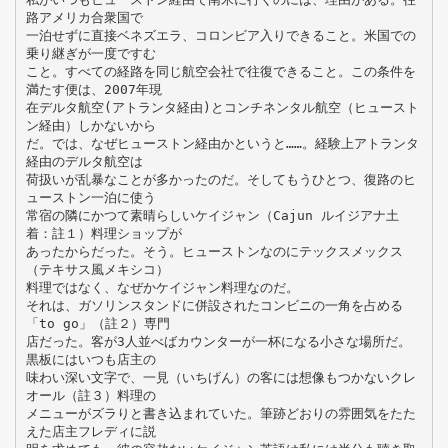
路アメリカ合衆国で
一泊せずに直接ベネズエラ、コロンビア入りできること。米国での
乗り継ぎが一度ですむ
こと。すべての経路を同じ航空会社で往復できること。この条件を
満たす便は、2007年現
在デルタ航空(アトランタ経由)とコンチネンタル航空（ヒュースト
ン経由）しかないから
だ。では、なぜヒューストン経由かというと……。経験上アトランタ
経由のデルタ航空は
荷扱いが乱暴なことが多かったのだ。そしてもうひとつ、復路のヒ
ューストン一泊に使う
常宿の隣にかつて素晴らしいケイジャン（Cajun ルイジアナ土
着：註１）料理ショップが
あったからだった。そう。ヒューストンなのにテックスメックス
（テキサス風メキシコ）
料理ではなく、なぜかケイジャン料理なのだ。
それは、ガソリンスタンドに併設されたコンビニの一角を占める
「to go」（註２）専門
店だった。客が3人並べばカウンターが一杯になる小さな場所だ。
黒板にはいつも店主の
味わい深い文字で、一見（いちげん）の客には想像もつかないクレ
オール（註３）料理の
メニューがズラりと書き込まれていた。筆跡どおりの雰囲気をたた
えた店主フレディに説