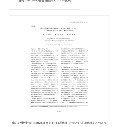
発泡スチロール容器 製品サイズ・一覧表
病いの慢性性(CHRONICITY) における｢軌跡｣について:人は軌跡をどのよう