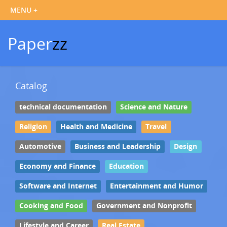
Paper
zz
Catalog
technical documentation
Science and Nature
Religion
Health and Medicine
Travel
Automotive
Business and Leadership
Design
Economy and Finance
Education
Software and Internet
Entertainment and Humor
Cooking and Food
Government and Nonprofit
Lifestyle and Career
Real Estate