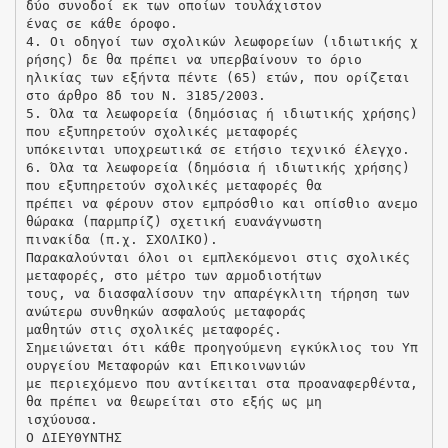
δύο συνοδοί εκ των οποίων τουλάχιστον
ένας σε κάθε όροφο.
4. Οι οδηγοί των σχολικών λεωφορείων (ιδιωτικής χ
ρήσης) δε θα πρέπει να υπερβαίνουν το όριο
ηλικίας των εξήντα πέντε (65) ετών, που ορίζεται
στο άρθρο 8δ του Ν. 3185/2003.
5. Όλα τα λεωφορεία (δημόσιας ή ιδιωτικής χρήσης)
που εξυπηρετούν σχολικές μεταφορές
υπόκεινται υποχρεωτικά σε ετήσιο τεχνικό έλεγχο.
6. Όλα τα λεωφορεία (δημόσια ή ιδιωτικής χρήσης)
που εξυπηρετούν σχολικές μεταφορές θα
πρέπει να φέρουν στον εμπρόσθιο και οπίσθιο ανεμο
θώρακα (παρμπρίζ) σχετική ευανάγνωστη
πινακίδα (π.χ. ΣΧΟΛΙΚΟ).
Παρακαλούνται όλοι οι εμπλεκόμενοι στις σχολικές
μεταφορές, στο μέτρο των αρμοδιοτήτων
τους, να διασφαλίσουν την απαρέγκλιτη τήρηση των
ανώτερω συνθηκών ασφαλούς μεταφοράς
μαθητών στις σχολικές μεταφορές.
Σημειώνεται ότι κάθε προηγούμενη εγκύκλιος του Υπ
ουργείου Μεταφορών και Επικοινωνιών
με περιεχόμενο που αντίκειται στα προαναφερθέντα,
θα πρέπει να θεωρείται στο εξής ως μη
ισχύουσα.
Ο ΔΙΕΥΘΥΝΤΗΣ