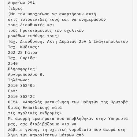
Δυμαίων 25Α
(έδρες
(Με την υποχρέωση να αναρτήσουν αυτή
στις ιστοσελίδες τους και να ενημερώσουν
τους Διευθυντές και
τους Προϊσταμένους των σχολικών
μονάδων ευθύνης τους)
Ταχ. Διεύθυνση: Ακτή Δυμαίων 25Α & Σκαγιοπουλείου
Ταχ. Κώδικας:
262 22 Πάτρα
Ταχ. Θυρίδα:
2540
Πληροφορίες:
Αργυροπούλου Β.
Τηλέφωνο:
2610 362405
Fax:
2610 362422
ΘΕΜΑ: «Ασφαλής μετακίνηση των μαθητών της Πρωτοβά
θμιας Εκπαίδευσης κατά
τις σχολικές εκδρομές»
Με αφορμή ερωτήματα που υποβλήθηκαν στην Υπηρεσία
μας, σας διαβιβάζουμε για να
λάβετε γνώση, τη σχετική νομοθεσία που αφορά στη
λήψη των απαραίτητων μέτρων από