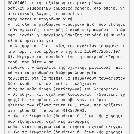
68/6146) με την εξαίρεση των μισθωμένων
αστικών λεωφορείων δημόσιας χρήσης, στα οποία, γι
α τεχνικούς λόγους δε μπορεί να
εφαρμοστεί η υποχρέωση αυτή.
• Για όλα τα μισθωμένα λεωφορεία Δ.Χ. που εξυπηρε
τούν σχολικές μεταφορές (κοινά υπερυψωμένα - διώρ
οφα) ισχύει η υποχρέωση ύπαρξης συνοδού (ή συνοδώ
ν) που ορίζεται για
τα λεωφορεία ιδιοκτησίας των σχολείων (σύμφωνα με
την παρ. 5 του άρθρου 5 της υ.α Δ16900/2550/197
6). Μέριμνα του συνοδού είναι η αποτροπή {Συμπερι
φορών που θέτουν σε
κίνδυνο την ασφάλεια της σχολικής μεταφοράς. Ειδι
κά για τα μισθωμένα διώροφα λεωφορεία
τονίζεται ότι θα πρέπει να επιβαίνουν τουλάχιστον
δύο συνοδοί εκ των οποίων τουλάχιστον
ένας σε κάθε όροφο (κατάστρωμα) του λεωφορείου.
• Οι οδηγοί των σχολικών λεωφορείων (ιδιωτικής χρ
ήσης) δε θα πρέπει να υπερβαίνουν το όριο
ηλικίας των εξήντα πέντε (65) ετών, που ορίζεται
στο όρθρο 8δ του νόμου 3185/2003.
• Όλα τα λεωφορεία (δημόσιας ή ιδιωτικής χρήσης)
που εξυπηρετούν σχολικές μεταφορές
υπόκεινται υποχρεωτικά σε ετήσιο τεχνικό έλεγχο.
• Όλα τα λεωφορεία (δημόσιος ή ιδιωτικής χρήσης)