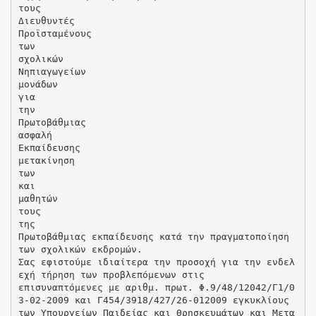
τους
Διευθυντές
Προϊσταμένους
των
σχολικών
Νηπιαγωγείων
μονάδων
για
την
Πρωτοβάθμιας
ασφαλή
Εκπαίδευσης
μετακίνηση
των
και
μαθητών
τους
της
Πρωτοβάθμιας εκπαίδευσης κατά την πραγματοποίηση
των σχολικών εκδρομών.
Σας εφιστούμε ιδιαίτερα την προσοχή για την ενδελ
εχή τήρηση των προβλεπόμενων στις
επισυναπτόμενες με αριθμ. πρωτ. Φ.9/48/12042/Γ1/0
3-02-2009 και Γ454/3918/427/26-012009 εγκυκλίους
των Υπουργείων Παιδείας και Θρησκευμάτων και Μετα