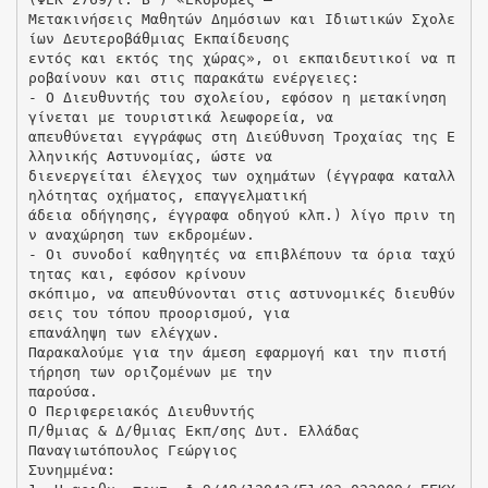
Μετακινήσεις Μαθητών Δημόσιων και Ιδιωτικών Σχολε
ίων Δευτεροβάθμιας Εκπαίδευσης
εντός και εκτός της χώρας», οι εκπαιδευτικοί να π
ροβαίνουν και στις παρακάτω ενέργειες:
- Ο Διευθυντής του σχολείου, εφόσον η μετακίνηση
γίνεται με τουριστικά λεωφορεία, να
απευθύνεται εγγράφως στη Διεύθυνση Τροχαίας της Ε
λληνικής Αστυνομίας, ώστε να
διενεργείται έλεγχος των οχημάτων (έγγραφα καταλλ
ηλότητας οχήματος, επαγγελματική
άδεια οδήγησης, έγγραφα οδηγού κλπ.) λίγο πριν τη
ν αναχώρηση των εκδρομέων.
- Οι συνοδοί καθηγητές να επιβλέπουν τα όρια ταχύ
τητας και, εφόσον κρίνουν
σκόπιμο, να απευθύνονται στις αστυνομικές διευθύν
σεις του τόπου προορισμού, για
επανάληψη των ελέγχων.
Παρακαλούμε για την άμεση εφαρμογή και την πιστή
τήρηση των οριζομένων με την
παρούσα.
Ο Περιφερειακός Διευθυντής
Π/θμιας & Δ/θμιας Εκπ/σης Δυτ. Ελλάδας
Παναγιωτόπουλος Γεώργιος
Συνημμένα: