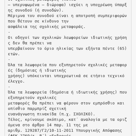
– υπερυψωμένα – διώροφα) ισχύει η υποχρέωση ύπαρξ
ης συνοδού (ή συνοδών).
Μέριμνα του συνοδού είναι η αποτροπή συμπεριφορών
που θέτουν σε κίνδυνο την
ασφάλεια της σχολικής μεταφοράς.
-
Οι οδηγοί των σχολικών λεωφορείων ιδιωτικής χρήση
ς δεν θα πρέπει να
υπερβαίνουν το όριο ηλικίας των εξήντα πέντε (65)
ετών.
-
Όλα τα λεωφορεία που εξυπηρετούν σχολικές μεταφορ
ές (δημόσιας ή ιδιωτικής
χρήσης) υπόκεινται υποχρεωτικά σε ετήσιο τεχνικό
έλεγχο.
-
Όλα τα λεωφορεία (δημόσια ή ιδιωτικής χρήσης) που
εξυπηρετούν σχολικές
μεταφορές θα πρέπει να φέρουν στον εμπρόσθιο και
οπίσθιο παρμπρίζ σχετική
ευανάγνωστη πινακίδα (π.χ. ΣΧΟΛΙΚΟ).
Τέλος, κρίνουμε σκόπιμο, κατ΄ αναλογία με τα οριζ
όμενα στο άρθρο 14 παρ. 11 της με
αριθμ. 129287/Γ2/10-11-2011 Υπουργικής Απόφασης
(ΦΕΚ 2769/τ. Β΄) «Εκδρομές –