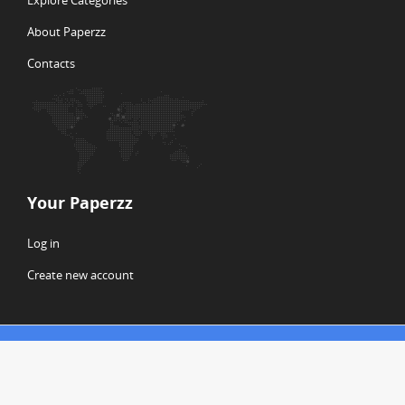
Explore Categories
About Paperzz
Contacts
Your Paperzz
Log in
Create new account
© Copyright 2026 Paperzz
ABOUT PAPERZZ
DMCA / GDPR
REPORT