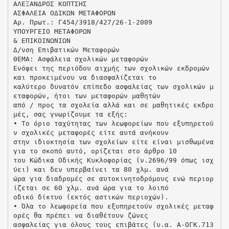
ΑΛΕΞΑΝΔΡΟΣ ΚΟΠΤΣΗΣ
ΑΣΦΑΛΕΙΑ ΟΔΙΚΩΝ ΜΕΤΑΦΟΡΩΝ
Αρ. Πρωτ.: Γ454/3918/427/26-1-2009
ΥΠΟΥΡΓΕΙΟ ΜΕΤΑΦΟΡΩΝ
& ΕΠΙΚΟΙΝΩΝΙΩΝ
Δ/νση Επιβατικών Μεταφορών
ΘΕΜΑ: Ασφάλεια σχολικών μεταφορών
Ενόψει της περιόδου αιχμής των σχολικών εκδρομών
και προκειμένου να διασφαλίζεται το
καλύτερο δυνατόν επίπεδο ασφαλείας των σχολικών μ
εταφορών, ήτοι των μεταφορών μαθητών
από / προς τα σχολεία αλλά και σε μαθητικές εκδρο
μές, σας γνωρίζουμε τα εξής:
• Το όριο ταχύτητας των λεωφορείων που εξυπηρετού
ν σχολικές μεταφορές είτε αυτά ανήκουν
στην ιδιοκτησία των σχολείων είτε είναι μισθωμένα
για το σκοπό αυτό, ορίζεται στο άρθρο 10
του Κώδικα Οδικής Κυκλοφορίας (ν.2696/99 όπως ισχ
ύει) και δεν υπερβαίνει τα 80 χλμ. ανά
ώρα για διαδρομές σε αυτοκινητοδρόμους ενώ περιορ
ίζεται σε 60 χλμ. ανά ώρα για το λοιπό
οδικό δίκτυο (εκτός αστικών περιοχών).
• Όλα το λεωφορεία που εξυπηρετούν σχολικές μεταφ
ορές θα πρέπει να διαθέτουν ζώνες
ασφαλείας για όλους τους επιβάτες (υ.α. Α-ΟΓΚ.713