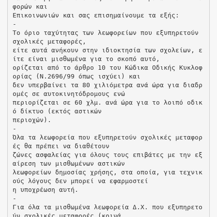
φορών και
Επικοινωνιών και σας επισημαίνουμε τα εξής:
-
Το όριο ταχύτητας των λεωφορείων που εξυπηρετούν
σχολικές μεταφορές,
είτε αυτά ανήκουν στην ιδιοκτησία των σχολείων, ε
ίτε είναι μισθωμένα για το σκοπό αυτό,
ορίζεται από το άρθρο 10 του Κώδικα Οδικής Κυκλοφ
ορίας (Ν.2696/99 όπως ισχύει) και
δεν υπερβαίνει τα 80 χιλιόμετρα ανά ώρα για διαδρ
ομές σε αυτοκινητόδρομους ενώ
περιορίζεται σε 60 χλμ. ανά ώρα για το λοιπό οδικ
ό δίκτυο (εκτός αστικών
περιοχών).
-
Όλα τα λεωφορεία που εξυπηρετούν σχολικές μεταφορ
ές θα πρέπει να διαθέτουν
ζώνες ασφαλείας για όλους τους επιβάτες με την εξ
αίρεση των μισθωμένων αστικών
λεωφορείων δημοσίας χρήσης, στα οποία, για τεχνικ
ούς λόγους δεν μπορεί να εφαρμοστεί
η υποχρέωση αυτή.
-
Για όλα τα μισθωμένα λεωφορεία Δ.Χ. που εξυπηρετο
ύν σχολικές μεταφορές (κοινά