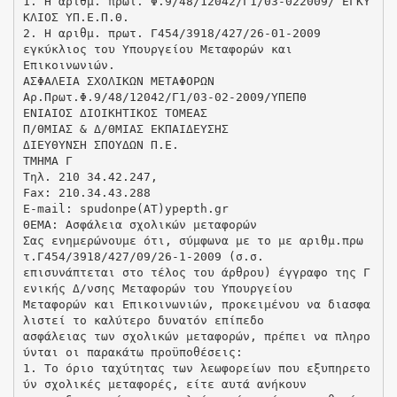
1. Η αριθμ. πρωτ. Φ.9/48/12042/Γ1/03-022009/ ΕΓΚΥ
ΚΛΙΟΣ ΥΠ.Ε.Π.Θ.
2. Η αριθμ. πρωτ. Γ454/3918/427/26-01-2009
εγκύκλιος του Υπουργείου Μεταφορών και
Επικοινωνιών.
ΑΣΦΑΛΕΙΑ ΣΧΟΛΙΚΩΝ ΜΕΤΑΦΟΡΩΝ
Αρ.Πρωτ.Φ.9/48/12042/Γ1/03-02-2009/ΥΠΕΠΘ
ΕΝΙΑΙΟΣ ΔΙΟΙΚΗΤΙΚΟΣ ΤΟΜΕΑΣ
Π/ΘΜΙΑΣ & Δ/ΘΜΙΑΣ ΕΚΠΑΙΔΕΥΣΗΣ
ΔΙΕΥΘΥΝΣΗ ΣΠΟΥΔΩΝ Π.Ε.
ΤΜΗΜΑ Γ
Τηλ. 210 34.42.247,
Fax: 210.34.43.288
E-mail: spudonpe(AT)ypepth.gr
ΘΕΜΑ: Ασφάλεια σχολικών μεταφορών
Σας ενημερώνουμε ότι, σύμφωνα με το με αριθμ.πρω
τ.Γ454/3918/427/09/26-1-2009 (σ.σ.
επισυνάπτεται στο τέλος του άρθρου) έγγραφο της Γ
ενικής Δ/νσης Μεταφορών του Υπουργείου
Μεταφορών και Επικοινωνιών, προκειμένου να διασφα
λιστεί το καλύτερο δυνατόν επίπεδο
ασφάλειας των σχολικών μεταφορών, πρέπει να πληρο
ύνται οι παρακάτω προϋποθέσεις:
1. Το όριο ταχύτητας των λεωφορείων που εξυπηρετο
ύν σχολικές μεταφορές, είτε αυτά ανήκουν