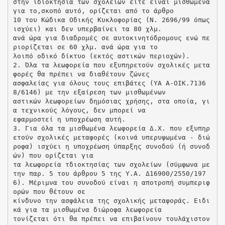
στην ιδιοκτησία των σχολείων είτε είναι μισθωμένα
για το,σκοπό αυτό, ορίζεται από το άρθρο
10 του Κώδικα Οδικής Κυκλοφορίας (Ν. 2696/99 όπως
ισχύει) και δεν υπερβαίνει τα 80 χλμ.
ανά ώρα για διαδρομές σε αυτοκινητόδρομους ενώ πε
ριορίζεται σε 60 χλμ. ανά ώρα για το
λοιπό οδικό δίκτυο (εκτός αστικών περιοχών).
2. Όλα τα λεωφορεία που εξυπηρετούν σχολικές μετα
φορές θα πρέπει να διαθέτουν ζώνες
ασφαλείας για όλους τους επιβάτες (ΥA Α-ΟΙΚ.7136
8/6146) με την εξαίρεση των μισθωμένων
αστικών λεωφορείων δημόσιας χρήσης, στα οποία, γι
α τεχνικούς λόγους, δεν μπορεί να
εφαρμοστεί η υποχρέωση αυτή.
3. Για όλα τα μισθωμένα λεωφορεία Δ.Χ. που εξυπηρ
ετούν σχολικές μεταφορές (κοινά υπερυψωμένα - διώ
ροφα) ισχύει η υποχρέωση ύπαρξης συνοδού (ή συνοδ
ών) που ορίζεται για
τα λεωφορεία τδιοκτησίας των σχολείων (σύμφωνα με
την παρ. 5 του άρθρου 5 της Υ.Α. Δ16900/2550/197
6). Μέριμνα του συνοδού είναι η αποτροπή συμπεριφ
ορών που θέτουν σε
κίνδυνο την ασφάλεια της σχολικής μεταφοράς. Ειδι
κά για τα μισθωμένα διώροφα λεωφορεία
τονίζεται ότι θα πρέπει να επιβαίνουν τουλάχιστον