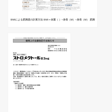
BMIによる肥満度の計算方法 BMI＝体重（ ）÷身長（M）÷身長（M） 肥満