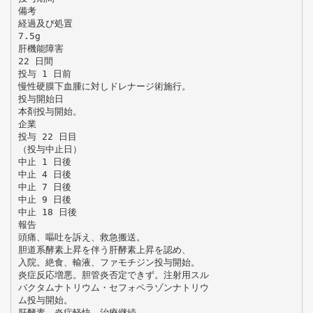
備考
経過及び処置
7.5g
肝機能障害
22 日間
投与 1 日前
慢性硬膜下血腫に対しドレナージ術施行。
投与開始日
本剤投与開始。
企業
投与 22 日目
（投与中止日）
中止 1 日後
中止 4 日後
中止 7 日後
中止 9 日後
中止 18 日後
報告
頭痛、嘔吐を訴え、救急搬送。
胆道系酵素上昇を伴う肝酵素上昇を認め、
入院。絶食、輸液、ファモチジン投与開始。
炎症反応増悪。胆管炎否定できず。注射用スル
バクタムナトリウム・セフォペラゾンナトリウ
ム投与開始。
肝酵素、炎症軽快、治療継続。