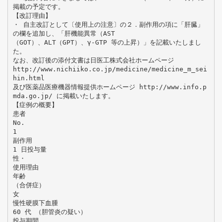
掲載の予定です。
【改訂理由】
・ 自主改訂として〔使用上の注意〕の２．副作用の項に「肝臓」
の欄を追加し、「肝機能異常（AST
（GOT）、ALT（GPT）、γ-GTP 等の上昇）」を記載いたしまし
た。
なお、改訂後の添付文書は日医工株式会社ホームページ
http://www.nichiiko.co.jp/medicine/medicine_m_sei
hin.html
及び医薬品医療機器情報提供ホームページ http://www.info.p
mda.go.jp/ に掲載いたします。
【症例の概要】
患者
No.
1
副作用
1 日投与量
性・
使用理由
年齢
（合併症）
女
慢性硬膜下血腫
60 代 （胆管炎の疑い）
投与期間