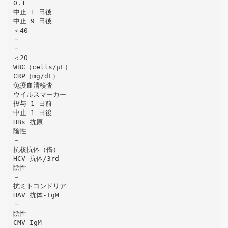
0.1
中止 1 日後
中止 9 日後
＜40
－
－
＜20
WBC（cells/μL）
CRP（mg/dL）
免疫血清検査
ウイルスマーカー
投与 1 日前
中止 1 日後
HBs 抗原
陰性
－
抗核抗体（倍）
HCV 抗体/3rd
陰性
－
抗ミトコンドリア
HAV 抗体-IgM
－
陰性
CMV-IgM