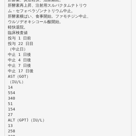
肝酵素再上昇、注射用スルバクタムナトリウ
ム・セフォペラゾンナトリウム中止。
肝酵素横ばい、食事開始。ファモチジン中止、
ウルソデオキシコール酸開始。
軽快退院。
臨床検査値
投与 1 日前
投与 22 日目
（中止日）
中止 1 日後
中止 4 日後
中止 7 日後
中止 17 日後
AST（GOT）
（IU/L）
14
554
340
51
154
27
ALT（GPT)（IU/L）
13
258