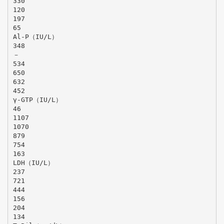
330
120
197
65
Al-P（IU/L）
348
－
534
650
632
452
γ-GTP（IU/L）
46
1107
1070
879
754
163
LDH（IU/L）
237
721
444
156
204
134