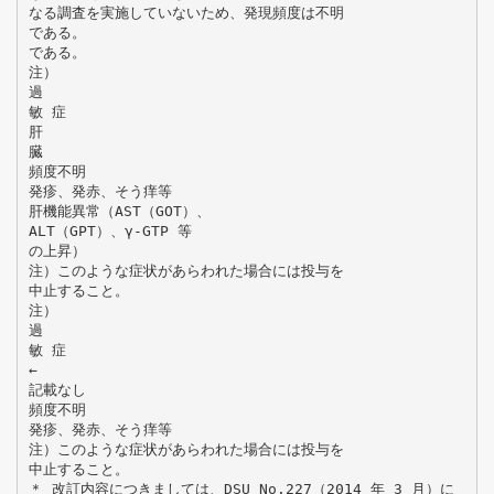
なる調査を実施していないため、発現頻度は不明
である。
である。
注）
過
敏 症
肝
臓
頻度不明
発疹、発赤、そう痒等
肝機能異常（AST（GOT）、
ALT（GPT）、γ-GTP 等
の上昇）
注）このような症状があらわれた場合には投与を
中止すること。
注）
過
敏 症
←
記載なし
頻度不明
発疹、発赤、そう痒等
注）このような症状があらわれた場合には投与を
中止すること。
＊ 改訂内容につきましては、DSU No.227（2014 年 3 月）に