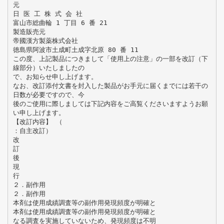
元
日 医 工 株 式 会 社
富山市総曲輪 1 丁目 6 番 21
製造販売元
帝國漢方製薬株式会社
徳島県阿波市土成町土成字北原 80 番 11
この度、上記製品につきまして「使用上の注意」の一部を改訂（下
線部分）いたしましたの
で、お知らせ申し上げます。
なお、改訂添付文書を封入した製品がお手元に届くまでには若干の
日数が必要ですので、今
後のご使用に際しましては下記内容をご高覧くださいますようお願
い申し上げます。
【改訂内容】 （
：自主改訂）
改
訂
後
現
行
２．副作用
２．副作用
本剤は使用成績調査等の副作用発現頻度が明確と
本剤は使用成績調査等の副作用発現頻度が明確と
なる調査を実施していないため、発現頻度は不明