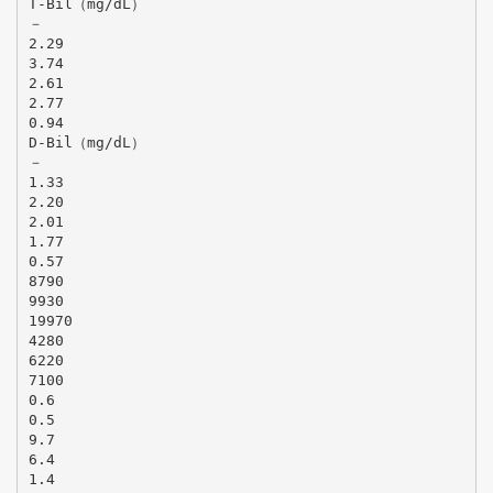
T-Bil（mg/dL）
－
2.29
3.74
2.61
2.77
0.94
D-Bil（mg/dL）
－
1.33
2.20
2.01
1.77
0.57
8790
9930
19970
4280
6220
7100
0.6
0.5
9.7
6.4
1.4