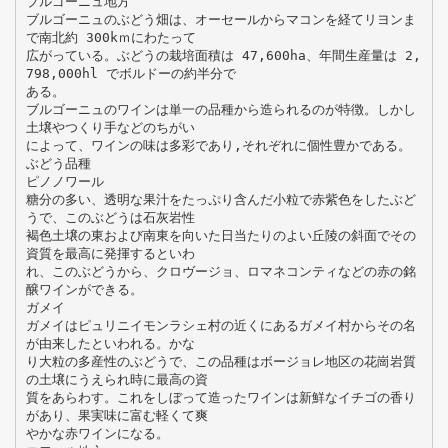
ブルゴーニュ地方
ブルゴーニュのぶどう畑は、オーセールからマコンを経てリヨンま
で南北約 300kｍにわたって
広がっている。ぶどうの栽培面積は 47,600ha、年間生産量は 2,
798,000hl でボルドーの約半分で
ある。
ブルゴーニュのワインは単一の品種から造られるのが特徴。しかし
土壌やつくり手などのちがい
によって、ワインの味は多彩であり,それぞれに個性豊かである。
ぶどう品種
ピノノワール
糖分の多い、透明な果汁をたっぷり含んだ小粒で赤紫色をしたぶど
うで、このぶどうは石灰岩性
褐色土壌の東および南東を向いた日当たりのよい丘陵の斜面でその
資質を最高に発揮するといわ
れ、このぶどうから、クロヴージョ、ロマネコンティなどの赤の銘
醸ワインができる。
ガメイ
ガメイはピュリニイモンラシェ村の近くにあるガメイ村からその名
が由来したといわれる。かな
り大粒の多産性のぶどうで、この品種はボージョレ地区の花崗岩質
の土壌にうえられ時に最高の資
質をあらわす。これをしぼって造ったワインは新鮮なイチゴの香り
があり、果実味に富む軽くて爽
やかな赤ワインになる。