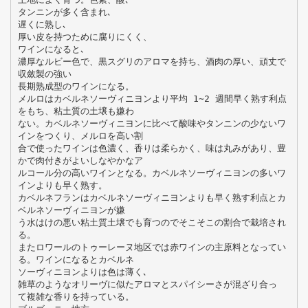
タンニンが多く含まれ､
遅くに熟し､
厚い皮を持つために腐りにくく、
ワインになると､
濃厚なルビー色で、黒スグリのアロマを持ち、酒肉の厚い、頑丈で
収斂製の強い
長期熟成型のワインになる。
メルロはカベルネソーヴィニヨンより平均 1∼2 週間早く熟す利点
をもち、粘土質の土壌も嫌わ
ない。カベルネソーヴィニヨンに比べて酸味やタンニンの少ないワ
インをつくり、メルロを高い割
合で使ったワインは色濃く、香りは柔らかく、味は丸みがあり、豊
かで肉付きがよいしなやかなア
ルコール分の高いワインとなる。カベルネソーヴィニヨンの多いワ
インよりも早く熟す。
カベルネフランはカベルネソーヴィニヨンよりも早く熟す利点とカ
ベルネソーヴィニヨンが嫌
う水はけの悪い粘土質土壌でも育つのでそこそこの割合で栽培され
る。
またロワールのトゥーレーヌ地区では赤ワインの主原料となってい
る。ワインになるとカベルネ
ソーヴィニヨンよりは色は薄く､
雑草のようなオリーヴに似たアロマとスパイシーさが混ざり合っ
て複雑な香りを持っている。