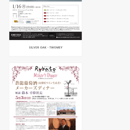
SILVER OAK・TWOMEY