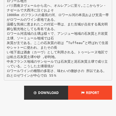
ロワール地方
パリ西南ヌヴェールから北へ、オルレアンに至り,ここからサン・
ナゼールで大西洋に注ぐおよそ
1000km のフランスの最長の河、ロワール河の本流および支流一帯
がロワールのワイン産地である。
温暖な気候に恵まれたこの付近一帯は、また古城が点在する風光明
媚な観光地としても有名である。
ロワール河流域の土壌は様々で、アンジュー地域の石灰質と片岩質
土壌、ソーミュール地域では石
灰質が主である。ここの石灰質の岩は ”Tuffeau”と呼ばれて住居
やシャトーに使われ、またその長
い地下道は酒倉（カーヴ）として利用される。トゥーレーヌ地区で
は粘土石灰質土壌や砂 ,砂利地。
中央フランス地域のサンセールでは石灰質と泥石灰質土壌で成り立
っている。こうした土壌環境が
ロワールワインの種類の多彩さ、味わいの微妙さの 所以である。
DOWNLOAD
REPORT