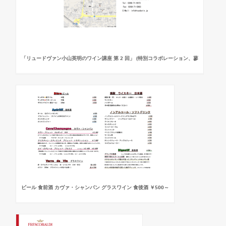
「リュードヴァン小山英明のワイン講座 第 2 回」 (特別コラボレーション、蓼
ビール 食前酒 カヴァ・シャンパン グラスワイン 食後酒 ￥500～