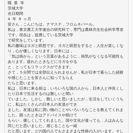
職 業 等
茨城大学
在日期間
4 年 9 ヶ月
皆さん，こんにちは。ナマステ，フロムネパール。
私は，東京農工大学連合の研究科で，専門は農林共生社会科学専攻
です。現在は，提携している茨城大学
で研究をしています。
私の趣味はヨガと瞑想です。ヨガと瞑想をすると，人生が楽しくな
り，心が優しくなります。日本には，
「気は病から」という言葉があるように，病気がなくなる可能性も
あります。疲れたときなどにヨガをやる
と，とってもリラックスができます。
さて，５分間では全部伝えられませんが，私が日本で暮らした経験
や感じたことを皆さんに知ってもらえ
たらと思います。
私は，日本に来る前は，いろいろな国の人から，日本人と仲良くし
たり日本で生活するのは難しいと聞い
ていました。しかし，難しいと思いましたが，生活をしていくうち
に，私はたくさんの日本人の友達ができ
ました。友達は私に買い物のことやいろいろなことを教えてくれま
した。困ったときはアドバイスや助けて
もらい，優しくしてくれました。国や文化が違っても，人はみんな
同じだと思いました。感じることも一緒
だと思います。どの国の人でもさまざまな性格の人がいます。そし