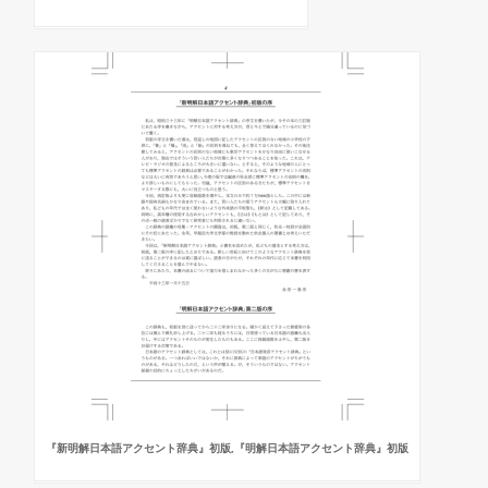
『新明解日本語アクセント辞典』初版,『明解日本語アクセント辞典』初版