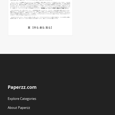
童 【作る 創る 造る】
Paperzz.com
Explore Categories
About Paperzz