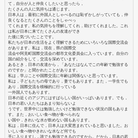
て，自分が人と仲良くしたいと思ったら，
たくさんの人に気持ちは通じます。
日本人は，最初に外国人としゃべるのは恥ずかしがっていても，仲
良くなるとたくさんのことをしゃべっ
てくれます。私の気持ちを理解してくれ，助けてくれました。これ
は私が日本に来てたくさんの友達ができ
た後に気づいたことです。
私たちが日本の生活をよく理解できるためにいろいろな国際交流会
があります。私は，現在，県の国際交
流会や阿見町国際交流会の都市文化委員会に入っています。自分の
国の紹介をして，交流を深めています。
あるとき，日本の友達から，「あなたはなんでこの年齢で勉強する
のですか」と聞かれたことがあります。
私は，学ぶことや国際交流に年齢は関係ないと思っています。
私は，子どもたちの母であり，妻でもあります。また，一学生でも
あり，国際交流を積極的に行っている
一外国人でもあります。
日本の近くのアジアにはすばらしい国がいっぱいあります。でも，
日本の若い人たちはあまり知らないよ
うです。世界中には勉強したいけど勉強できない状況の国もありま
す。また，おいしい食べ物が食べられな
い国や，きれいな水が飲めない国もあります。
私は，日本に住んで，日本人は大変恵まれていると思いました。お
いしい食べ物やきれいな水など何でも
手に入りますし，誰でも勉強できるのですから。だから，日本の若