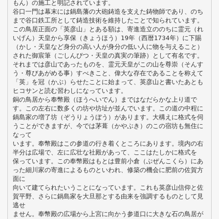
もん）の施工と明記されています。
谷口一門は幕末には鍋島藩の大砲鋳造を支えた鋳物師であり、のち
まで谷口鉄工所として鋳造技術を維持したことで知られています。
この鳥居正面の「英彦山」とある額は、寄進造立ののちに霊元（れ
いげん）天皇から享保（きょうほう）19年（西暦1734年）に下賜
（かし・天皇など身分の高い人が身分の低い人に物を与えること）
された御宸筆（ごしんぴつ・天皇の真実の筆跡）として有名です。
それまでは彦山であったものを、霊元天皇がこの山を尊崇（そんす
う・尊びあがめる事）すべきこと、偉大な存在であることを称えて
「英」を冠（かぶ）らせたことに始まって、英彦山と書いたあとも
ヒコサンと読む習わしになっています。
銅の鳥居から奉幣殿（ほうへいでん）まではなだらかな上り道で
す。この左右に数多くの坊や坊址が並んでいます。この道の中程に
鍋島家の増了坊（ぞうりょうぼう）があります。大構えに格式を伺
うことができますが、今では茅葺（かやぶき）のこの宿坊も無住に
なって
います。奉幣殿はこの参道の行き着くところにあります。境内の右
半分は広場で、左に広壮な社殿があって、ここはたしかに格式を
保っています。この奉幣殿はもとは豊前小倉（ぶぜんこくら）にあ
った細川家の寄進によるものといわれ、修築の機会に肥前の佐賀方
面に
向いて建てられたいうことになっています。これも英彦山信仰と佐
賀平野、さらに鍋島家を大旦那とする由来を強調するものとして見
逃せ
ません。奉幣殿の広場から上宮に向かう参道口に大きな石の鳥居が