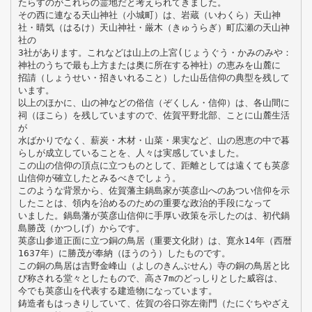
たらすのがこれらの霊地だと考えられてきました。
その西に連なる天山神社（小城町）は、岩蔵（いわくら）天山神
社・晴気（はるけ）天山神社・厳木（きゅうらぎ）町広瀬の天山神
社の
3社があります。これなどは山上の上宮(じょうぐう・かみのみや：
神社のうちで最も上方または奥に所在する神社）の恵みを山麓に
招請（しょうせい・招きいれること）した山岳信仰の典型を残して
います。
以上のほかに、山の神などの俗信（ぞくしん・信仰）は、各山間に
祠（ほこら）を残していますので、佐賀平野北部、ことに山麓生活
が
水ばかりでなく、薪炭・木材・山菜・果実など、山の恩恵の中で暮
らしが成立していることを、人々は実感していました。
この山の信仰の頂点に立つものとして、距離としては遠くても英彦
山信仰が確立したとみるべきでしょう。
このような背景から、佐賀藩主鍋島家が英彦山へのあつい信仰を示
したことは、領内を治めるのための重要な政治的手段になって
いました。鍋島藩が英彦山信仰に手厚い政策を示したのは、初代鍋
島勝茂（かつしげ）からです。
英彦山参道正面に立つ銅の鳥居（重要文化財）は、寛永14年（西暦
1637年）に勝茂が奉納（ほうのう）したものです。
この銅の鳥居は吉野金峰山（よしのきんぶせん）寺の銅の鳥居と比
び称される堂々としたもので、高さ7mのどっしりとした威容は、
今でも英彦山を代表する建造物になっています。
鋳造者もはっきりしていて、佐賀の谷口弥左衛門（たにぐちやざえ