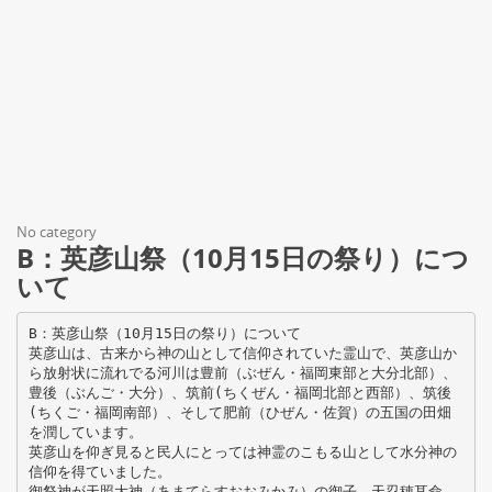
No category
B：英彦山祭（10月15日の祭り）につ
いて
B：英彦山祭（10月15日の祭り）について
英彦山は、古来から神の山として信仰されていた霊山で、英彦山か
ら放射状に流れでる河川は豊前（ぶぜん・福岡東部と大分北部）、
豊後（ぶんご・大分）、筑前(ちくぜん・福岡北部と西部）、筑後
(ちくご・福岡南部）、そして肥前（ひぜん・佐賀）の五国の田畑
を潤しています。
英彦山を仰ぎ見ると民人にとっては神霊のこもる山として水分神の
信仰を得ていました。
御祭神が天照大神（あまてらすおおみかみ）の御子、天忍穂耳命