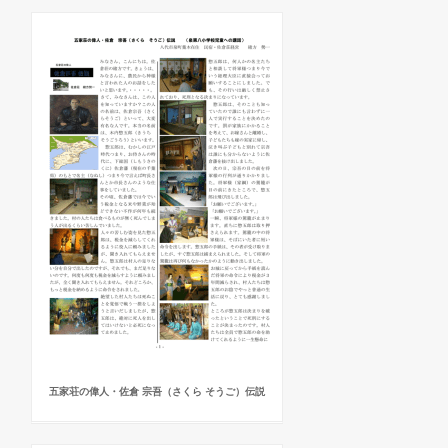
五家荘の偉人・佐倉 宗吾（さくら そうご）伝説