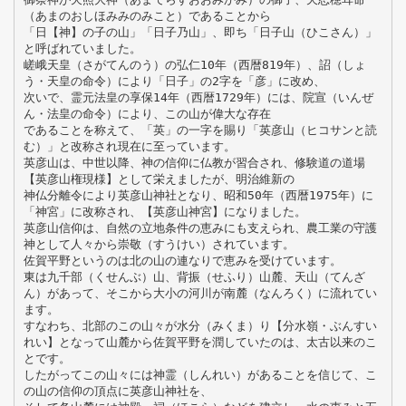
（あまのおしほみみのみこと）であることから
「日【神】の子の山」「日子乃山」、即ち「日子山（ひこさん）」
と呼ばれていました。
嵯峨天皇（さがてんのう）の弘仁10年（西暦819年）、詔（しょ
う・天皇の命令）により「日子」の2字を「彦」に改め、
次いで、霊元法皇の享保14年（西暦1729年）には、院宣（いんぜ
ん・法皇の命令）により、この山が偉大な存在
であることを称えて、「英」の一字を賜り「英彦山（ヒコサンと読
む）」と改称され現在に至っています。
英彦山は、中世以降、神の信仰に仏教が習合され、修験道の道場
【英彦山権現様】として栄えましたが、明治維新の
神仏分離令により英彦山神社となり、昭和50年（西暦1975年）に
「神宮」に改称され、【英彦山神宮】になりました。
英彦山信仰は、自然の立地条件の恵みにも支えられ、農工業の守護
神として人々から崇敬（すうけい）されています。
佐賀平野というのは北の山の連なりで恵みを受けています。
東は九千部（くせんぶ）山、背振（せふり）山麓、天山（てんざ
ん）があって、そこから大小の河川が南麓（なんろく）に流れてい
ます。
すなわち、北部のこの山々が水分（みくま）り【分水嶺・ぶんすい
れい】となって山麓から佐賀平野を潤していたのは、太古以来のこ
とです。
したがってこの山々には神霊（しんれい）があることを信じて、こ
の山の信仰の頂点に英彦山神社を、