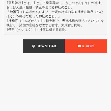
[官幣神社]とは、主として皇室尊崇（こうしつそんすう）の神社、
および天皇・皇親・功臣をまつる神社のこと。
「神祇官（じんぎかん）より、一定の格式のある神社に幣帛（へい
はく）を捧げて祀った神社のこと。」
[神祇官（じんぎかん）]：律令制で、天神地衹の祭祀（さいし）を
執行し、諸国の官社を総管する官庁。太政官と同格。
DOWNLOAD
REPORT