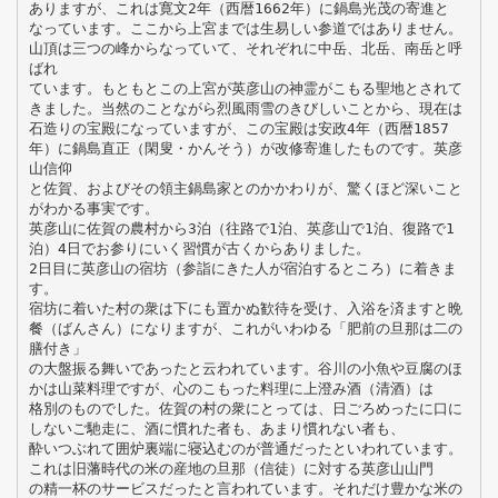
ありますが、これは寛文2年（西暦1662年）に鍋島光茂の寄進と
なっています。ここから上宮までは生易しい参道ではありません。
山頂は三つの峰からなっていて、それぞれに中岳、北岳、南岳と呼
ばれ
ています。もともとこの上宮が英彦山の神霊がこもる聖地とされて
きました。当然のことながら烈風雨雪のきびしいことから、現在は
石造りの宝殿になっていますが、この宝殿は安政4年（西暦1857
年）に鍋島直正（閑叟・かんそう）が改修寄進したものです。英彦
山信仰
と佐賀、およびその領主鍋島家とのかかわりが、驚くほど深いこと
がわかる事実です。
英彦山に佐賀の農村から3泊（往路で1泊、英彦山で1泊、復路で1
泊）4日でお参りにいく習慣が古くからありました。
2日目に英彦山の宿坊（参詣にきた人が宿泊するところ）に着きま
す。
宿坊に着いた村の衆は下にも置かぬ歓待を受け、入浴を済ますと晩
餐（ばんさん）になりますが、これがいわゆる「肥前の旦那は二の
膳付き」
の大盤振る舞いであったと云われています。谷川の小魚や豆腐のほ
かは山菜料理ですが、心のこもった料理に上澄み酒（清酒）は
格別のものでした。佐賀の村の衆にとっては、日ごろめったに口に
しないご馳走に、酒に慣れた者も、あまり慣れない者も、
酔いつぶれて囲炉裏端に寝込むのが普通だったといわれています。
これは旧藩時代の米の産地の旦那（信徒）に対する英彦山山門
の精一杯のサービスだったと言われています。それだけ豊かな米の