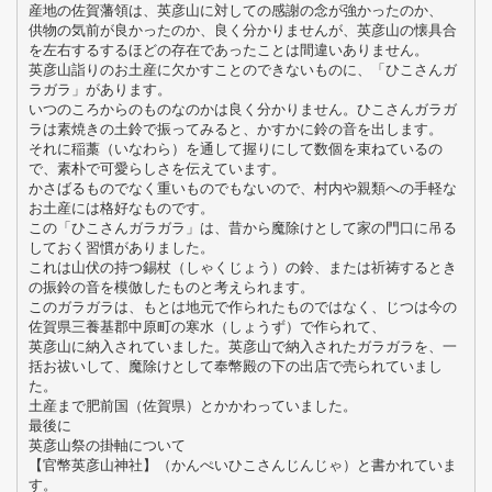
産地の佐賀藩領は、英彦山に対しての感謝の念が強かったのか、
供物の気前が良かったのか、良く分かりませんが、英彦山の懐具合
を左右するするほどの存在であったことは間違いありません。
英彦山詣りのお土産に欠かすことのできないものに、「ひこさんガ
ラガラ」があります。
いつのころからのものなのかは良く分かりません。ひこさんガラガ
ラは素焼きの土鈴で振ってみると、かすかに鈴の音を出します。
それに稲藁（いなわら）を通して握りにして数個を束ねているの
で、素朴で可愛らしさを伝えています。
かさばるものでなく重いものでもないので、村内や親類への手軽な
お土産には格好なものです。
この「ひこさんガラガラ」は、昔から魔除けとして家の門口に吊る
しておく習慣がありました。
これは山伏の持つ錫杖（しゃくじょう）の鈴、または祈祷するとき
の振鈴の音を模倣したものと考えられます。
このガラガラは、もとは地元で作られたものではなく、じつは今の
佐賀県三養基郡中原町の寒水（しょうず）で作られて、
英彦山に納入されていました。英彦山で納入されたガラガラを、一
括お祓いして、魔除けとして奉幣殿の下の出店で売られていまし
た。
土産まで肥前国（佐賀県）とかかわっていました。
最後に
英彦山祭の掛軸について
【官幣英彦山神社】（かんぺいひこさんじんじゃ）と書かれていま
す。