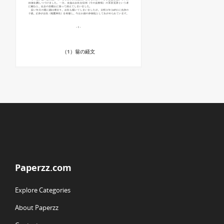
（1）翁の経文
Paperzz.com
Explore Categories
About Paperzz