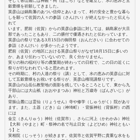
そして各山麓には神殿・祠（ほこら）などを建立し、水の恵みと五
穀豊穣を祈願してきました。
英彦山は鍋島藩のあつい信仰とあいまって、村の安全と豊かな暮ら
しを願って佐賀の人々の参詣（さんけい）が絶えなかったと伝えら
れて
います。肥前（佐賀）からの英彦山参詣に対しては、鍋島家が大旦
那であったこともあり、二の膳付で優遇されたと伝わっています。
英彦山の祭りである3月15日の御田祭（おんださい）に合わせての
参詣（さんけい）が多かったようです。
肥前（佐賀）の地区における英彦山祭りがなぜ10月15日に多いの
か、あまり伝わっていないので、良く分かりません。
実りの秋の稲刈り等の農繁期が終わっての日程で、この日の近くに
祭りが行なわれていると思われます。
その時期に、村の人達の祭り（講）として、水の恵みの英彦山に対
して五穀豊穣をお祝いする祭りが、英彦山権現講祭りです。
英彦山の山岳仏教聖地の面影を残しているところとして、東から九
千部山には大山衹（おおやまつみ）神社と万歳寺（ばんざいじ）が
あり、
背振山麓には霊仙（りょうせん）寺や修学（しゅうがく）院があり
ます。また、土器（どき）山（神埼町）・背振神社（背振村）の西
には
金立（きんりゅう）神社（佐賀市）、さらに河上（かわかみ）神社
【大和（やまと）町・祭神の名で与止日女（よどひめ）神社ともい
う】と
実相院（じっそう）が続きます。佐賀市と佐賀平野に貴重な水をも