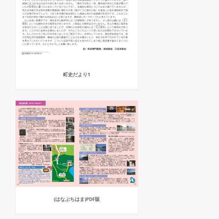
町史だより1
(はなぶちはま)PDF版