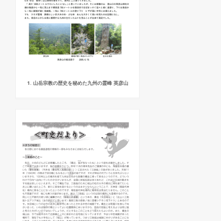
1. 山岳宗教の歴史を秘めた九州の霊峰 英彦山