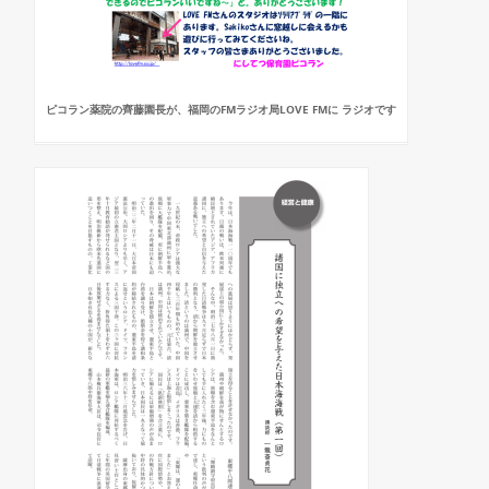
ピコラン薬院の齊藤園長が、福岡のFMラジオ局LOVE FMに ラジオです