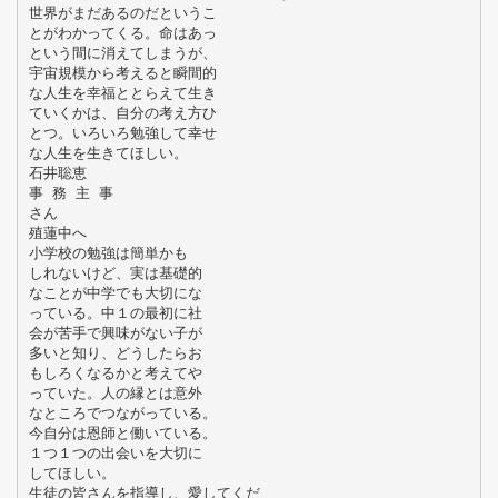
世界がまだあるのだというこ
とがわかってくる。命はあっ
という間に消えてしまうが、
宇宙規模から考えると瞬間的
な人生を幸福ととらえて生き
ていくかは、自分の考え方ひ
とつ。いろいろ勉強して幸せ
な人生を生きてほしい。
石井聡恵
事 務 主 事
さん
殖蓮中へ
小学校の勉強は簡単かも
しれないけど、実は基礎的
なことが中学でも大切にな
っている。中１の最初に社
会が苦手で興味がない子が
多いと知り、どうしたらお
もしろくなるかと考えてや
っていた。人の縁とは意外
なところでつながっている。
今自分は恩師と働いている。
１つ１つの出会いを大切に
してほしい。
生徒の皆さんを指導し、愛してくだ