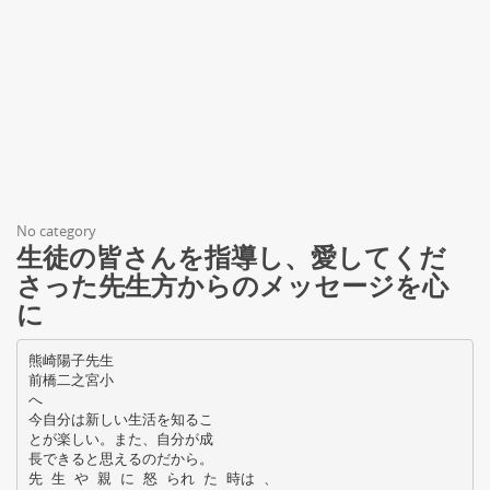
No category
生徒の皆さんを指導し、愛してくだ
さった先生方からのメッセージを心
に
熊崎陽子先生
前橋二之宮小
へ
今自分は新しい生活を知るこ
とが楽しい。また、自分が成
長できると思えるのだから。
先 生 や 親 に 怒 られ た 時は 、