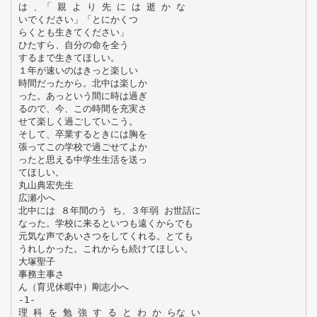
は 、「 親 よ り 先 に は 逝 か な
いでください」「とにかくつ
らくとも生きてください」
ひたすら、自分の命を全う
するまで生きてほしい。
１年が速いのはきっと楽しい
時間だったから。北中は楽しか
った。あっという間に時は過ぎ
るので、今、この時間を充実さ
せて楽しく過ごしていこう。
そして、卒業するときには胸を
張ってこの学校で過ごせてよか
ったと思える中学生生活を送っ
てほしい。
丸山典宏先生
広瀬小へ
北中には ８年間のう ち、３年弱 お世話に
なった。学校に来るといつも遠くからでも
元気な声であいさつをしてくれる。とても
うれしかった。これからも続けてほしい。
大塚聖子
事務主事さ
ん（育児休暇中）剛志小へ
-1-
理 科 を 勉 強 す る と わ か らな い