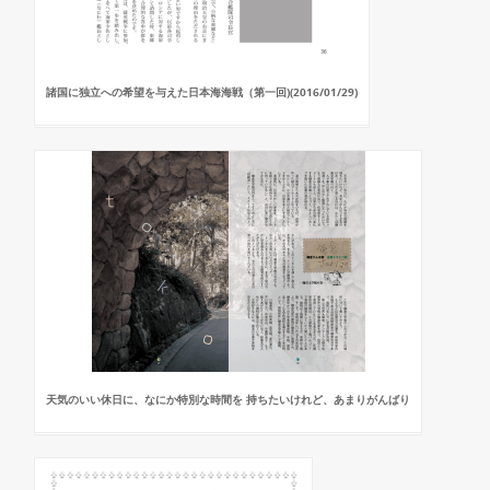
諸国に独立への希望を与えた日本海海戦（第一回)(2016/01/29)
天気のいい休日に、なにか特別な時間を 持ちたいけれど、あまりがんばり