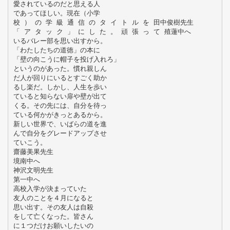
愛されているのだと思える人
であってほしい。現在（小学
校 ） の 学 級 通 信 の タ イ ト ル を 田中俊樹先生
「 ア タ ッ ク 」 に し た 。 頑 張 っ て 殖蓮中へ
いるバレー部を思い出すから。
「わたしたちの道徳」の本に
「壁の向こうに帽子を投げ入れろ」
というのがあった。慣れ親しん
だ人が回りにいるとすごく助か
るし楽だ。しかし、人生を歩い
ていると知らない扉や壁が出て
くる。その先には、自分を待っ
ている何かがきっとあるから。
新しい世界で、いばらの道を進
んで自分をグレードアップさせ
ていこう。
齋藤美果先生
境南中へ
神沢文明先生
第一中へ
高校入学が決まっていた
友人のことを４月になると
思い出す。その友人は自殺
をして亡くなった。皆さん
に１つだけお願いしたいの