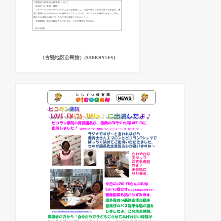
（古懸地区公民館）(338KBYTES)