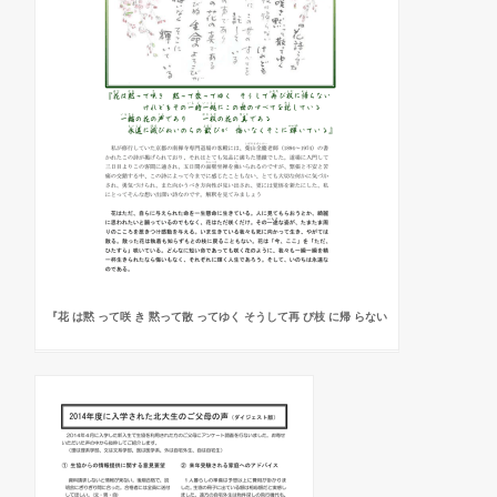
『花 は黙 って咲 き 黙って散 ってゆく そうして再 び枝 に帰 らない