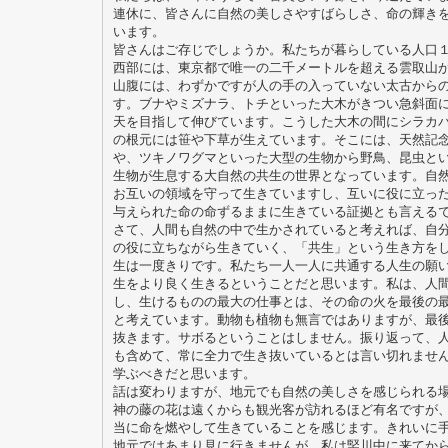
連休に、皆さんに自然の美しさやすばらしさ、命の輝き
います。
皆さんはご存じでしょうか。私たちが暮らしている人口
西部には、東京都で唯一の二千メートルを超える雲取山
山腹には、わずかですが人の手の入っていない太古から
す。ブナやミズナラ、トチといった大木がきつい急斜面
天を目指して伸びています。こうした大木の間にシラカ
の根元には笹や下草が生えています。そこには、天然記
や、ツキノワグマといった大型の生物から野鳥、昆虫と
生物が生息する大自然の共生の世界となっています。自
お互いの領域を守って生きていますし、互いに役に立っ
与えられた命の命ずるままに生きている証拠とも言える
さて、人間も自然の中で生かされていると考えれば、自
の役に立ちながら生きていく、「共生」という生き方を
生は一度きりです。私たち一人一人に共通する人生の願
生をより良く生きるということだと思います。私は、人
し、生けるものの最大の仕事とは、その命の火を最後の
と考えています。動物も植物も無言ではありますが、最
抜きます。サボるということはしません。振り返って、
も含めて、常に全力で生き抜いているとは言い切れませ
学ぶべきだと思います。
話は変わりますが、地元でも自然の美しさを感じられる
神の藤の花は遠くからも観光客が訪れるほど有名ですが
当に命を燃やして生きていることを感じます。きれいに
地元ではあまり見に行きませんが、私は竪川中に来てか