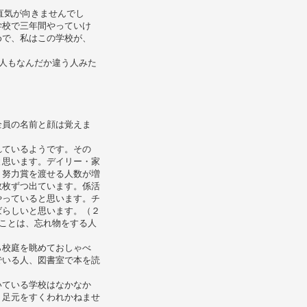
直気が向きませんでし
学校で三年間やっていけ
めで、私はこの学校が、
人もなんだか違う人みた
全員の名前と顔は覚えま
れているようです。その
と思います。デイリー・家
、努力賞を渡せる人数が増
数枚ずつ出ています。係活
やっていると思います。チ
ばらしいと思います。（２
ことは、忘れ物をする人
。
ら校庭を眺めておしゃべ
でいる人、図書室で本を読
いている学校はなかなか
、足元をすくわれかねませ