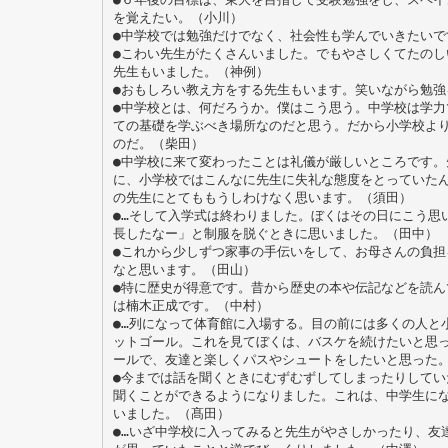
を覚えたい。（小川）
●中学校では勉強だけでなく、社会性も学んでいきたいで
●こわい先生がたくさんいました。でもやさしくてたのし
先生もいました。（神例）
●おもしろい教え方をする先生もいます。笑いながら勉強
●中学校とは、何だろうか。僕はこう思う。中学校は学力
ての基礎を学ぶべき場所なのだと思う。だから小学校よ
のだ。（柴田）
●中学校に来て変わったことは礼儀が厳しいところです。
に、小学校ではこんなに先生に失礼な態度をとっていた
の先生にとてももうしわけなく思います。（須田）
●…そして入学式は終わりました。ぼくはその日にこう思
長したなー」と制服を脱ぐときに思いました。（田中）
●これから少しずつ家事の手伝いをして、お母さんの負担
なと思います。（田山）
●特に歴史が得意です。昔から歴史の本や伝記などを読ん
は楠木正成です。（中村）
●…列になって体育館に入場する。目の前には多くの人と
ットゴール。これを見てぼくは、バスケを続けたいと思
ールで、友達と楽しくパスやシュートをしたいと思った
●今までは話を聞くときにむずむずしてしまったりしてい
聞くことができるようになりました。これは、中学生に
いました。（髙田）
●…いざ中学校に入ってみると先生がやさしかったり、友