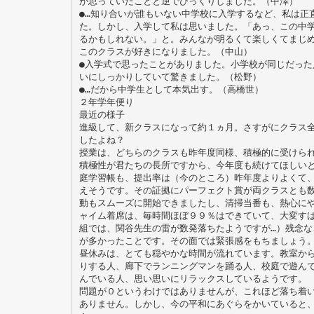
が思っていたことと逆でびっくりしました。（中澤）
●…知り合いが誰もいない中学校に入学するなど、私は正
た。しかし、入学して私は思いました。「あっ、この中
るかもしれない。」と。みんなが明るくて楽しくてまじ
このクラスが好きになりました。（中山）
●入学式で思ったことがありました。小学校が同じだった
いにしっかりしていて驚きました。（松野）
●…だから中学生として本気出す。（高橋世）
２年学年便り
最近の様子
進級して、新クラスになって約１ヵ月。さすがにクラス
したよね？
授業は、どちらのクラスも昨年度同様、積極的に受けら
積極性が君たちの長所ですから、今年度も続けてほしい
庭学習帳も、提出率は（今のところ）昨年度よりよくて
えそうです。その証拠にパーフェクト賞が両クラスとも
動もスムーズに開始できましたし、清掃当番も、熱心に
ャイム着席は、毎時間ほぼ９９％はできていて、大変す
組では、関谷先生の雷が数発落ちたようですが…）残念な
が多かったことです。その面では緊張感をもちましょう
昼休みは、とても穏やかな時間が流れています。教室か
りする人、廊下でランニングマンを踊る人、校庭で遊ん
んでいる人、思い思いにリラックスしているようです。
問題が０というわけではありませんが、これほど落ち着
ありません。しかし、今の平和にあぐらをかいていると