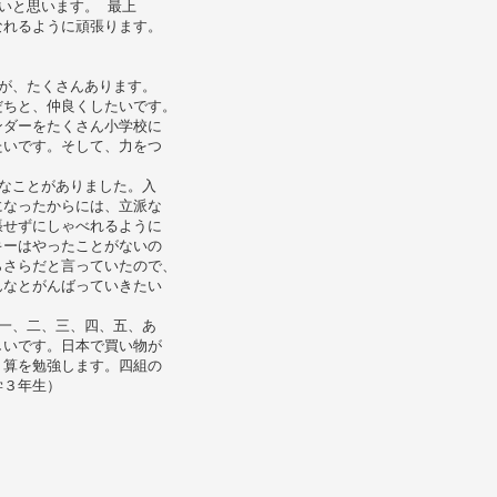
いと思います。 最上
なれるように頑張ります。
が、たくさんあります。
だちと、仲良くしたいです。
ンダーをたくさん小学校に
たいです。そして、力をつ
なことがありました。入
になったからには、立派な
張せずにしゃべれるように
キーはやったことがないの
らさらだと言っていたので、
んなとがんばっていきたい
一、二、三、四、五、あ
しいです。日本で買い物が
り算を勉強します。四組の
学３年生）