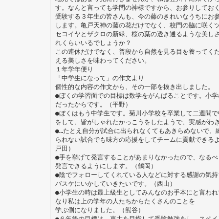
す。なんと言っても学問の神様ですから、お参りしてお
受験する３年生の皆さんも、今の藤のきれいなうちにお
します。亀戸天神の藤の花だけでなく、校門の脇に咲く
セコイヤとザクロの新緑、桜の葉の透き通るような美し
れくらいいるでしょうか？
この連休だけでなく、普段から自然を見る目を養ってく
える美しさを味わってください。
１年学年便り
「中学生になって」の作文より
個性的な内容の作文から、その一部を抜き出しました。
●ぼくの学習面での目標は数学をがんばることです。小学
だったからです。（平野）
●ぼくはもう中学生です。菊川小学校を卒業して二週間で
をして、皆がしゃれたかっこうをしたようで、実感がわ
●…たとえ自分が試合に出られなくてもあきらめないで、
られない試合でも味方の応援をしてチームに貢献できる
戸田）
●手を挙げて発言することがあまりなかったので、なるべ
発言できるようにします。（鶴岡）
●陰でフォローしてくれている人などに対する感謝の気持
バスケにいかしていきたいです。（西山）
●小学生の時は最上級生としてみんなのお手本にと言われ
なり私は上の学年の人たちからたくさんのことを
学ぶ側になりました。（熊谷）
●６年後の目標は、東大を目指して受験勉強をし、スペイ