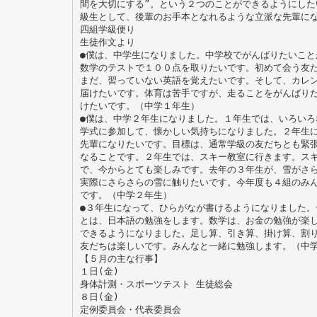
間を大切にする”。という２つのことができるようにした
級生として、後輩のお手本となれるような立派な先輩に
四組学級便り
生徒作文より
●僕は、中学生になりました。中学校でがんばりたいこと
数学のテストで１００点を取りたいです。初めて会う友
まだ、習っていない英語を覚えたいです。そして、カレ
届けたいです。体育は苦手ですが、走ることをがんばり
けたいです。（中学１年生）
●僕は、中学２年生になりました。１年生では、いろいろ
学式に参加して、懐かしい気持ちになりました。２年生
先輩になりたいです。目標は、通常学級の友だちとも緊
なることです。２年生では、スキー教室に行きます。ス
で、今からとても楽しみです。去年の３年生が、雪がさ
実際にさらさらの雪に触りたいです。今年度も４組のみ
です。（中学２年生）
●３年生になって、ひらがなが書けるようになりました。
とは、日本語の勉強をします。数学は、お金の勉強が楽
できるようになりました。足し算、引き算、掛け算、割
友だちは楽しいです。みんなと一緒に勉強します。（中
【５月の主な行事】
１日(金)
身体計測・スポーツテスト 生徒総会
８日(金)
定例委員会・代表委員会