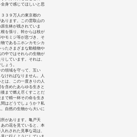
を全身で感じてほしいと思
１３３９万人の東京都の
があります。この雲取山の
の原生林が残されていま
に根を張り、幹からは枝が
バやモミジ等が息づき、そ
念物であるニホンカモシカ
いったさまざまな動植物や
然の中ではそれらの生物が
たりしています。それは、
でしょう。
分の領域を守って、互い
しなければなりません。人
いとは、この一度きりの人
間を含めたあらゆる生きと
最後まで燃え尽くすことだ
後まで精一杯その命を生き
人間はどうでしょうか？私
ん。自然の生物から大いに
場所があります。亀戸天
、あの花を見ていると、本
手入れされた見事な花は、
ら見に行くようにしていま