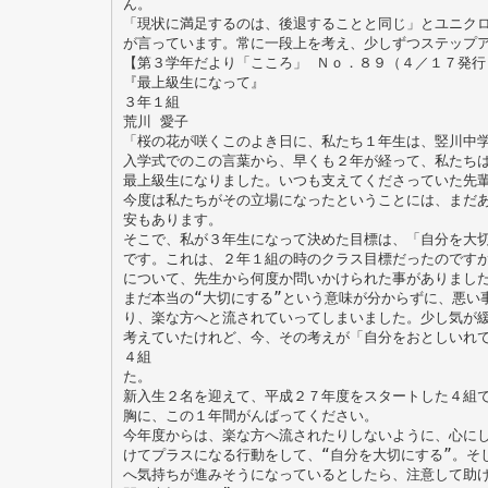
ん。
「現状に満足するのは、後退することと同じ」とユニク
が言っています。常に一段上を考え、少しずつステップ
【第３学年だより「こころ」 Ｎｏ．８９（４／１７発行
『最上級生になって』
３年１組
荒川 愛子
「桜の花が咲くこのよき日に、私たち１年生は、竪川中
入学式でのこの言葉から、早くも２年が経って、私たち
最上級生になりました。いつも支えてくださっていた先
今度は私たちがその立場になったということには、まだ
安もあります。
そこで、私が３年生になって決めた目標は、「自分を大
です。これは、２年１組の時のクラス目標だったのです
について、先生から何度か問いかけられた事がありまし
まだ本当の“大切にする”という意味が分からずに、悪い
り、楽な方へと流されていってしまいました。少し気が
考えていたけれど、今、その考えが「自分をおとしいれ
４組
た。
新入生２名を迎えて、平成２７年度をスタートした４組
胸に、この１年間がんばってください。
今年度からは、楽な方へ流されたりしないように、心に
けてプラスになる行動をして、“自分を大切にする”。そ
へ気持ちが進みそうになっているとしたら、注意して助け