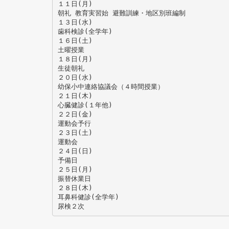
１１日(月)
朝礼 教育実習始 避難訓練・地区別班編制
１３日(水)
歯科検診(全学年)
１６日(土)
土曜授業
１８日(月)
生徒朝礼
２０日(水)
幼保小中連絡協議会（４時間授業）
２１日(木)
心臓健診(１年他)
２２日(金)
運動会予行
２３日(土)
運動会
２４日(日)
予備日
２５日(月)
振替休業日
２８日(木)
耳鼻科健診(全学年)