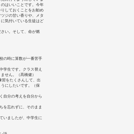
くのはいいことです。今年
参りしておくことをお勧め
ツツジの甘い香りや、メタ
さに気付いている生徒はど
ださい。そして、命が燃
校の時に算数が一番苦手
中学生です。クラス替え
きません。（髙橋健）
練習をたくさんして、出
ようにしたいです。（保
く自分の考えを自分から
ちを忘れずに、そのまま
ていましたが、中学生に
ン語