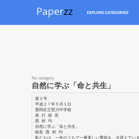
Paper
zz
EXPLORE CATEGORIES
No category
自然に学ぶ「命と共生」
第２号
平成２７年５月１日
墨田区立竪川中学校
発 行 校 長
西 村 均
自然に学ぶ「命と共生」
校長 西 村 均
私たちは、一年のうちで一番美しい季節を、今迎えてい