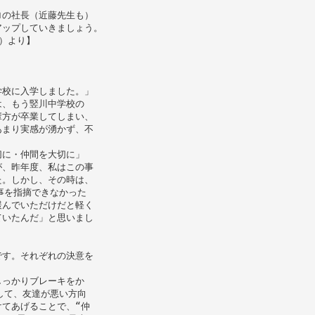
ロの社長（近藤先生も）
アップしていきましょう。
）より】
学校に入学しました。」
は、もう竪川中学校の
輩方が卒業してしまい、
あまり実感が湧かず、不
切に・仲間を大切に」
が、昨年度、私はこの事
た。しかし、その時は、
事を指摘できなかった
緩んでいただけだと軽く
ていたんだ」と思いまし
です。それぞれの決意を
しっかりブレーキをか
して、友達が悪い方向
てあげることで、“仲