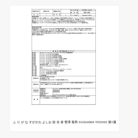
ふ り が な すがさわ よしお 担 当 者 菅澤 喜男 SUGSAWA YOSHIO 第1週