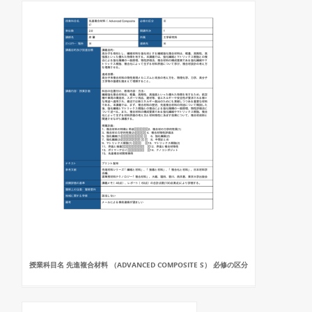
授業科目名 先進複合材料 （ADVANCED COMPOSITE S） 必修の区分