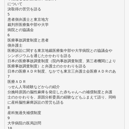
について
決取得の苦労を語る
5
患者側弁護士と東京地方
裁判所医療集中部や大学
病院との協議会
6
医療事故調査制度と患者
側弁護士
医療訴訟に関する東京地裁医療集中部や大学病院との協議会や
シンポジウムを通じたかかわりを語る
日本の医療事故調査制度（院内事故調査制度、第三者機関により
医療事故調査制度）と弁護士のかかわりを語る
日本の医療ＡＤＲ制度、なかでも東京三弁護士会医療ＡＤＲのあ
7
医療ＡＤＲ
っせん人等経験などからの紹介
分娩時原因の脳性麻痺を発症した赤ちゃんへの補償制度と弁護
士のかかわりを、原因分析委員の経験などもふまえて語り、同時
に産科脳性麻痺訴訟の苦労も語る
8
産科無過失補償制度
9
大学病院の医局訪問
10