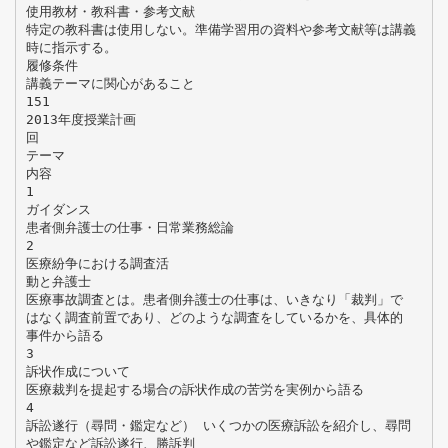
使用教材・教科書・参考文献
特定の教科書は使用しない。準備学習用の資料や参考文献等は講義
時に指示する。
履修条件
講義テーマに関心があること
151
2013年度授業計画
回
テーマ
内容
1
ガイダンス
患者側弁護士の仕事・日常業務総論
2
医療紛争における調査活
動と弁護士
医療事故調査とは。患者側弁護士の仕事は、いきなり「裁判」で
はなく調査前置であり、どのような調査をしているかを、具体的
事件から語る
3
訴状作成について
医療裁判を提起する場合の訴状作成の苦労を実例から語る
4
訴訟遂行（尋問・鑑定など） いくつかの医療訴訟を紹介し、尋問
や鑑定など訴訟遂行、勝訴判