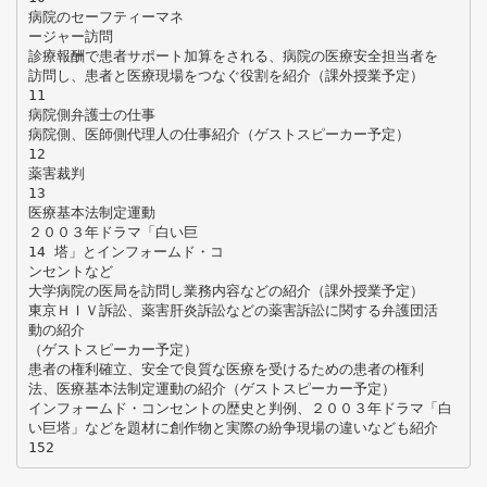
病院のセーフティーマネ
ージャー訪問
診療報酬で患者サポート加算をされる、病院の医療安全担当者を
訪問し、患者と医療現場をつなぐ役割を紹介（課外授業予定）
11
病院側弁護士の仕事
病院側、医師側代理人の仕事紹介（ゲストスピーカー予定）
12
薬害裁判
13
医療基本法制定運動
２００３年ドラマ「白い巨
14 塔」とインフォームド・コ
ンセントなど
大学病院の医局を訪問し業務内容などの紹介（課外授業予定）
東京ＨＩＶ訴訟、薬害肝炎訴訟などの薬害訴訟に関する弁護団活
動の紹介
（ゲストスピーカー予定）
患者の権利確立、安全で良質な医療を受けるための患者の権利
法、医療基本法制定運動の紹介（ゲストスピーカー予定）
インフォームド・コンセントの歴史と判例、２００３年ドラマ「白
い巨塔」などを題材に創作物と実際の紛争現場の違いなども紹介