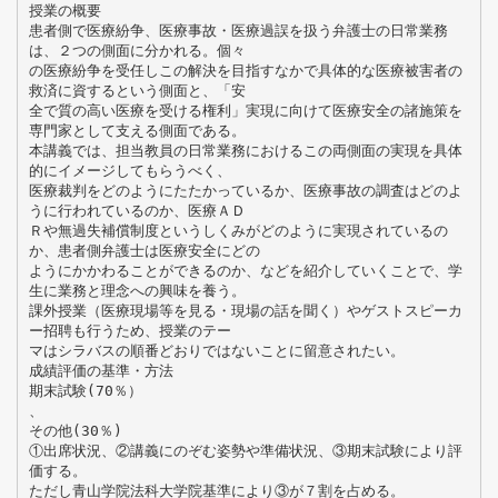
授業の概要
患者側で医療紛争、医療事故・医療過誤を扱う弁護士の日常業務
は、２つの側面に分かれる。個々
の医療紛争を受任しこの解決を目指すなかで具体的な医療被害者の
救済に資するという側面と、「安
全で質の高い医療を受ける権利」実現に向けて医療安全の諸施策を
専門家として支える側面である。
本講義では、担当教員の日常業務におけるこの両側面の実現を具体
的にイメージしてもらうべく、
医療裁判をどのようにたたかっているか、医療事故の調査はどのよ
うに行われているのか、医療ＡＤ
Ｒや無過失補償制度というしくみがどのように実現されているの
か、患者側弁護士は医療安全にどの
ようにかかわることができるのか、などを紹介していくことで、学
生に業務と理念への興味を養う。
課外授業（医療現場等を見る・現場の話を聞く）やゲストスピーカ
ー招聘も行うため、授業のテー
マはシラバスの順番どおりではないことに留意されたい。
成績評価の基準・方法
期末試験(70％）
、
その他(30％)
①出席状況、②講義にのぞむ姿勢や準備状況、③期末試験により評
価する。
ただし青山学院法科大学院基準により③が７割を占める。