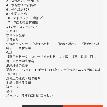
2．複合材の力学的性質(1)
4．複合材物性評価法
6．強化繊維(2)
8．中間まとめ
10．マトリックス樹脂(2)
12．界面と複合材物性
14．ナノコンポジット
テキスト
プリント配布
参考文献
先端材料シリーズ「繊維と材料」、「接着と材料」、「複合化と材
料」，日本材料学
会編、
裳華房材料テクノロジー「複合材料」，大蔵、福田、香川、西共
著、東京大学出版会
成績評価の基準
講義メモ（40点）、レポート（60点）の合計点数(100点満点)によ
り評価する。
履修上の注意・履修要件
地域に関する学修
該当しない
備考