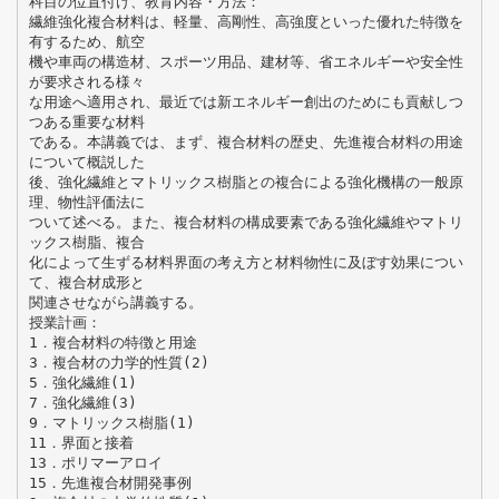
科目の位置付け、教育内容・方法：
繊維強化複合材料は、軽量、高剛性、高強度といった優れた特徴を
有するため、航空
機や車両の構造材、スポーツ用品、建材等、省エネルギーや安全性
が要求される様々
な用途へ適用され、最近では新エネルギー創出のためにも貢献しつ
つある重要な材料
である。本講義では、まず、複合材料の歴史、先進複合材料の用途
について概説した
後、強化繊維とマトリックス樹脂との複合による強化機構の一般原
理、物性評価法に
ついて述べる。また、複合材料の構成要素である強化繊維やマトリ
ックス樹脂、複合
化によって生ずる材料界面の考え方と材料物性に及ぼす効果につい
て、複合材成形と
関連させながら講義する。
授業計画：
1．複合材料の特徴と用途
3．複合材の力学的性質(2)
5．強化繊維(1)
7．強化繊維(3)
9．マトリックス樹脂(1)
11．界面と接着
13．ポリマーアロイ
15．先進複合材開発事例