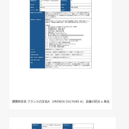
授業科目名 フランスの文化A （FRENCH CULTURE A） 必修の区分 ※ 単位