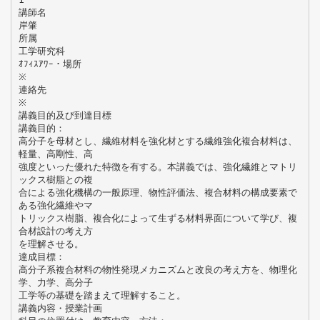
講師名
岸肇
所属
工学研究科
ｵﾌｨｽｱﾜｰ・場所
※
連絡先
※
講義目的及び到達目標
講義目的：
高分子を母材とし、繊維材料を強化材とする繊維強化複合材料は、
軽量、高剛性、高
強度といった優れた特徴を有する。本講義では、強化繊維とマトリ
ックス樹脂との複
合による強化機構の一般原理、物性評価法、複合材料の構成要素で
ある強化繊維やマ
トリックス樹脂、複合化によって生ずる材料界面について学び、複
合材設計の考え方
を理解させる。
達成目標：
高分子系複合材料の物性発現メカニズムと改良の考え方を、物理化
学、力学、高分子
工学等の基礎を踏まえて理解すること。
講義内容・授業計画