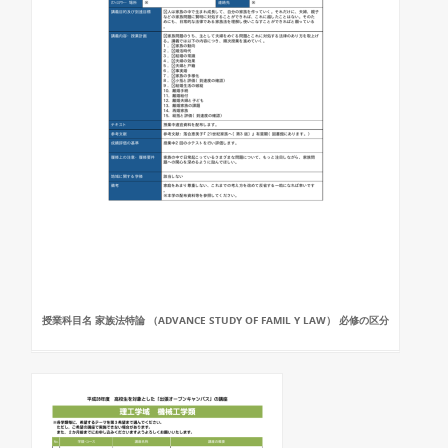
授業科目名 家族法特論 （ADVANCE STUDY OF FAMIL Y LAW） 必修の区分