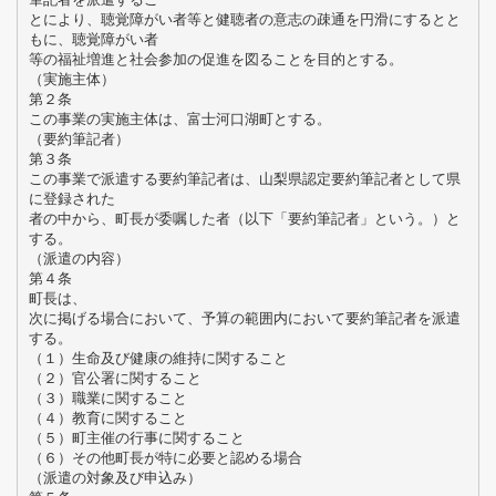
とにより、聴覚障がい者等と健聴者の意志の疎通を円滑にするとと
もに、聴覚障がい者
等の福祉増進と社会参加の促進を図ることを目的とする。
（実施主体）
第２条
この事業の実施主体は、富士河口湖町とする。
（要約筆記者）
第３条
この事業で派遣する要約筆記者は、山梨県認定要約筆記者として県
に登録された
者の中から、町長が委嘱した者（以下「要約筆記者」という。）と
する。
（派遣の内容）
第４条
町長は、
次に掲げる場合において、予算の範囲内において要約筆記者を派遣
する。
（１）生命及び健康の維持に関すること
（２）官公署に関すること
（３）職業に関すること
（４）教育に関すること
（５）町主催の行事に関すること
（６）その他町長が特に必要と認める場合
（派遣の対象及び申込み）