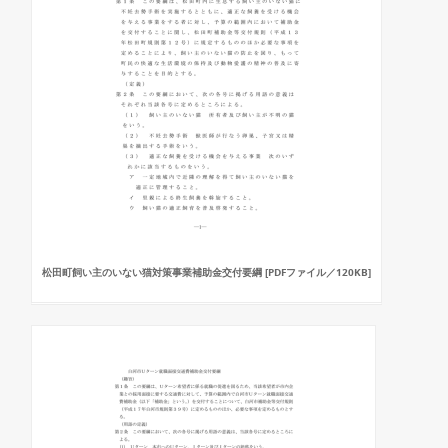
松田町飼い主のいない猫対策事業補助金交付要綱 [PDFファイル／120KB]