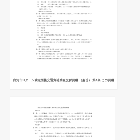
白河市Uターン就職面接交通費補助金交付要綱 （趣旨） 第1条 この要綱