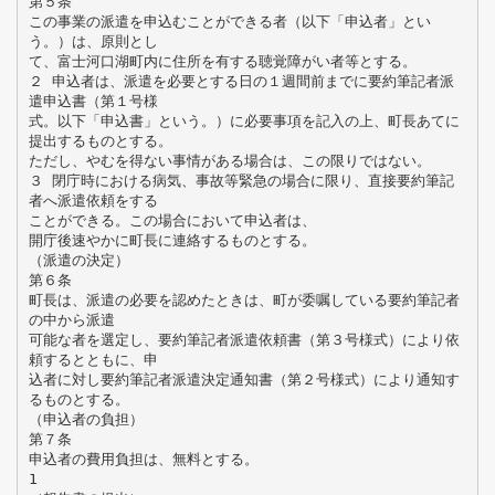
第５条
この事業の派遣を申込むことができる者（以下「申込者」とい
う。）は、原則とし
て、富士河口湖町内に住所を有する聴覚障がい者等とする。
２ 申込者は、派遣を必要とする日の１週間前までに要約筆記者派
遣申込書（第１号様
式。以下「申込書」という。）に必要事項を記入の上、町長あてに
提出するものとする。
ただし、やむを得ない事情がある場合は、この限りではない。
３ 閉庁時における病気、事故等緊急の場合に限り、直接要約筆記
者へ派遣依頼をする
ことができる。この場合において申込者は、
開庁後速やかに町長に連絡するものとする。
（派遣の決定）
第６条
町長は、派遣の必要を認めたときは、町が委嘱している要約筆記者
の中から派遣
可能な者を選定し、要約筆記者派遣依頼書（第３号様式）により依
頼するとともに、申
込者に対し要約筆記者派遣決定通知書（第２号様式）により通知す
るものとする。
（申込者の負担）
第７条
申込者の費用負担は、無料とする。
1