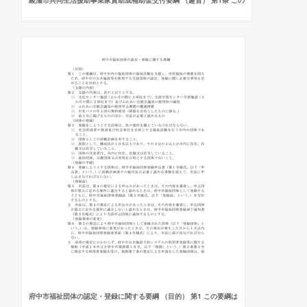
綾瀬市共同生活援助事業家賃助成補助金交付要綱 （趣旨） 第1条 この
府中市福祉団体の認定・登録に関する要綱 （目的） 第1 この要綱は