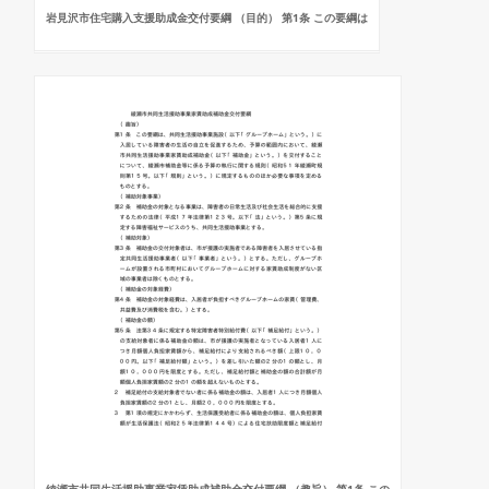
岩見沢市住宅購入支援助成金交付要綱 （目的） 第1条 この要綱は