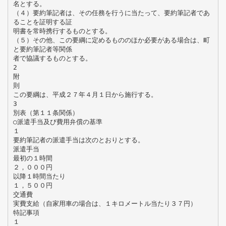
名とする。
（４）要約筆記者は、その任務を行うに当たって、要約筆記者であ
ることを証明する証
明書を常時携行するものとする。
（５）その他、この要綱に定めるもののほか必要がある場合は、町
と要約筆記者等関係
者で協議するものとする。
2
附
則
この要綱は、平成２７年４月１日から施行する。
3
別表（第１１条関係）
○派遣手当及び費用弁償の基準
１
要約筆記者の派遣手当は次のとおりとする。
派遣手当
最初の１時間
２，０００円
以降１時間当たり
１，５００円
交通費
実費支給（自家用車の場合は、１キロメートル当たり３７円）
特記事項
１