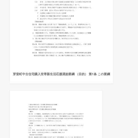
芽室町中古住宅購入世帯新生活応援奨励要綱 （目的） 第1条 この要綱