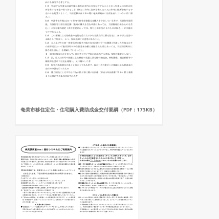
奄美市移住定住・住宅購入費助成金交付要綱（PDF：173KB）