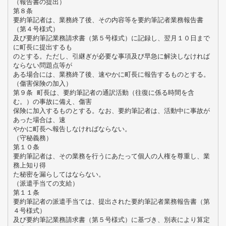
（報告書の提出）
第８条
要約筆記者は、業務終了後、その内容等を要約筆記者業務報告書
（第４号様式）
及び要約筆記業務請求書（第５号様式）に記録し、翌月１０日まで
に町長に提出するも
のとする。ただし、引継ぎが必要な事項及び早急に解決しなければ
ならない問題点等が
ある場合には、業務終了後、速やかに町長に報告するものとする。
（傷害保険の加入）
第９条 町長は、要約筆記者の通訳活動（往復に係る時間を含
む。）の事故に備え、傷害
保険に加入するものとする。なお、要約筆記者は、活動中に事故が
あった場合は、速
やかに町長へ報告しなければならない。
（守秘義務）
第１０条
要約筆記者は、その業務を行うにあたって個人の人権を尊重し、業
務上知り得
た秘密を漏らしてはならない。
（派遣手当ての支給）
第１１条
要約筆記者の派遣手当ては、提出された要約筆記者業務報告書（第
４号様式）
及び要約筆記業務請求書（第５号様式）に基づき、別表により算定