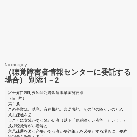
No category
（聴覚障害者情報センターに委託する
場合） 別添1－2
富士河口湖町要約筆記者派遣事業実施要綱
（目 的）
第１条
この事業は、聴覚、音声機能、言語機能、その他の障がいのため、
意思疎通を図
ることに支障がある障がい者（以下「聴覚障がい者等」という。）
及び聴覚障がい者等と
意思疎通を図る必要がある者が要約筆記を必要とする場合に、要約
筆記者を派遣するこ