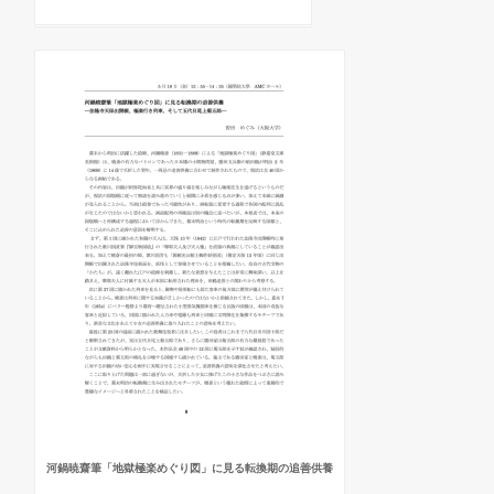
河鍋暁齋筆「地獄極楽めぐり図」に見る転換期の追善供養