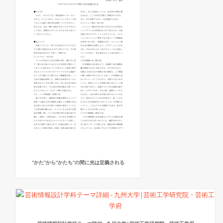
“かた”から“かたち”の間に光は定義される