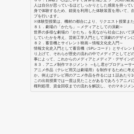
人は自分が思っているほどしっかりとした感覚を持って
身で体験するため、錯覚を利用した体験装置を用いて、
プを行います。
※体験型授業は、機材の都合により、リクエスト授業ま
８１．劇場の「かたち」～メディアとしての演劇～
世界の多様な劇場の「かたち」を見ながら社会において
していたかを考え、芸術工学入門として演劇のデザイン
８２．蓄音機とサイレント映画～情報文化史入門～
情報文化史入門として蓄音機（SPレコード）とサイレン
り上げて、それらが歴史の流れの中でメディアとしてど
事によって、これからのメディアとメディア・デザイン
８３．アニメ制作マネジメント —もし君がプロデューサ
アニメ作品（テレビ用又は劇場用）を制作するために考
か。例えばテレビ用のアニメ作品を作るには１話あたり1
この出前授業では一度は見たことがあるであろうアニメ