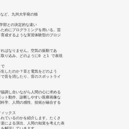
」など、九州大学発の独
工学部との決定的な違い
るためにプログラミングを用いる。芸
を育成するような実習体験型のプロジ
ければなりません。空気の振動であ
取り込み、どのように0 と1 で表現
まで
再生したのか？音と電気をどのよう
音で音を消したり、音のスポットライ
が協調し合いながら人間の心に求める
ボット動作、診断しやすい医療画像な
間科学、人間の感性、技術が融合する
フィックス
られているのかを紹介します。たくさ
音楽による演出、人間の知覚を考えた表
スを解説していきます。