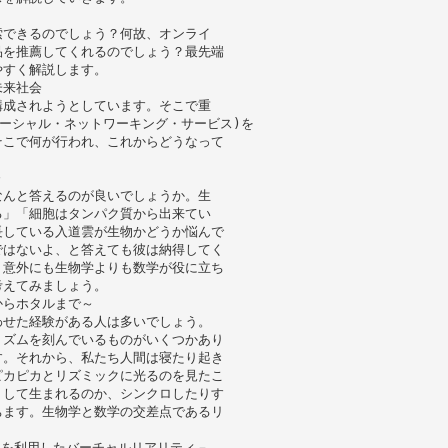
索できるのでしょう？何故、オンライ
品を推薦してくれるのでしょう？最先端
やすく解説します。
未来社会
構成されようとしています。そこで重
S(ソーシャル・ネットワーキング・サービス)を
そこで何が行われ、これからどうなって
～
なんと答えるのが良いでしょうか。生
る」「細胞はタンパク質から出来てい
長している入道雲が生物かどうか悩んで
ではないよ、と答えても彼は納得してく
、意外にも生物学よりも数学が役に立ち
考えてみましょう。
からホタルまで～
わせた経験がある人は多いでしょう。
リズムを刻んでいるものがいくつかあり
す。それから、私たち人間は寝たり起き
ピカピカとリズミックに光るのを見たこ
うして生まれるのか、シンクロしたりす
ちます。生物学と数学の交差点であるリ
覚を利用したバーチャルリアリティ－