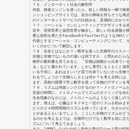
７６．インターネット社会の解剖学
何故、検索エンジンを使ったら、欲しい情報を一瞬で検
ンショッピングサイトでは、自分の興味を持ちそうな商
のインターネットサービスの仕組みを、直感的にわかり
７７．ソーシャル・コンピューティングでデザインする
近年、現実世界と仮想世界が融合し、新しい社会基盤が
要な役割を果たすFacebookやTwitterのようなSN
代表とするソーシャル・コンピューティングについて、
いくのかについて解説します。
７８．生命とはなにか？～数学を使った生物学のススメ
生物と生物でないものの違いは何ですか、と問われたら
物学の教科書を見てみると、「生物は細胞から出来てい
る」などと書かれています。しかし青空にもくもくと成
いる子供に、あれはタンパク質で出来ていないから生物
れるでしょうか？生物らしさとは何か？を考える時には
ます。高校の授業で学ぶ数学を使って生物のデザインを
７９．リズムは何故シンクロするのか？～メトロノーム
音楽の時間に、メトロノームでリズムのタイミングを合
生命現象のなかには、メトロノームのようなくり返しの
ます。例えば、心臓はドキドキと一定のリズムを刻みま
たりの２４時間周期のリズムを持っています。ホタルが
とがある人もいるでしょう。こうした生物のリズムがど
るのかを考える上では、生物学だけでなく数学も役に立
ズムについて考えてみましょう。
８０．[体験] 心はたやすく身体を飛び立つー人間の錯