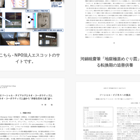
こちら - NPO法人エスコットのサ
河鍋暁齋筆「地獄極楽めぐり図
イトです。
る転換期の追善供養