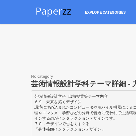
Paper
zz
EXPLORE CATEGORIES
No category
芸術情報設計学科テーマ詳細 -
芸術情報設計学科 出前授業等テーマ内容
６９．未来を拓くデザイン
環境に埋め込まれたコンピュータやモバイル機器による
理やエンタメ、学習などの分野で普通に使われて生活環
インするのがインタラクションデザインです。
７０．デザインで心をくすぐる
「身体接触インタラクションデザイン」
、