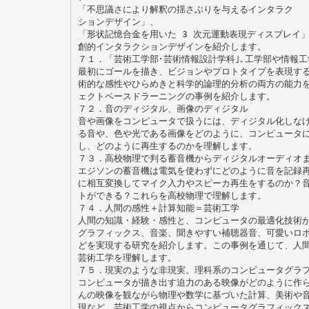
「不思議さにより解釈の揺さぶりを与えるインタラク
ションデザイン」、
「形状記憶合金を用いた 3 次元運動表現ディスプレイ
創的インタラクションデザインを紹介します。
７１．「芸術工学部･芸術情報設計学科｣､工学部や情報
最初にゴールを描き、ビジョンやプロトタイプを表現す
術的な感性やひらめきと科学的論理的分析の両方の能力
ェクトベースドラーニングの事例を紹介します。
７２．音のディジタル、画像のディジタル
音や画像をコンピュータで扱うには、ディジタル化しな
る音や、色や光である画像をどのように、コンピュータに
し、どのように再生するのかを理解します。
７３．高校物理で判る蓄音機からディジタルオーディオ
エジソンの蓄音機は電気を使わずにどのように音を記録
に相互変換してマイク入力やスピーカ再生をするのか？
トができる？これらを高校物理で理解します。
７４．人間の感性＋計算知能＝芸術工学
人間の知識・経験・感性と、コンピュータの最適化技術
グラフィックス、音楽、聞きやすい補聴器音、可愛いロ
どを実現する研究を紹介します。この事例を通じて、人
芸術工学を理解します。
７５．現実のような非現実。理科系のコンピュータグラ
コンピュータが描き出す迫力のある映像がどのように作
んの映像を観ながら物理や数学に基づいた計算、美術や
現など、芸術工学の視点からコンピュータグラフィック