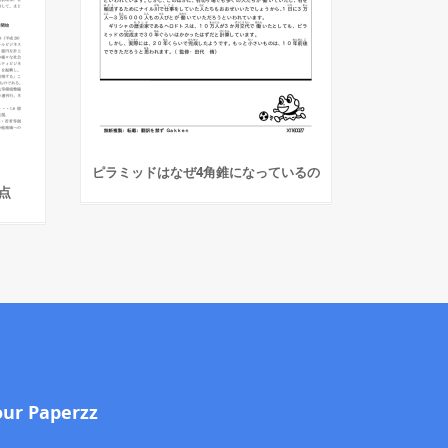
ピラミッドはなぜ4角錐になっているの
点
our Paperzz