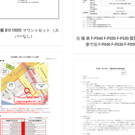
 書 BIX100対 マウントセット （カ
バーなし）
仕 様 表 F-P040 F-P050 F-P030
形寸法 F-P040 F-P030 F-P05