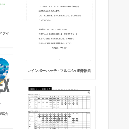
ファイ
レインボーハッチ - マルニシ/避難器具
株式会