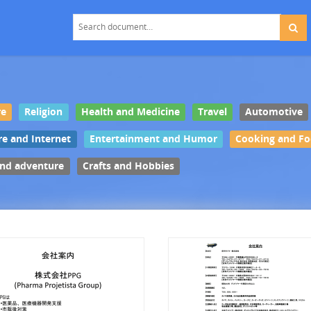
re
Religion
Health and Medicine
Travel
Automotive
re and Internet
Entertainment and Humor
Cooking and F
and adventure
Crafts and Hobbies