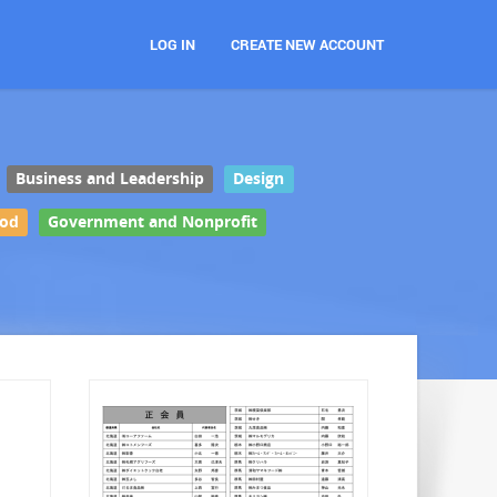
LOG IN
CREATE NEW ACCOUNT
Business and Leadership
Design
ood
Government and Nonprofit