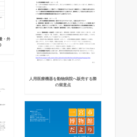
 質量・外
0
人用医療機器を動物病院へ販売する際
の留意点