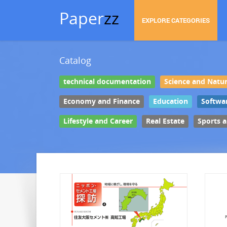
Paper
zz
EXPLORE CATEGORIES
Catalog
technical documentation
Science and Natu
Economy and Finance
Education
Softwa
Lifestyle and Career
Real Estate
Sports 