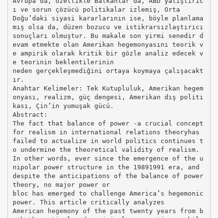
Avrupa’da, özellikle Balkanlar’da, ABD yatıştırıc
ı ve sorun çözücü politikalar izlemiş, Orta
Doğu’daki siyasi kararlarının ise, böyle planlama
mış olsa da, düzen bozucu ve istikrarsızlaştırıcı
sonuçları olmuştur. Bu makale son yirmi senedir d
evam etmekte olan Amerikan hegemonyasını teorik v
e ampirik olarak kritik bir gözle analiz edecek v
e teorinin beklentilerinin
neden gerçekleşmediğini ortaya koymaya çalışacakt
ır.
Anahtar Kelimeler: Tek Kutupluluk, Amerikan hegem
onyası, realizm, güç dengesi, Amerikan dış politi
kası, Çin’in yumuşak gücü.
Abstract:
The fact that balance of power -a crucial concept
for realism in international relations theoryhas
failed to actualize in world politics continues t
o undermine the theoretical validity of realism.
In other words, ever since the emergence of the u
nipolar power structure in the 19891991 era, and
despite the anticipations of the balance of power
theory, no major power or
bloc has emerged to challenge America’s hegemonic
power. This article critically analyzes
American hegemony of the past twenty years from b