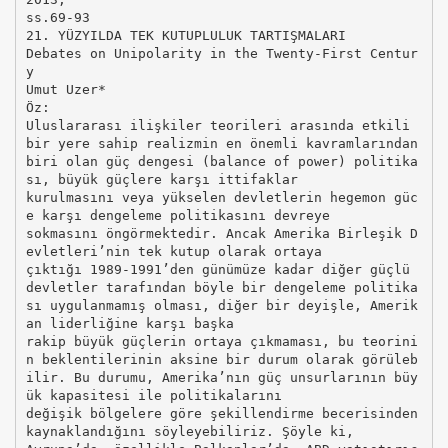
ss.69-93
21. YÜZYILDA TEK KUTUPLULUK TARTIŞMALARI
Debates on Unipolarity in the Twenty-First Centur
y
Umut Uzer*
Öz:
Uluslararası ilişkiler teorileri arasında etkili
bir yere sahip realizmin en önemli kavramlarından
biri olan güç dengesi (balance of power) politika
sı, büyük güçlere karşı ittifaklar
kurulmasını veya yükselen devletlerin hegemon güc
e karşı dengeleme politikasını devreye
sokmasını öngörmektedir. Ancak Amerika Birleşik D
evletleri’nin tek kutup olarak ortaya
çıktığı 1989-1991’den günümüze kadar diğer güçlü
devletler tarafından böyle bir dengeleme politika
sı uygulanmamış olması, diğer bir deyişle, Amerik
an liderliğine karşı başka
rakip büyük güçlerin ortaya çıkmaması, bu teorini
n beklentilerinin aksine bir durum olarak görüleb
ilir. Bu durumu, Amerika’nın güç unsurlarının büy
ük kapasitesi ile politikalarını
değişik bölgelere göre şekillendirme becerisinden
kaynaklandığını söyleyebiliriz. Şöyle ki,