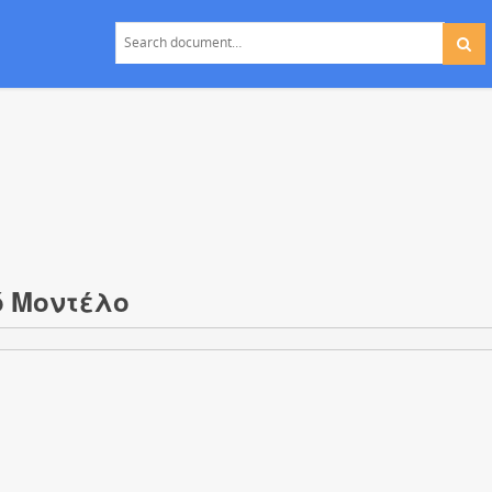
ό Μοντέλο