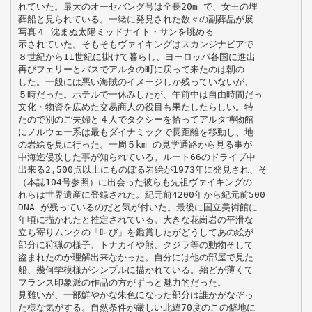
れていた。最大のオーセバング号は全長20m で、女王の埋
葬船と見られている。一緒に発見された数々の副葬品が展
写真４ 沈まぬ太陽ミッドナイト・サンを眺める
示されていた。そもそもヴァイキングはスカンジナビアで
８世紀から11世紀に掛けて暮らし、ヨーロッパ各国に進出
再びフェリーとバスでアルタの町に戻って来たのは朝の
した。一般には悪い海賊のイメージしか残っていないが、
５時だった。ホテルで一休みしたが、午前中は自由時間だっ
文化・物資を広めた交易商人の役目も果たしたらしい。特
たので別のご夫婦と４人でタクシーを拾ってアルタ博物館
にノルウェー系は最もダイナミックで長距離を移動し、地
の岩絵を見に行った。一周５km の見学通路から見る事が
中海迄侵攻した事が知られている。ルート66のドライブ中
出来る2,500点以上にものぼる岩絵が1973年に発見され、そ
（本誌104号参照）に出会った彼らも先祖ヴァイキングの
れらは世界遺産に登録された。紀元前4200年から紀元前500
DNA が残っているのだと気が付いた。最後に国立美術館に
年頃に描かれたと推定されている。大きな花崗岩の平滑な
立ち寄りムンクの「叫び」を鑑賞したがどうしてあの絵が
部分に狩猟の様子、トナカイや熊、クジラ等の動物そして
盗まれたのか理解出来なかった。自分には他の部屋で見た
船、幾何学模様がシンプルに描かれている。殆どが薄くて
フランス印象派の作品の方がずっと魅力的だった。
見難いが、一部鮮やかな朱色になった部分は誰かがなぞっ
た様な気がする。自然条件が厳しい北緯70度のこの僻地に