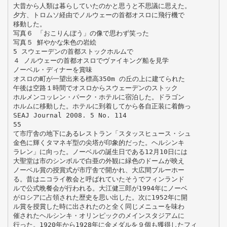
大昔から人類は暮らしていたのかと思うと不思議に思えた。
夕方、トロムソ経由でノルウェーの首都オスロに飛行機で
移動した。
写真６ 「おこりんぼう」の像で思わず笑った
写真５ 鮮やかな朱色の岩絵
5 スウェーデンの首都ストックホルムで
４ ノルウェーの首都オスロでヴァイキング船を見学
ノーベル・ディナーを賞味
オスロの町が一望出来る標高350m の丘の上に建てられた
午後は空路１時間でオスロからスウェーデンのストック
ホルメンコッレン・パーク・ホテルに宿泊した。ドラゴン
ホルムに移動した。ホテルに到着してから各自正装に着飾っ
SEAJ Journal 2008. 5 No. 114
55
て市庁舎の地下にあるレストラン「スタッスヒュース・シュ
金色に輝くタマネギ型の尖塔が印象的だった。ヘルシンキ
ラレン」に向った。ノーベルの誕生日である12月10日には
大聖堂は市のシンボルで白亜の外観に緑色のドームが映え
ノーベル賞の授賞式が市庁舎で開かれ、大広間ブルーホー
る。昔はニコライ教会と呼ばれていたそうでフィンランド
ルで公式晩餐会が行われる。大江健三郎が1994年にノーベ
がロシアに占領された歴史を思い出した。次に1952年に開
ル賞を授賞した時に出されたのと全く同じメニューを味わ
催されたヘルシンキ・オリンピックのメインスタジアムに
行った。1920年から1928年に金メダルを９個も獲得したフィ