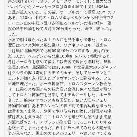
声が飛び交い干しダラ、スモークサーモンそして巨大なカ
ベルゲンからノールカップ迄は直線距離で丁度1,000km
ニ足が並んでいた。その後、ケーブルカーで標高320m のフ
ある。150km 手前のトロムソ迄はベルゲンから飛行機で２
ロイエン山の中腹へ登り夕闇迫るベルゲンの港と町を一望
度の途中給油を経て３時間20分掛かった。途中、眼下には
した。
氷河で削り取られた沢山の入江を見る事が出来た。トロム
翌日はバスと列車と船に乗り、ソグネフィヨルド観光を
ソは既に北極圏内で北緯69度40分に位置する。夏は白夜、
楽しんだ。ベルゲンから北東100km をバスで移動すると、
冬はオーロラを求めて多くの観光客で賑わう港町だ。昼食
全長250km、最深部分では1,308m と世界最大のソグネフィ
はクジラの握り寿司にカモメの玉子、そしてサーモンとご
ヨルドが細く入り組んだグドヴァンゲンに到着する。フェ
当地料理だった。ポーラ博物館、トロムスダーレン教会そ
リーに乗ると各国からの観光客と合流し色々な言語が飛び
してトロムソ博物館を見学してホテルに一泊した。ポーラ
交った。船内アナウンスも各国語だ。狭い入江をフェリー
博物館の前にあるアムンゼンの像の前で集合写真を撮った。
は音も無く出発し、氷河で削り取られた険しい斜面から滝
彼は友人を救う為にここトロムソを飛び立ちそのまま消息
が流れ落ちたり、アザラシが岩で日向ぼっこをしたりする
を絶ってしまったそうだ。夜中に外へ出てみたら太陽が明
姿が見られた。沢山のカモメがフェリーを追いかけてくる