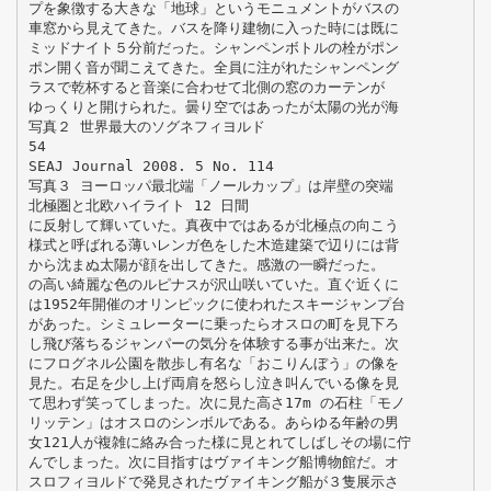
プを象徴する大きな「地球」というモニュメントがバスの
車窓から見えてきた。バスを降り建物に入った時には既に
ミッドナイト５分前だった。シャンペンボトルの栓がポン
ポン開く音が聞こえてきた。全員に注がれたシャンペング
ラスで乾杯すると音楽に合わせて北側の窓のカーテンが
ゆっくりと開けられた。曇り空ではあったが太陽の光が海
写真２ 世界最大のソグネフィヨルド
54
SEAJ Journal 2008. 5 No. 114
写真３ ヨーロッパ最北端「ノールカップ」は岸壁の突端
北極圏と北欧ハイライト 12 日間
に反射して輝いていた。真夜中ではあるが北極点の向こう
様式と呼ばれる薄いレンガ色をした木造建築で辺りには背
から沈まぬ太陽が顔を出してきた。感激の一瞬だった。
の高い綺麗な色のルピナスが沢山咲いていた。直ぐ近くに
は1952年開催のオリンピックに使われたスキージャンプ台
があった。シミュレーターに乗ったらオスロの町を見下ろ
し飛び落ちるジャンパーの気分を体験する事が出来た。次
にフログネル公園を散歩し有名な「おこりんぼう」の像を
見た。右足を少し上げ両肩を怒らし泣き叫んでいる像を見
て思わず笑ってしまった。次に見た高さ17m の石柱「モノ
リッテン」はオスロのシンボルである。あらゆる年齢の男
女121人が複雑に絡み合った様に見とれてしばしその場に佇
んでしまった。次に目指すはヴァイキング船博物館だ。オ
スロフィヨルドで発見されたヴァイキング船が３隻展示さ