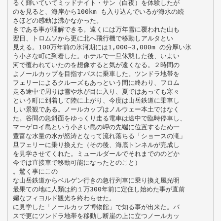
るく輝いていてミッドナイト・サン（白夜）を体験したが
のを見ると、海岸から100km も入り込んでいるが海水の続
さほどの感動は沸かなかった。
きである事が理解できる。遠くには万年雪に覆われた山も
翌日、トロムソから更に北へ飛行機で移動しアルタとい
見える。100万年前の氷河期には1,000∼3,000m の分厚い氷
う小さな町に到着した。ホテルで一旦休憩した後、いよい
河で覆われていたのを想像すると気が遠くなる。２時間の
よノールカップを目指すバスに乗車した。ツンドラ地帯を
フェリーによるクルーズもあっという間に終わり、フロム
走る途中で周りは雪や氷が目に入り、夏ではあっても寒々
という町に到着して陸に上がり、今度は山岳鉄道に乗車し
しい景観である。ノールカップはノルウェー本土ではなく
た。谷間の急斜面をゆっくり走る電車は途中で臨時停車し、
マーゲロイ島という小さい島の岬の先端に位置するため一
豊富な水量の水が怒涛となって流れ落ちる「ショースの滝」
旦フェリーに乗り換えた（その後、海底トンネルが完成し
を見学させてくれた。ミュールダールでそれまでののどか
今では直接車で移動可能になったとのこと）
。驚く事にこの
な山岳鉄道からベルゲン行きの急行列車に乗り換え風光明
最果ての地に人類は約１万300年前に定住し始めた事が直前
媚なフィヨルド観光を終わらせた。
に見学した「ノールカップ博物館」で知る事が出来た。バ
スで更にツンドラ地帯を移動し断崖の上に立つノールカッ