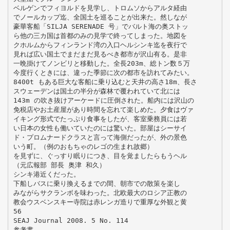
ベルゲンでフィヨルドを見学し、トロムソからアルタ経由
でノールカップ迄、全国土を巡ることが出来た。然しなが
豪華客船「SILJA SERENADE 号」でバルト海の奥ストッ
ら他の三カ国は首都のみの見学で終ってしまった。地図を
クホルムからフィンランド湾の入口ヘルシンキ迄を夜行で
見れば広い国土でまだまだ見るべき都市が沢山有る。是非
一晩掛けてノンビリと移動した。全長203m、総トン数５万
今度行くときには、違った季節に次の都市を訪れてみたい。
8400t もある巨大な客船に乗り込むと天井の高さ18m、長さ
スウェーデンは国土の半分が森林で覆われていて北には
143m の吹き抜けアーケードに圧倒された。船内には沢山の
免税店やお土産屋があり時間を忘れて楽しめた。夕食はヴァ
イキング形式でたっぷり食事をしたが、客室乗務員には若
い日本の女性も働いていたのには驚いた。部屋はシーサイ
ド・プロムナードクラスと言って海側だったが、外の景色
いう町。（例のおもちゃのレゴの生まれ故郷）
を見ずに、ぐっすり眠りにつき、目を覚ましたらもうヘル
（元広報部 部長 奥津 和久）
シンキ港近くだった。
下船しバスに乗り換えるまでの間、朝市での散策を楽し
みながらサクランボを味わった。北欧最大のロシア正教の
教会ウスベンスキー寺院は赤レンガ造りで重厚な外観と黄
56
SEAJ Journal 2008. 5 No. 114
参考書