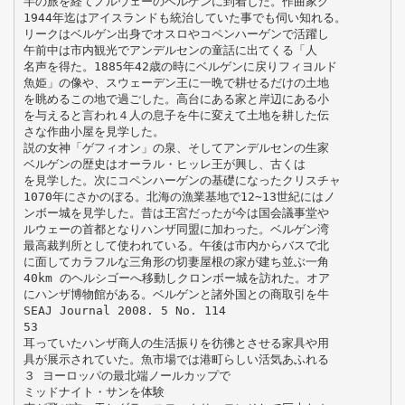
半の旅を経てノルウェーのベルゲンに到着した。作曲家グ
1944年迄はアイスランドも統治していた事でも伺い知れる。
リークはベルゲン出身でオスロやコペンハーゲンで活躍し
午前中は市内観光でアンデルセンの童話に出てくる「人
名声を得た。1885年42歳の時にベルゲンに戻りフィヨルド
魚姫」の像や、スウェーデン王に一晩で耕せるだけの土地
を眺めるこの地で過ごした。高台にある家と岸辺にある小
を与えると言われ４人の息子を牛に変えて土地を耕した伝
さな作曲小屋を見学した。
説の女神「ゲフィオン」の泉、そしてアンデルセンの生家
ベルゲンの歴史はオーラル・ヒッレ王が興し、古くは
を見学した。次にコペンハーゲンの基礎になったクリスチャ
1070年にさかのぼる。北海の漁業基地で12∼13世紀にはノ
ンボー城を見学した。昔は王宮だったが今は国会議事堂や
ルウェーの首都となりハンザ同盟に加わった。ベルゲン湾
最高裁判所として使われている。午後は市内からバスで北
に面してカラフルな三角形の切妻屋根の家が建ち並ぶ一角
40km のヘルシゴーへ移動しクロンボー城を訪れた。オア
にハンザ博物館がある。ベルゲンと諸外国との商取引を牛
SEAJ Journal 2008. 5 No. 114
53
耳っていたハンザ商人の生活振りを彷彿とさせる家具や用
具が展示されていた。魚市場では港町らしい活気あふれる
３ ヨーロッパの最北端ノールカップで
ミッドナイト・サンを体験