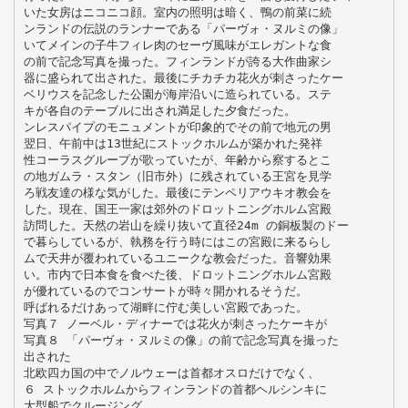
いた女房はニコニコ顔。室内の照明は暗く、鴨の前菜に続
ンランドの伝説のランナーである「パーヴォ・ヌルミの像」
いてメインの子牛フィレ肉のセーヴ風味がエレガントな食
の前で記念写真を撮った。フィンランドが誇る大作曲家シ
器に盛られて出された。最後にチカチカ花火が刺さったケー
ベリウスを記念した公園が海岸沿いに造られている。ステ
キが各自のテーブルに出され満足した夕食だった。
ンレスパイプのモニュメントが印象的でその前で地元の男
翌日、午前中は13世紀にストックホルムが築かれた発祥
性コーラスグループが歌っていたが、年齢から察するとこ
の地ガムラ・スタン（旧市外）に残されている王宮を見学
ろ戦友達の様な気がした。最後にテンペリアウキオ教会を
した。現在、国王一家は郊外のドロットニングホルム宮殿
訪問した。天然の岩山を繰り抜いて直径24m の銅板製のドー
で暮らしているが、執務を行う時にはこの宮殿に来るらし
ムで天井が覆われているユニークな教会だった。音響効果
い。市内で日本食を食べた後、ドロットニングホルム宮殿
が優れているのでコンサートが時々開かれるそうだ。
呼ばれるだけあって湖畔に佇む美しい宮殿であった。
写真７ ノーベル・ディナーでは花火が刺さったケーキが
写真８ 「パーヴォ・ヌルミの像」の前で記念写真を撮った
出された
北欧四カ国の中でノルウェーは首都オスロだけでなく、
６ ストックホルムからフィンランドの首都ヘルシンキに
大型船でクルージング