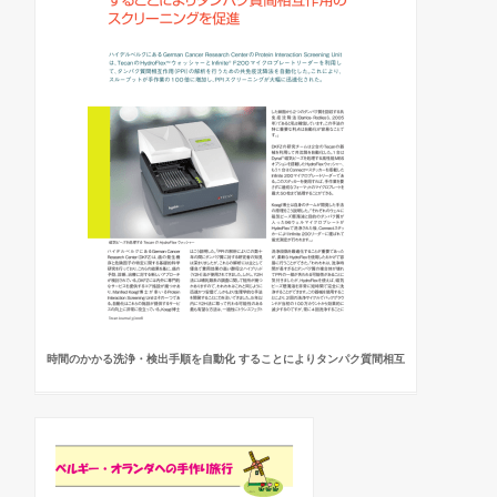
時間のかかる洗浄・検出手順を自動化 することによりタンパク質間相互