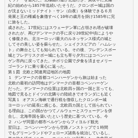
紀の始めから1857年迄続いたそうだ。クロンボー城は国の
が沈まないミッドナイト・サン（白夜）を体験できる６月
発展と王の権威を象徴すべく10年の歳月を掛け1585年に完
に旅をした。
成された。17世紀にはスウェーデン軍に占領され塔が破壊
されたが、再びデンマークの手に戻り20世紀中頃にようや
く修復され、北ヨーロッパ最大のルネッサンス様式の城と
してその美しい姿を蘇らせた。シェイクスピアの「ハムレッ
ト」の舞台としても知られている。その後、フレデンスボー
城とフレデリスクボー城にも立ち寄り夕方にはコペンハー
ゲン市内に戻ってきた。チボリ公園で夕食を済ませメリー
ゴーランドに乗り童心に返った。
第１図 北欧と関連周辺地区の地図
１ デンマークの首都コペンハーゲンから旅は始まった
北欧の最初の訪問地はデンマークの首都コペンハーゲン
だった。デンマークの位置は北欧四ヶ国の一国と言っても、
地図で見るとドイツの北隣りの陸続きでオランダにも近く
写真１ オアスン海峡で通行税を徴収したクロンボー城
ヨーロッパの延長に感じる。北欧四カ国として括られてい
る理由は、この国がかつてノルウェーとスウェーデンを併
合し、北海帝国を築いたという歴史に基づいている。今
２ ハンザ同盟の都市ベルゲンからフィヨルド観光
翌日は、コペンハーゲンから空路ノンストップで１時間
でもグリーンランドやフェローズ諸島を統治しているし、