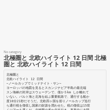
No category
北極圏と 北欧ハイライト 12 日間 北極
圏と 北欧ハイライト 12 日間
北極圏と
北欧ハイライト 12 日間
∼ノールカップでミッドナイト・サン∼
ヨーロッパの地図を見るとスカンジナビア半島の最北端
スン海峡の対岸はスウェーデンで、僅か５km しか離れて
いない。バルト海と北海を結ぶ重要航路で、通行する船か
度10分21秒だそうだ。北欧四ヶ国を巡りノールカップ迄行
ら通行税を徴収し国家の財源を潤わせた。税の徴収は15世
くツアーを選んだ。北極圏の遙か北迄行き、真夜中に太陽